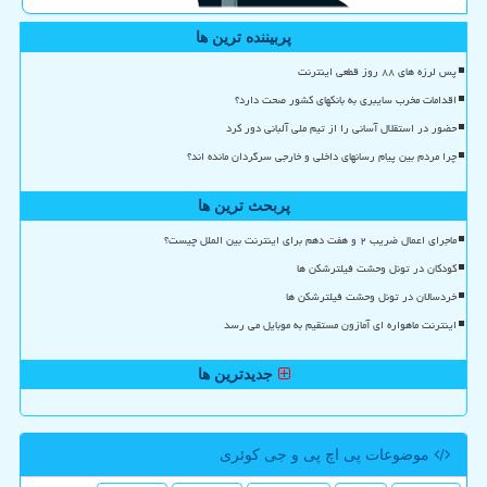
پربیننده ترین ها
پس لرزه های ۸۸ روز قطعی اینترنت
اقدامات مخرب سایبری به بانکهای کشور صحت دارد؟
حضور در استقلال آسانی را از تیم ملی آلبانی دور کرد
چرا مردم بین پیام رسانهای داخلی و خارجی سرگردان مانده اند؟
پربحث ترین ها
ماجرای اعمال ضریب ۲ و هفت دهم برای اینترنت بین الملل چیست؟
کودکان در تونل وحشت فیلترشکن ها
خردسالان در تونل وحشت فیلترشکن ها
اینترنت ماهواره ای آمازون مستقیم به موبایل می رسد
جدیدترین ها
موضوعات پی اچ پی و جی كوئری