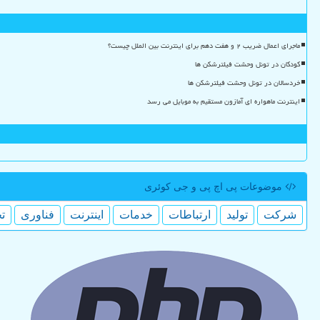
ماجرای اعمال ضریب ۲ و هفت دهم برای اینترنت بین الملل چیست؟
کودکان در تونل وحشت فیلترشکن ها
خردسالان در تونل وحشت فیلترشکن ها
اینترنت ماهواره ای آمازون مستقیم به موبایل می رسد
موضوعات پی اچ پی و جی كوئری
شركت
تولید
ارتباطات
خدمات
اینترنت
فناوری
ت