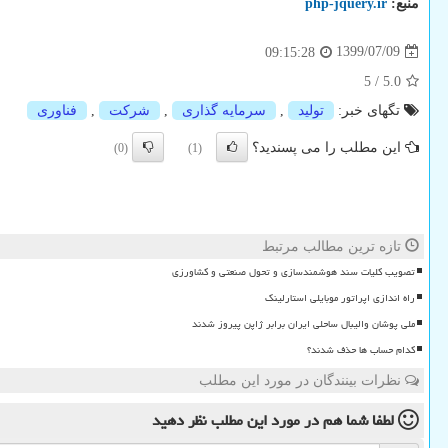
منبع:
php-jquery.ir
1399/07/09
09:15:28
5
/
5.0
تگهای خبر:
تولید
,
سرمایه گذاری
,
شركت
,
فناوری
این مطلب را می پسندید؟
(0)
(1)
تازه ترین مطالب مرتبط
تصویب کلیات سند هوشمندسازی و تحول صنعتی و کشاورزی
راه اندازی اپراتور موبایلی استارلینک
ملی پوشان والیبال ساحلی ایران برابر ژاپن پیروز شدند
کدام حساب ها حذف شدند؟
نظرات بینندگان در مورد این مطلب
لطفا شما هم
در مورد این مطلب
نظر دهید