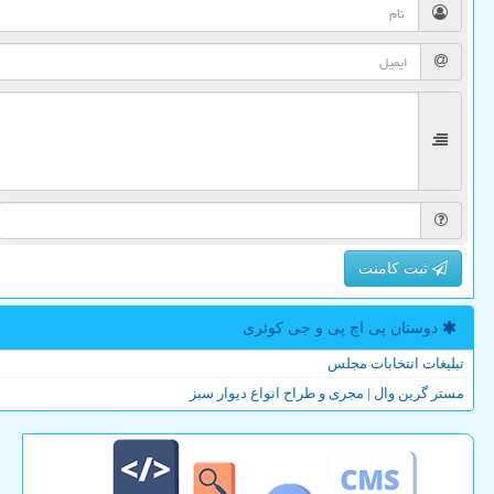
ثبت کامنت
دوستان پی اچ پی و جی كوئری
تبلیغات انتخابات مجلس
مستر گرین وال | مجری و طراح انواع دیوار سبز