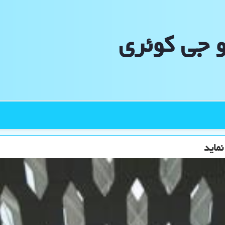
و جی كوئری
ماید