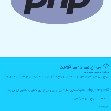
پی اچ پی و جی كوئری
برنامه نویسی تحت وب
پی اچ پی و جی کوئری؛ آموزش، راهنمایی و رفع اشکال برای ساختن مسیر موفقیت در دنیای وب
php-jquery.ir - مالکیت معنوی سایت پی اچ پی و جی كوئری متعلق به مالکین آن می باشد
صفحات پی اچ پی و جی كوئری
درباره ما