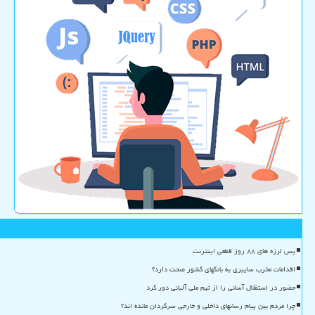
پس لرزه های ۸۸ روز قطعی اینترنت
اقدامات مخرب سایبری به بانکهای کشور صحت دارد؟
حضور در استقلال آسانی را از تیم ملی آلبانی دور کرد
چرا مردم بین پیام رسانهای داخلی و خارجی سرگردان مانده اند؟