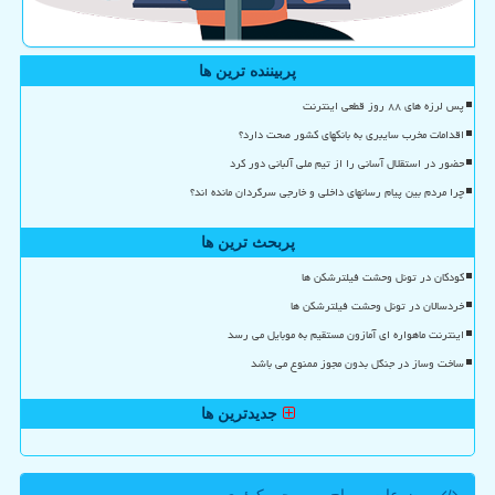
پربیننده ترین ها
پس لرزه های ۸۸ روز قطعی اینترنت
اقدامات مخرب سایبری به بانکهای کشور صحت دارد؟
حضور در استقلال آسانی را از تیم ملی آلبانی دور کرد
چرا مردم بین پیام رسانهای داخلی و خارجی سرگردان مانده اند؟
پربحث ترین ها
کودکان در تونل وحشت فیلترشکن ها
خردسالان در تونل وحشت فیلترشکن ها
اینترنت ماهواره ای آمازون مستقیم به موبایل می رسد
ساخت وساز در جنگل بدون مجوز ممنوع می باشد
جدیدترین ها