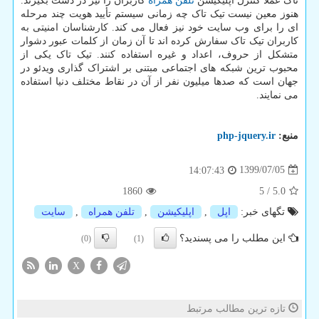
تاک عملاً کنترل اپلیکیشن
تلفن همراه
کاربران را نیز در دست بگیرند.
هنوز معین نیست تیک تاک چه زمانی سیستم تأیید هویت چند مرحله
ای را برای وب سایت خود نیز فعال می کند. کارشناسان امنیتی به
کاربران تیک تاک سفارش کرده اند تا آن زمان از کلمات عبور دشوار
متشکل از حروف، اعداد و غیره استفاده کنند. تیک تاک یکی از
محبوب ترین شبکه های اجتماعی مبتنی بر اشتراک گذاری ویدئو در
جهان است که صدها میلیون نفر از آن در نقاط مختلف دنیا استفاده
می نمایند.
منبع:
php-jquery.ir
1399/07/05
14:07:43
1860
5
/
5.0
تگهای خبر:
اپل
,
اپلیكیشن
,
تلفن همراه
,
سایت
این مطلب را می پسندید؟
(0)
(1)
X
تازه ترین مطالب مرتبط