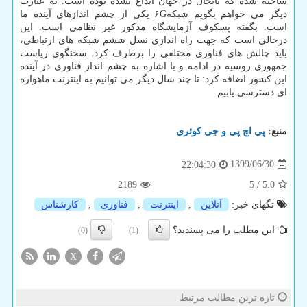
ساخته شده که تابحال در جهان ابداع نشده بوده است. به عبارت
دیگر می خواهم بگویم شبکه۶G یکی از چشم اندازهای آینده ما
است. بگفته پسکوف آزمایشگاه مذکور غیر نظامی است. این
درحالی است که جهت راه اندازی نسل ششم شبکه های ارتباطی،
باید چالش های فناوری مختلفی را برطرف کرد. سخنگوی ریاست
جمهوری روسیه در ادامه و با اشاره به چشم انداز فناوری در آینده
این کشور اضافه کرد: تا چند سال دیگر می توانیم به اینترنت ماهواره
ای دسترسی یابیم.
منبع:
پی اچ پی و جی كوئری
1399/06/30
22:04:30
2189
5
/
5.0
تگهای خبر:
آنلاین
,
اینترنت
,
فناوری
,
كارشناس
این مطلب را می پسندید؟
(0)
(1)
X
تازه ترین مطالب مرتبط