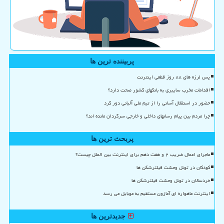
پربیننده ترین ها
پس لرزه های ۸۸ روز قطعی اینترنت
اقدامات مخرب سایبری به بانکهای کشور صحت دارد؟
حضور در استقلال آسانی را از تیم ملی آلبانی دور کرد
چرا مردم بین پیام رسانهای داخلی و خارجی سرگردان مانده اند؟
پربحث ترین ها
ماجرای اعمال ضریب ۲ و هفت دهم برای اینترنت بین الملل چیست؟
کودکان در تونل وحشت فیلترشکن ها
خردسالان در تونل وحشت فیلترشکن ها
اینترنت ماهواره ای آمازون مستقیم به موبایل می رسد
جدیدترین ها