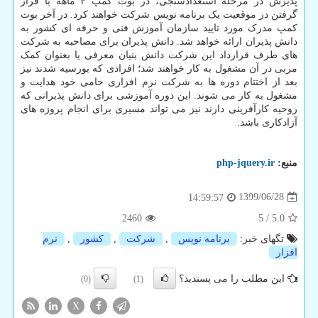
پذیرش در مرحله استعدادسنجی، در بوت کمپ ۴ ماهه با قرار
گرفتن در موقعیت یک برنامه نویس شرکت خواهند کرد. در آخر بوت
کمپ مدرک مورد تایید سازمان آموزش فنی و حرفه ای کشور به
دانش پذیران ارائه خواهد شد. دانش پذیران برای مصاحبه به شرکت
های طرف قرارداد این شرکت دانش بنیان معرفی یا بعنوان کمک
مربی در آن مشغول به کار خواهند شد؛ افرادی که بورسیه شدند نیز
بعد از اختتام دوره ها به شرکت نرم افزاری حامی خود هدایت و
مشغول به کار می شوند. این دوره آموزشی برای دانش پذیرانی که
روحیه کارآفرینی دارند نیز می تواند مسیری برای انجام پروژه های
آزادکاری باشد.
منبع:
php-jquery.ir
1399/06/28
14:59:57
2460
5
/
5.0
تگهای خبر:
برنامه نویس
,
شركت
,
كشور
,
نرم
افزار
این مطلب را می پسندید؟
(0)
(1)
X