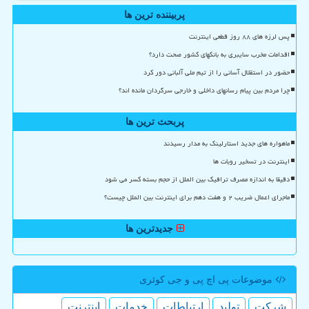
پربیننده ترین ها
پس لرزه های ۸۸ روز قطعی اینترنت
اقدامات مخرب سایبری به بانکهای کشور صحت دارد؟
حضور در استقلال آسانی را از تیم ملی آلبانی دور کرد
چرا مردم بین پیام رسانهای داخلی و خارجی سرگردان مانده اند؟
پربحث ترین ها
ماهواره های جدید استارلینک به مدار رسیدند
اینترنت در تسخیر روبات ها
دقیقا به اندازه مصرف ترافیک بین الملل از حجم بسته کسر می شود
ماجرای اعمال ضریب ۲ و هفت دهم برای اینترنت بین الملل چیست؟
جدیدترین ها
موضوعات پی اچ پی و جی كوئری
شركت
تولید
ارتباطات
خدمات
اینترنت