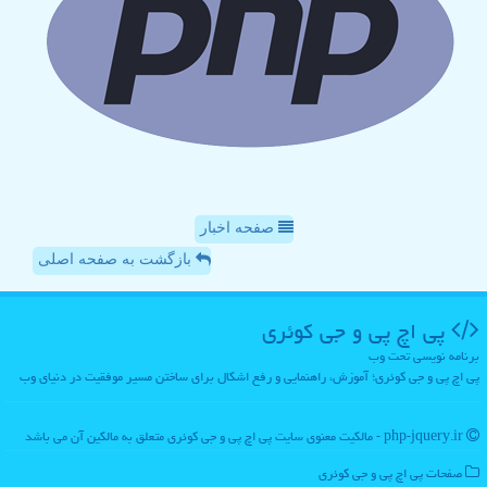
صفحه اخبار
بازگشت به صفحه اصلی
پی اچ پی و جی كوئری
برنامه نویسی تحت وب
پی اچ پی و جی کوئری؛ آموزش، راهنمایی و رفع اشکال برای ساختن مسیر موفقیت در دنیای وب
php-jquery.ir - مالکیت معنوی سایت پی اچ پی و جی كوئری متعلق به مالکین آن می باشد
صفحات پی اچ پی و جی كوئری