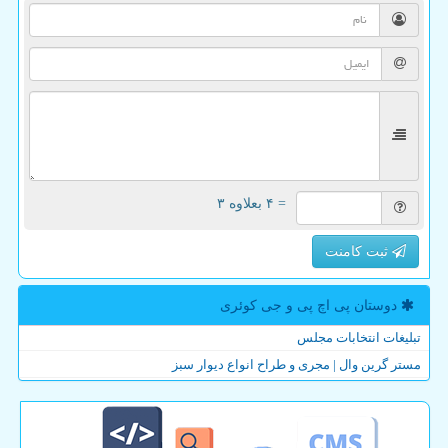
= ۴ بعلاوه ۳
ثبت کامنت
دوستان پی اچ پی و جی كوئری
تبلیغات انتخابات مجلس
مستر گرین وال | مجری و طراح انواع دیوار سبز