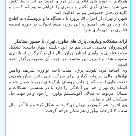
همکاری با حوزه های فناوری ذکر کرد و افزود: در این راستا تلاش
می شود تصدی گری نکنیم و بستری را فراهم نماییم که کسب و
کارهای بخش خصوصی بتوانند فعالیت کنند.
شهردار تهران از اجرای 20 پروژه با دانشگاه ها و پژوهشگاه ها اطلاع
داد و یاداور شد: امیدوارم این دوره، منشا تحولات در حوزه تدسعه
فناوری در شهرداری شود.
ارائه مشکلات ونیازهای پارک های فناوری تهران با حضور استاندار
انوشیروان محسنی بندپی هم در این جلسه اظهار داشت: تشکیل
مجمع فناوری و نوآوری استان تهران سال قبل در کارگروه استانداری
مصوب شده و امروز این نشست در جهت آن مصوبه برگزار شده
است.
وی اضافه کرد: تقویت برق، امنیت ناحیه نوآوری شریف وتامین
نهادهای مالی سرمایه گذاری برای شرکت های دانش بنیان همچون
دغدغه هایی است که از جانب روسای پارک های مربوط عنوان شد و
استانداری تهران هم این آمادگی را دارد تا در نشستی مشکلات و
مسائل مربوط به فعالان اکوسیستم نوآوری را جویا و در جهت حل
مشکلات اقدام نماید.
وی افزود: هم اکنون در تهران دو کارخانه شکل گرفته و تا آخر سال
سه تا ۴ کارخانه نوآوری هم شکل خواهد گرفت.