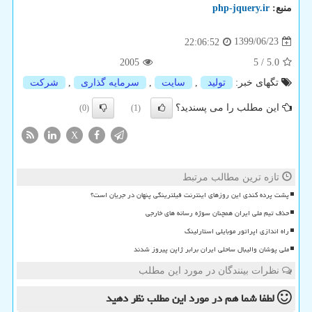
منبع:
php-jquery.ir
1399/06/23
22:06:52
2005
5
/
5.0
تگهای خبر:
تولید
,
سایت
,
سرمایه گذاری
,
شركت
این مطلب را می پسندید؟
(0)
(1)
X
تازه ترین مطالب مرتبط
پشت پرده کندی این روزهای اینترنت فیلترینگی پنهان در جریان است؟
حذف تیم ملی ایران همچنان سوژه رسانه های خارجی
راه اندازی اپراتور موبایلی استارلینک
ملی پوشان والیبال ساحلی ایران برابر ژاپن پیروز شدند
نظرات بینندگان در مورد این مطلب
لطفا شما هم
در مورد این مطلب
نظر دهید