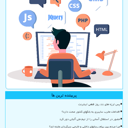
پربیننده ترین ها
پس لرزه های ۸۸ روز قطعی اینترنت
اقدامات مخرب سایبری به بانکهای کشور صحت دارد؟
حضور در استقلال آسانی را از تیم ملی آلبانی دور کرد
چرا مردم بین پیام رسانهای داخلی و خارجی سرگردان مانده اند؟