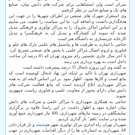
تمرکز است ولی استثناهایی برای شرکت های دانش بنیان، صنایع
های تک و صنایع غذایی در نظر گرفتیم.
وی استقرار شهرک های صنعتی در اطراف شهرها را در جهت این
هدفگذاری دانست و اضافه کرد: ما این سیاست را تعقیب می نماییم
و بر این اساس اماکن متروک را به مراکز نوآوری و فرهنگی تبدیل
شدند که نمونه آن کشتارگاه و تبدیل آن به فرهنگسرا و تبدیل
کارخانه چرمسازی به دانشگاه هنر است.
حناچی با اشاره به ظرفیت ها و پتانسیل های علمی پارک های علم و
فناوری و لزوم اتصال مراکز علمی با بخش های صنعتی تصریح کرد:
تا آخر سال جاری نخستین رام متروی تهران که 85 درصد آن ساخت
داخل است به بهره برداری می رسد.
به گفته وی این پروژه تابحال 35 درصد پیشرفت داشته است.
شهرداری تهران با تاکید بر اینکه این نهاد تابحال کوشیده است که
مانع کسب و کارها نشود، اظهار نمود: بر این اساس لایحه ای به همه
مراکز شهرداری ابلاغ گردیده است که مانع فعالیت شرکت های
دانش بنیان دارای مجوز از معاونت علمی و فناوری ریاست جمهوری
نشوند.
حناچی به همکاری شهرداری با مراکز علمی و شرکت های دانش
بنیان اشاره نمود و اظهار داشت: در این راستا علاوه بر برگزاری
نمایشگاهی در زمینه نیازهای شهرداری، 400 نیاز شهرداری جمع آوری
شده و در سایت"باهم" بار گذاری کردیم.
شهردار تهران راه اندازی مرکز نواوری شهر
هوشمند
و باز قرار دادن
AP شهرداری به استارتاپ ها را از دیگر اقدامات شهرداری در جهت