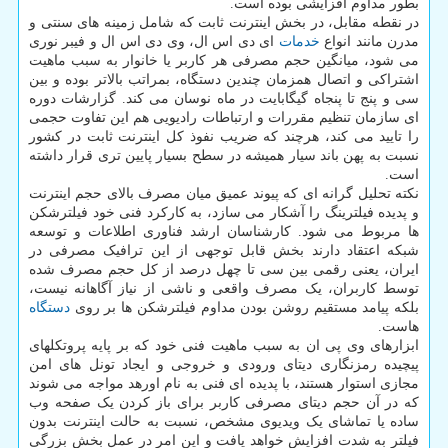
بطور مداوم افزایشی بوده است.
در نقطه مقابل، در بخش اینترنت ثابت که شامل زمینه های سنتی و
مدرن مانند انواع
خدمات
ای دی اس ال، وی دی اس ال و فیبر نوری
می شود، میانگین حجم مصرفی هر کاربر یا خانوار به سبب ماهیت
اشتراکی و اتصال همزمان چندین دستگاه، بمراتب بالاتر بوده و بین
سی و پنج تا پنجاه گیگابایت در ماه نوسان می کند. گزارشات دوره
ای سازمان تنظیم مقررات و ارتباطات رادیویی هم این تفاوت حجمی
را تایید می کند، هرچند که ضریب نفوذ کل اینترنت ثابت در کشور
نسبت به پهن باند سیار همیشه در سطح بسیار پایین تری قرار داشته
است.
نکته تحلیل گرانه ای که پیوند عمیق میان مصرف بالای حجم اینترنت
و پدیده فیلترینگ را آشکار می سازد، به کارکرد فنی خود فیلترشکن
ها مربوط می شود. کارشناسان ارشد فناوری اطلاعات و توسعه
شبکه اعتقاد دارند بخش قابل توجهی از این ترافیک مصرفی در
ایران، یعنی رقمی بین سی تا چهل درصد از کل حجم مصرف شده
توسط کاربران، یک مصرف واقعی و ناشی از نیاز آگاهانه نیست،
بلکه پیامد مستقیم روشن بودن مداوم فیلترشکن ها بر روی
دستگاه
هاست.
ابزارهای وی پی ان به سبب ماهیت فنی خود که بر پایه پروتکلهای
پیچیده رمزنگاری دیتای ورودی و خروجی و ایجاد تونل های امن
مجازی استوار هستند، با پدیده ای فنی به نام اورهد مواجه می شوند
که در آن حجم دیتای مصرفی کاربر برای باز کردن یک صفحه وب
ساده یا تماشای یک ویدیوی مشخص، نسبت به حالت اینترنت بدون
فیلتر به شدت افزایش خواهد یافت و این امر در عمل بخش بزرگی