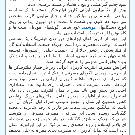
نفوذ چشم گیر هشتاد و پنج تا هشتاد و هشت درصدی است.
بیش از ۶۰ میلیون ایرانی کاربر فیلترشکن هستند
با یک محاسبه
ریاضی ساده مبنی بر میانگین هفتاد و چهار میلیون کاربر، مشخص
می شود که اکنون بین شصت تا شصت و دو میلیون ایرانی بر روی
انواع دستگاههای
هوشمند
خود شامل گوشیهای موبایل، تبلت ها و
کامپیوترها از فیلترشکن استفاده می نمایند.
این حجم از کاربر فعال ابزارهای دور زدن فیلترینگ، یک شاخص
اجتماعی و فنی منحصربه فرد است، چونکه جمعیت استفاده کنندگان
از فیلترشکن در کشور حالا از کل جمعیت خیلی از کشورهای توسعه
یافته جهان مانند کره جنوبی، اسپانیا یا ایتالیا فراتر رفته و ابعاد یک
پدیده بطورکامل عمومی را به خود گرفته است.
افزایش مصرف اینترنت کاربران ایرانی زیر بار فشار فیلترشکن ها
از طرفی، بررسی الگوهای مصرفی ترافیک اینترنت نشان داده است
که سرانه ی مصرف ماهانه کاربران ایرانی بر حسب نوع بستر
ارتباطی یعنی اینترنت ثابت یا همراه دارای تفاوت های معناداری
است. در بخش پهن باند سیار یا همان اینترنت همراه، داده های
استخراج شده از اظهارات مدیران عامل اپراتورهای بزرگ ارتباطی
کشور همچون ایرانسل و مجمع عمومی همراه اول، گویای آن می
باشد که میانگین مصرف ماهانه هر کاربر به رقم شانزده تا هجده
گیگابایت رسیده است. این سرانه ی مصرف مصرفی از متوسط
جهانی که نزدیک به پانزده گیگابایت در ماه تخمین زده می شود، پله
ای بالاتر ایستاده و روند صعودی رشد ترافیک در این اپراتورها نشان
داده است که تمایل کاربران به مصرف دیتای همراه به علل مختلف