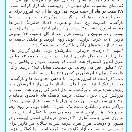
۹ گیگابایت) ناچاراً از بستر ابزارهای عبور از فیلترینگ عبور می کند
که مبنای محاسبات مدل حجمی در اردیبهشت ماه قرار گرفته است.
۳.۷ همت در ماه از جیب مردم می رود
اما آن چه امروز برای ما
واضح است؛ بر طبق آخرین گزارش مرکز تحقیقات و در شرایط
بازگشایی اینترنت بین الملل و همزمان اعمال فیلترینگ (شرایط
مشابه امروز)، دقیقاً ۳۰ درصد از کاربران اینترنت در ایران (معادل
بیست و دو میلیون و دویست هزار نفر از کل جمعیت ۷۴ میلیونی
کاربران) به خرید ابزارهای پولی روی آوردند و مابقی جامعه به
استفاده از نسخه های رایگان یا کم کیفیت بسنده کردند.
*سهم ۳۰ درصدی خریداران فیلترشکن پولی، طبق گزارش های
آماری از نسبت «کل کاربران اینترنت در ایران» (جامعه ۷۴ میلیون
نفری آنلاین) استخراج شده است که جمعیت خریداران واقعی را به
۲۲.۲ میلیون نفر می رساند. این جمعیت، معادل ۳۵.۸ درصد از کل
جامعه کاربران فیلترشکن در کشور (۶۲ میلیون نفر) است.
قابل ذکر است که امروز همزمان با کاهش محدودیت ها و بازگشایی
مجدد ترافیک اینترنت بین الملل، ساختار مالی بازار فیلترشکن ها با
ریزش شدید نرخها و برگشت به مدل اشتراکی روبرو شده است. با
فروکش کردن بحران شبکه، عرضه کانفیگ های نامحدود ماهانه با
نرخ های متعارف تر بین صد و چهل تا دویست هزار تومان مجدداً
فراگیر شده و میانگین قیمت یک اشتراک ماهانه پولی بر روی رقم
صد و هفتاد هزار تومان تخمین زده می شود. با اعمال این نرخ جدید
بر روی همان جامعه آماری ۳۰ درصدی خریداران قطعی (بیست و دو
میلیون و دویست هزار نفر)، هزینه سرانه سالانه هر کاربر برای
دسترسی به اینترنت آزاد کاهش پیدا کرده است اما کماکان هزینه