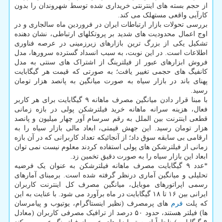
از حجم بسته های اینترنتی خریداری شده توسط شهروندان را بدون
کارآیی واقعی مستهلک می کند.
بررسی تحولات بازار ارتباطات ایران در فروردین ماه سالجاری و در
اوج اعمال محدودیت های شدید بر پروتکلهای ارتباطی، نشان دهنده
تشکیل یکی از بزرگ ترین بازارهای زیرزمینی در عرصه فناوری
اطلاعات است. در این نوبت، به سبب انسداد گسترده سرورها، مدل
فروش ابزارهای عبور از فیلترینگ از اشتراک های سنتی به مدل
کانفیگ های حجمی تغییر یافت؛ به صورتی که قیمت هر گیگابایت
پهنای باند در بازار سیاه به صورت میانگین به پانصد هزار تومان
رسید.
با مبنا قرار دادن میانگین مصرف ماهانه ۹ گیگابایت برای هر کاربر
فعال، هزینه سرانه ماهانه خرید فیلترشکن پولی در بازه زمانی
قطعی اینترنت بین الملل به رقم سرسام آور چهار میلیون و پانصد
هزار تومان رسید. این جهش قیمتی، ابعاد مالی بازار سیاه را به
ارقامی بی سابقه سوق داد؛ از آنجائیکه تعداد کاربرانی که در آن بازه
زمانی از فیلترشکن های پولی استفاده کردند معلوم نیست نمی توان
ابعاد این بازار سیاه را به صورت دقیق تخمین زد.
*عدد ۹ گیگابایت مصرف ماهانه فیلترشکن به عنوان یک فرضیه
تحلیلی و میانگین آماری درنظر گرفته شده است. برمبنای آمارهای
رسمی اپراتورهای موبایل، میانگین مصرف کل اینترنت کاربران
ایرانی بین ۱۶ تا ۱۸ گیگابایت در ماه برآورد می شود. با عنایت به این
که پلت
فرم
های پرمصرف (نظیر اینستاگرام، یوتیوب و پیامرسان
ها) فیلتر هستند، حدود ۵۰ درصد از ترافیک مصرفی کاربران (معادل