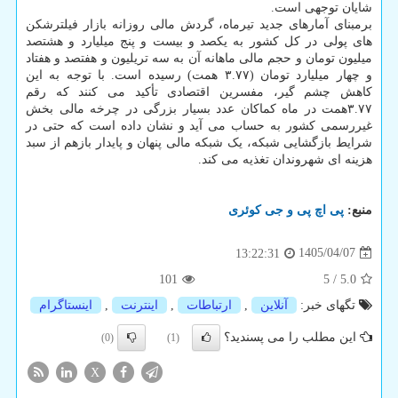
شایان توجهی است.
برمبنای آمارهای جدید تیرماه، گردش مالی روزانه بازار فیلترشکن
های پولی در کل کشور به یکصد و بیست و پنج میلیارد و هشتصد
میلیون تومان و حجم مالی ماهانه آن به سه تریلیون و هفتصد و هفتاد
و چهار میلیارد تومان (۳.۷۷ همت) رسیده است. با توجه به این
کاهش چشم گیر، مفسرین اقتصادی تأکید می کنند که رقم
۳.۷۷همت در ماه کماکان عدد بسیار بزرگی در چرخه مالی بخش
غیررسمی کشور به حساب می آید و نشان داده است که حتی در
شرایط بازگشایی شبکه، یک شبکه مالی پنهان و پایدار بازهم از سبد
هزینه ای شهروندان تغذیه می کند.
منبع:
پی اچ پی و جی كوئری
1405/04/07
13:22:31
101
5
/
5.0
تگهای خبر:
آنلاین
,
ارتباطات
,
اینترنت
,
اینستاگرام
این مطلب را می پسندید؟
(0)
(1)
X