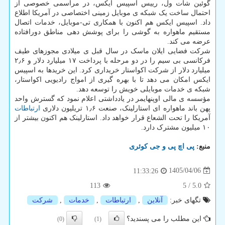
گوئین شات ول، رییس اسپیس ایکس، در مراسمی خصوصی از
احتمال ساخت یک شبکه ی موبایل زمینی اختصاصی در آمریکا اطلاع
داد. اسپیس ایکس هم اکنون با همکاری تی-موبایل، خدمات اتصال
مستقیم ماهواره به گوشی را برای پوشش دهی مناطق دورافتاده
عرضه می کند.
شرکت فضایی ایلان ماسک در سال قبل ی میلادی مجوزهای طیف
فرکانسی بی سیم را در دو مرحله با پرداخت ۱۷ میلیارد دلار و ۲٫۶
میلیارد دلار از شرکت اکواستار خریداری کرد. این خریدها به اسپیس
ایکس امکان می دهد تا با بهره گیری از امواج رادیویی اکواستار،
شبکه ی خدمات موبایلی خویش را توسعه دهد.
مؤسسه ی مالی اوپنهایمر در یادداشتی اعلام نمود که گسترش واحد
پهن باند ماهواره ای استارلینک، صنعت ۱٫۶ تریلیون دلاری
ارتباطات
آمریکا را تحت الشعاع قرار خواهد داد. استارلینک هم اکنون بیشتر از
۱۰ میلیون مشترک دارد.
منبع:
پی اچ پی و جی كوئری
1405/04/06
11:33:26
113
5
/
5.0
تگهای خبر:
آنلاین
,
ارتباطات
,
خدمات
,
شركت
این مطلب را می پسندید؟
(0)
(1)