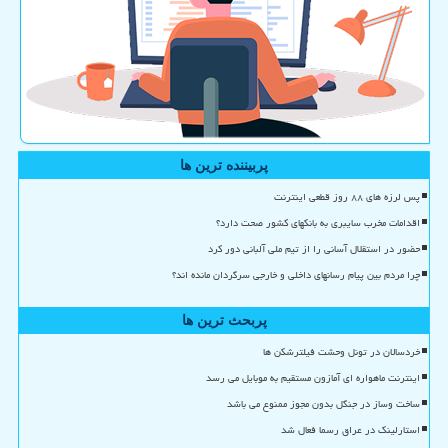
پربیننده ترین ها
پس لرزه های ۸۸ روز قطعی اینترنت
اقدامات مخرب سایبری به بانکهای کشور صحت دارد؟
حضور در استقلال آسانی را از تیم ملی آلبانی دور کرد
چرا مردم بین پیام رسانهای داخلی و خارجی سرگردان مانده اند؟
پربحث ترین ها
خردسالان در تونل وحشت فیلترشکن ها
اینترنت ماهواره ای آمازون مستقیم به موبایل می رسد
ساخت وساز در جنگل بدون مجوز ممنوع می باشد
استارلینک در عراق رسما فعال شد