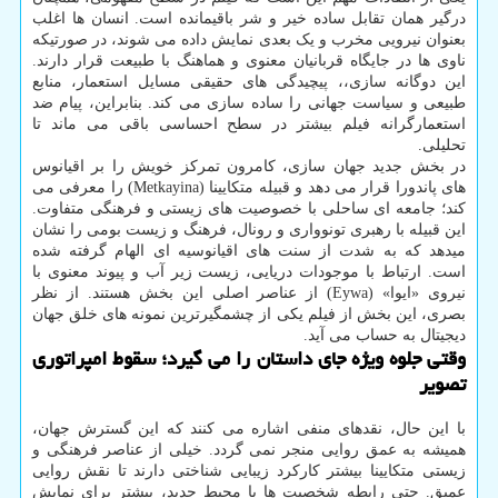
درگیر همان تقابل ساده خیر و شر باقیمانده است. انسان ها اغلب
بعنوان نیرویی مخرب و یک بعدی نمایش داده می شوند، در صورتیکه
ناوی ها در جایگاه قربانیان معنوی و هماهنگ با طبیعت قرار دارند.
این دوگانه سازی،، پیچیدگی های حقیقی مسایل استعمار، منابع
طبیعی و سیاست جهانی را ساده سازی می کند. بنابراین، پیام ضد
استعمارگرانه فیلم بیشتر در سطح احساسی باقی می ماند تا
تحلیلی.
در بخش جدید جهان سازی، کامرون تمرکز خویش را بر اقیانوس
های پاندورا قرار می دهد و قبیله متکایینا (Metkayina) را معرفی می
کند؛ جامعه ای ساحلی با خصوصیت های زیستی و فرهنگی متفاوت.
این قبیله با رهبری تونوواری و رونال، فرهنگ و زیست بومی را نشان
میدهد که به شدت از سنت های اقیانوسیه ای الهام گرفته شده
است. ارتباط با موجودات دریایی، زیست زیر آب و پیوند معنوی با
نیروی «ایوا» (Eywa) از عناصر اصلی این بخش هستند. از نظر
بصری، این بخش از فیلم یکی از چشمگیرترین نمونه های خلق جهان
دیجیتال به حساب می آید.
وقتی جلوه ویژه جای داستان را می گیرد؛ سقوط امپراتوری
تصویر
با این حال، نقدهای منفی اشاره می کنند که این گسترش جهان،
همیشه به عمق روایی منجر نمی گردد. خیلی از عناصر فرهنگی و
زیستی متکایینا بیشتر کارکرد زیبایی شناختی دارند تا نقش روایی
عمیق. حتی رابطه شخصیت ها با محیط جدید، بیشتر برای نمایش