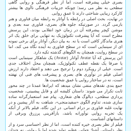
بصری خیلی پیشرفته است، اما از نظر فرهنگی و روایی گاهی
سطحی به نظر می رسد؛ چونکه جزییات فرهنگی ناآوی ها بیشتر
کارکرد زیبایی شناختی دارند تا عمق روایی.
در نهایت، بحث اصلی در رابطه با آواتار به رابطه میان فناوری و هنر
بازمی گردد. در صورتیکه جلوه های بصری، فناوری سه بعدی و
موشن کپچر پیشرفته آن در زمان خود انقلابی بودند، این پرسش
مطرح است که آیا پیشرفت تکنولوژیک به تنهایی برای خلق یک اثر
هنری ماندگار کافی است یا نه. به بیان دیگر، آواتار برای برخی نمونه
ای از سینمایی است که در سطح فناوری به آینده نگاه می کند، اما
در سطح روایت، همچنان به الگوهای گذشته تکیه دارد.
این پرسش که آیا Avatar آواتار (Avatar) یک شاهکار سینمایی است
یا صرفا یک نقطه عطف تکنولوژیک، همچنان محل اختلاف جدی
است. خیلی از رویکرد دوم را ترجیح می دهند و اعتقاد دارند ارزش
اصلی فیلم در نوآوری های بصری و پیشرفت های فنی آن نهفته
است، نه در ساختار روایی یا عمق شخصیت ها.
جمع بندی نقدهای منفی نشان میدهد که ایرادها عمدتا در چند محور
ثابت تکرار می شوند: داستان کلیشه ای و قابل پیشبینی، شخصیت
پردازی سطحی، دیالوگ های شعاری، پیام ضد استعمارگرانه ساده
سازی شده، تداوم الگوی «سفیدمنجی»، شباهت به آثار پیشین و در
نهایت غلبه فناوری بر درام انسانی. در این نگاه، فیلم بالاتر از آنکه
یک تجربه روایی نوآورانه باشد، بازآفرینی پرزرق وبرقی از
داستانهای آشناست.
فیلم از نظر بصری خیره کننده است، اما از نظر احساسی سرد و از
نظر داستانی آشنا؛ جهانی عظیم تولید شده اما با روایتی نه چندان