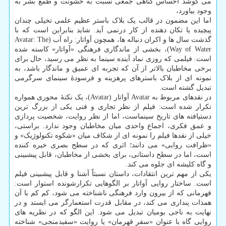
می کوشد احساس گناهی جمعی نسبت به خشونت و طمع بشر به
وجود بیاورد،
اما این مضمون در قالب یک بلاک باستر عظیم علمی تخیلی چندان
پیچیده یا تکان دهنده از کار درنمی آید. شاید بنابراین است که با
گذشت سال ها و اکران دنباله ها، همچون آواتار: راه آب (Avatar: The
Way of Water)، بخشی از ماندگاری فرهنگی «آواتار» کاسته شده
است. فیلمی که روزی نماد آینده سینما به نظر می رسید، حال برای
برخی مخاطبان بالاتر از آن که تجربه ای عمیق و ماندگار باشد، به
نمونه ای از بلاک باسترهای پرهزینه و فرسودهٔ سینمای سرگرمی
تبدیل گشته است.
در نقدهای مربوط به Avatar آواتار (Avatar)، یک نکتهٔ محوری همواره
تکرار شده است: فیلم از نظر تجاری و فنی یکی از بزرگ ترین
دستیافته های تاریخ سینماست، اما از نظر روایت، شخصیت پردازی
و عمق فکری، اجماع واحدی میان مخاطبان وجود ندارد. براستی،
خیلی از نقدها فیلم را نمونه ای از شکاف میان «شکوه تکنولوژیک» و
«ظرافت روایی» می دانند؛ اثری که در سطح بصری خیره کننده
است، اما در سطح داستانی، برای بخشی از مخاطبان، قابل پیشبینی
و گاه کلیشه ای جلوه می کند.
یکی از مهم ترین انتقادات، داستان نسبتاً آشنا و قابل پیشبینی فیلم
است. ساختار روایی آواتار بر الگوهایی تکرارشونده استوار است:
قهرمانی که از بیرون وارد فرهنگی ناشناخته می شود، کم کم با آن
همذات پنداری می کند، در مقابل قدرت استعمارگر می ایستد و در
نهایت به ناجی بومیان تبدیل می شود. این الگو که در نظریه های
روایی گاه با عنوان «سفر قهرمان» یا روایت «سفیدمنجی» شناخته