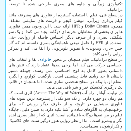
تکنولوژی زیرآبی و جلوه های بصری طراحی شده تا توسعه
دراماتیک.
در سطح فنی، فیلم با استفاده گسترده از فناوری های پیشرفته مانند
فیلم برداری زیرآبی، موشن کپچر و فرمت های نمایشی مختلف
همچون Dolby Cinema و HFR ارائه شد. با این وجود، همین فناوری
ها برای بخشی از مخاطبان تجربه ای دوگانه ایجاد می کند؛ از یک سو
شگفتی بصری و از طرف دیگر احساس فاصله از روایت. حتی
استفاده از HFR را عامل نوعی ناهماهنگی بصری دانسته اند که گاه
حس «بازی ویدیویی» یا تصویر تلویزیونی را القا می کند و تمرکز
روایی را می کاهد.
در سطح دراماتیک، فیلم همچنان بر محور
خانواده
، بقا و انتخاب های
احساسی حرکت می کند. اما برخی نقدها اعتقاد دارند که تنش های
داستانی بطور کامل به اوج احساسی نمی رسند، چونکه مسیر
داستان تا حد زیادی قابل پیشبینی است. بازگشت کواریچ و انگیزه
انتقام او، بااینکه در سطح شخصی سازی شده، اما همچنان در قالب
یک درگیری کلاسیک خیر و شر باقی می ماند.
در نهایت، آواتار: راه آب (Avatar: The Way of Water) اثری است که
هم زمان دو چهره دارد: از یک سو یکی از پیشرفته ترین نمونه های
فناوری سینمایی در تاریخ، و از طرف دیگر روایتی که برای
برخیهمچنان به الگوهای ساده و آشنا تکیه دارد. به همین دلیل، جایگاه
فیلم در بین نقدها دوگانه باقیمانده است؛ اثری که از نظر بصری آینده
نگر و پیشرو است، اما از نظر روایی هنوز درگیر سنت های کلاسیک
و تکرارشونده سینماست.