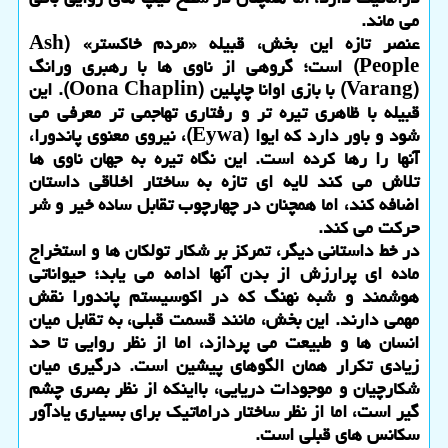
می ماند.
عنصر تازه این بخش، قبیله «مردم خاکستر» (Ash
People) است؛ گروهی از ناوی ها با رهبری ورانگ
(Varang) با بازی اوانا چاپلین (Oona Chaplin). این
قبیله با ظاهری تیره تر و رفتاری تهاجمی تر معرفی می
شود و باور دارد که ایوا (Eywa)، نیروی معنوی پاندورا،
آنها را رها کرده است. این نگاه تیره به جهان ناوی ها
تلاش می کند لایه ای تازه به ساختار اخلاقی داستان
اضافه کند، اما همچنان در چهارچوب تقابل ساده خیر و شر
حرکت می کند.
در خط داستانی دیگر، تمرکز بر شکار تولکان ها و استخراج
ماده ای پرارزش از بدن آنها ادامه می یابد؛ حیواناتی
هوشمند و شبه نهنگ که در اکوسیستم پاندورا نقش
مهمی دارند. این بخش، مانند قسمت قبلی، به تقابل میان
انسان ها و طبیعت می پردازد، اما از نظر روایی تا حد
زیادی تکرار همان الگوهای پیشین است. درگیری میان
شکارچیان و موجودات دریایی، بااینکه از نظر بصری چشم
گیر است، اما از نظر ساختار دراماتیک برای بسیاری یادآور
سکانس های قبلی است.