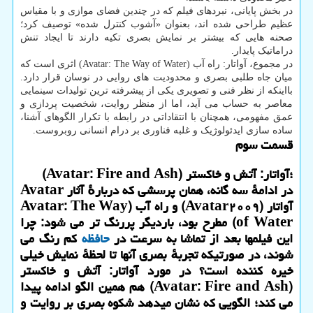
در بخش پایانی، نبردهای فیلم که در چندین فضای موازی و با مقیاس
عظیم طراحی شده اند، بعنوان «آشوب کنترل شده» توصیف کرد؛
صحنه هایی که بیشتر بر نمایش بصری تکیه دارند تا ایجاد تنش
دراماتیک پایدار.
در مجموع، آواتار: راه آب (Avatar: The Way of Water) اثری است که
میان جاه طلبی بصری و محدودیت های روایی در نوسان قرار دارد.
بااینکه از نظر فنی و تصویری یکی از پیشرفته ترین تولیدات سینمایی
معاصر به حساب می آید، اما از منظر روایت، شخصیت پردازی و
عمق مفهومی، همچنان با انتقاداتی در رابطه با تکرار الگوهای آشنا،
ساده سازی ایدئولوژیک و غلبه فناوری بر درام انسانی روبروست.
قسمت سوم
؛آواتار: آتش و خاکستر (Avatar: Fire and Ash)
در ادامهٔ سه گانه، همان پرسشی که دربارهٔ آثار Avatar
آواتار (Avatar۲۰۰۹) و راه آب (Avatar: The Way
of Water) مطرح بود، باردیگر پررنگ تر می شود: چرا
این فیلمها بعد از تماشا به سرعت در
حافظه
کم رنگ می
شوند، در صورتیکه تجربهٔ بصری آنها تا لحظهٔ نمایش خیلی
خیره کننده است؟ در مورد آواتار: آتش و خاکستر
(Avatar: Fire and Ash) هم همین الگو ادامه پیدا
می کند؛ الگویی که نشان میدهد شکوه بصری بر روایت و