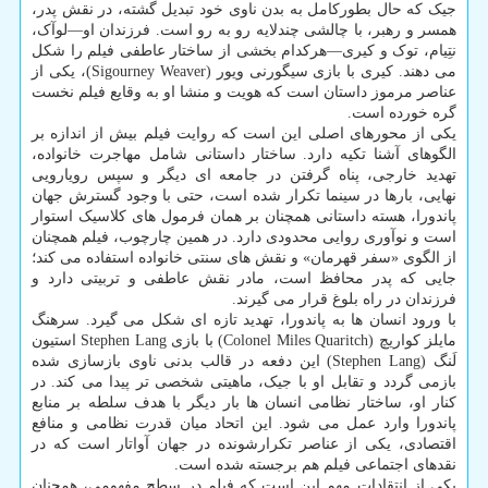
جیک که حال بطورکامل به بدن ناوی خود تبدیل گشته، در نقش پدر،
همسر و رهبر، با چالشی چندلایه رو به رو است. فرزندان او—لوآک،
نتِیام، توک و کیری—هرکدام بخشی از ساختار عاطفی فیلم را شکل
می دهند. کیری با بازی سیگورنی ویور (Sigourney Weaver)، یکی از
عناصر مرموز داستان است که هویت و منشا او به وقایع فیلم نخست
گره خورده است.
یکی از محورهای اصلی این است که روایت فیلم بیش از اندازه بر
الگوهای آشنا تکیه دارد. ساختار داستانی شامل مهاجرت خانواده،
تهدید خارجی، پناه گرفتن در جامعه ای دیگر و سپس رویارویی
نهایی، بارها در سینما تکرار شده است، حتی با وجود گسترش جهان
پاندورا، هسته داستانی همچنان بر همان فرمول های کلاسیک استوار
است و نوآوری روایی محدودی دارد. در همین چارچوب، فیلم همچنان
از الگوی «سفر قهرمان» و نقش های سنتی خانواده استفاده می کند؛
جایی که پدر محافظ است، مادر نقش عاطفی و تربیتی دارد و
فرزندان در راه بلوغ قرار می گیرند.
با ورود انسان ها به پاندورا، تهدید تازه ای شکل می گیرد. سرهنگ
مایلز کواریچ (Colonel Miles Quaritch) با بازی Stephen Lang استیون
لَنگ (Stephen Lang) این دفعه در قالب بدنی ناوی بازسازی شده
بازمی گردد و تقابل او با جیک، ماهیتی شخصی تر پیدا می کند. در
کنار او، ساختار نظامی انسان ها بار دیگر با هدف سلطه بر منابع
پاندورا وارد عمل می شود. این اتحاد میان قدرت نظامی و منافع
اقتصادی، یکی از عناصر تکرارشونده در جهان آواتار است که در
نقدهای اجتماعی فیلم هم برجسته شده است.
یکی از انتقادات مهم این است که فیلم در سطح مفهومی، همچنان