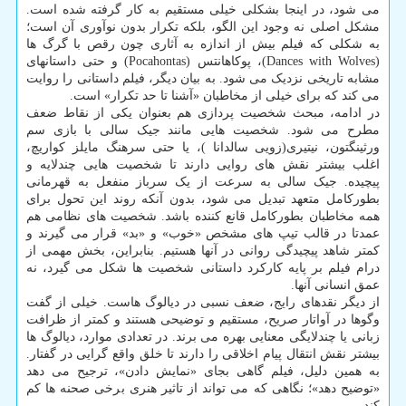
می شود، در اینجا بشکلی خیلی مستقیم به کار گرفته شده است.
مشکل اصلی نه وجود این الگو، بلکه تکرار بدون نوآوری آن است؛
به شکلی که فیلم بیش از اندازه به آثاری چون رقص با گرگ ها
(Dances with Wolves)، پوکاهانتس (Pocahontas) و حتی داستانهای
مشابه تاریخی نزدیک می شود. به بیان دیگر، فیلم داستانی را روایت
می کند که برای خیلی از مخاطبان «آشنا تا حد تکرار» است.
در ادامه، مبحث شخصیت پردازی هم بعنوان یکی از نقاط ضعف
مطرح می شود. شخصیت هایی مانند جیک سالی با بازی سم
ورثینگتون، نیتیری(زویی سالدانا )، یا حتی سرهنگ مایلز کواریچ،
اغلب بیشتر نقش های روایی دارند تا شخصیت هایی چندلایه و
پیچیده. جیک سالی به سرعت از یک سرباز منفعل به قهرمانی
بطورکامل متعهد تبدیل می شود، بدون آنکه روند این تحول برای
همه مخاطبان بطورکامل قانع کننده باشد. شخصیت های نظامی هم
عمدتا در قالب تیپ های مشخص «خوب» و «بد» قرار می گیرند و
کمتر شاهد پیچیدگی روانی در آنها هستیم. بنابراین، بخش مهمی از
درام فیلم بر پایه کارکرد داستانی شخصیت ها شکل می گیرد، نه
عمق انسانی آنها.
از دیگر نقدهای رایج، ضعف نسبی در دیالوگ هاست. خیلی از گفت
وگوها در آواتار صریح، مستقیم و توضیحی هستند و کمتر از ظرافت
زبانی یا چندلایگی معنایی بهره می برند. در تعدادی موارد، دیالوگ ها
بیشتر نقش انتقال پیام اخلاقی را دارند تا خلق واقع گرایی در گفتار.
به همین دلیل، فیلم گاهی بجای «نمایش دادن»، ترجیح می دهد
«توضیح دهد»؛ نگاهی که می تواند از تاثیر هنری برخی صحنه ها کم
کند.