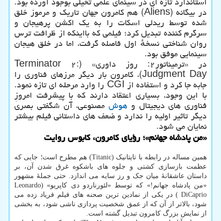
استاندارد تازه ای در سینمای علمی تخیلی بوجود آورده بود.
در بیگانه (Aliens) هم کامرون جهان تاریک و مرموز خلق
شده توسط ریدلی اسکات را به یک اکشن پرهیجان و
سرگرم کننده تبدیل کرد؛ فیلمی که بااینکه از ظرافت ترس
روان شناختی نسخهٔ اول فاصله گرفت، اما در خلق هیجان
سینمایی موفق بود.
در «ترمیناتور۲: روز داوری» (Terminator ۲:
Judgment Day)، کامرون بار دیگر مرزهای فناوری را
جابه جا کرد و استفاده از CGI را وارد مرحله ای تازه نمود.
با این وجود، بسیاری اعتقاد دارند که با پیشرفت امروزِ
فناوری های دیجیتال و
هوش
مصنوعی، آن شگفتی بصری
دیگر تاثیر اولیه را ندارد و ضعف های داستانی فیلم بیشتر
نمایان می شود.
«من پادشاه جهانم»؛ رؤیای کامرون، کابوس روایت
همین مساله در رابطه با تایتانیک (Titanic) هم مطرح است؛ جایی که
عظمت بازسازی کشتی و جلوه های باشکوه غرق شدن آن، بر
داستان عاشقانهٔ میان جک و رز سایه می اندازد. حتی جملهٔ مشهور
«من پادشاه جهانم!» که توسط «لئورناردو دی کاپریو» (Leonardo
DiCaprio ) در یکی از نمادین ترین صحنه های فیلم فریاد زده می
شود، بالاتر از آن که از عمق شخصیت پردازی ناشی شود، به بخشی
از نمایش بزرگ کامرون تبدیل گشته است.