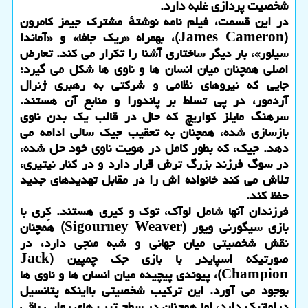
شخصیت پردازی غلبه دارد.
در این قسمت، فیلم نامه نوشتهٔ مشترک جیمز کامرون
(James Cameron)، بهمراه «ریک جافا» و «آماندا
سیلور»، بار دیگر ساختاری آشنا را تکرار می کند. تعارض
اصلی همچنان میان انسان ها و ناوی ها شکل می گیرد؛
جایی که نیروهای نظامی و شرکتی به رهبری ژنرال
آردمور، در پی تسلط بر پاندورا و منابع آن هستند.
سرهنگ مایلز کواریچ که حال در قالب یک بدن ناوی
بازسازی شده، همچنان به تعقیب جیک سالی ادامه می
دهد. جیک، که بطور کامل در هویت ناوی خود حل شده،
در سوگ فرزند بزرگ ترش قرار دارد و در کنار نیتیری،
تلاش می کند خانواده اش را در مقابل تهدیدهای جدید
حفظ کند.
فرزندان آنها شامل لوآک، توک و کیری هستند. کِری با
بازی سیگورنی ویور (Sigourney Weaver) همچنان
نقش شخصیتی میان جهانی و شبه منجی دارد، در
صورتیکه اسپایدر با بازی جک چمپین (Jack
Champion)، پیوندی پیچیده میان انسان ها و ناوی ها
بوجود می آورد. این ترکیب شخصیتی بااینکه پتانسیل
دراماتیک دارد، اما همچنان در سطح تیپ های روایی باقی