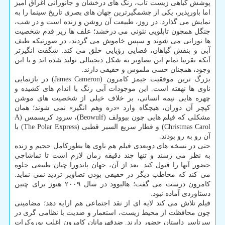
پوشش گیاهی زیست تاب، رنگ های درخشان و جانورانی اغراق آمیز
اما باورپذیر، یکی از چشمگیرترین جهان های بصری تاریخ سینما را به
نمایش می گذارد. در روز، طبیعت آن روشن و زنده است و در شب،
جنگل همچون تابلویی نئونی می درخشد؛ علف ها زیر قدم شخصیت
ها نورانی می شوند و سپس خاموش می گردند، در صورتیکه طیف
آبی و بنفش گیاهان، فضایی رؤیایی خلق می کند. شگفت انگیزتر
آنکه تقریبا تمام این تصاویر به شکل دیجیتالی تولید شده اند و با این
وجود، همچنان حسی ملموس و حقیقی دارند.
بزرگ ترین موفقیت جیمز کامرون (James Cameron) در بازنمایی
ناوی ها نهفته است. این موجودات آبی رنگ با اندام های کشیده و
چهره هایی نیمه انسانی، بر خلاف خیلی از شخصیت های موشن
کپچر آن دوران، هیچگاه وارد «دره وهم انگیز» نمی شوند؛ همان
مشکلی که فیلم هایی چون بیوولف (Beowulf)، سرود کریسمس (A
Christmas Carol) و قطار سریع السیر قطبی (The Polar Express) با
آن رو به رو بودند.
حتی در نسخه های دوبعدی فیلم هم ناوی ها بطورکامل حجیم و زنده
به نظر می رسند و تنها چند دقیقه زمان لازم است تا تماشاچی
حضور آنها را قبول کند. بعد از آن، جهان پاندورا چنان طبیعی جلوه
می کند که مخاطب دیگر در حقیقی بودن تصاویر تردید نمی نماید.
کامرون درست می گفت؛ هالیوود در سال ۲۰۰۹ هنوز برای چنین
دستاوردی آماده نبود.
فیلم تلاش می کند لایه ای از نقد اجتماعی هم ارایه دهد؛ مضامینی
چون محافظت از محیط زیست، استعمار و ضدیت با نظامی گری در
سرتاسر داستان حضور دارند. ضدقهرمانان کامرون اغلب بوروکرات