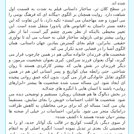
شده اند.
در سطح کلان تر، ساختار داستانی فیلم به شدت به قسمت اول
شباهت دارد. روایت همچنان بر الگوی «بیگانه ای که فرهنگ بومی را
می آموزد و ضد مهاجمان می ایستد» تکیه دارد، با این تفاوت که این
دفعه بستر داستان به اقیانوس های پاندورا منتقل شده است. این
تغییر محیطی بااینکه از نظر بصری چشم گیر است، اما از نظر
روایی بیشتر نوعی بازتولید ساختار قبلی به حساب می آید تا نوآوری
حقیقی. بنابراین، فیلم بجای گسترش بنیادین جهان داستانی، همان
الگوی آشنا را در فضایی جدید تکرار می کند.
شخصیت های فرزندان خانواده سالی هم در همین چارچوب قرار می
گیرند، لوآک بعنوان فرزند سرکش، کیری بعنوان شخصیت مرموز، و
دیگر فرزندان در نقش هایی که بیشتر کارکردی هستند تا روان
شناختی. حتی رابطه میان کواریچ و پسر انسانی اش هم در همین
الگوی تقابل خانوادگی قرار می گیرد، بدون آنکه عمق روانی پیچیده
ای ایجاد شود. این مساله سبب شده شخصیت ها بیشتر «ابزارهای
روایی» باشند تا انسان هایی با انگیزه های چندلایه.
در بخش دیالوگ ها هم همچنان رویکرد مستقیم و توضیحی دیده می
شود. شخصیت ها اغلب احساسات خویش را بجای نمایش، مستقیماً
بیان می کنند؛ مساله ای که برای برخی مخاطبان به کاهش ظرافت
دراماتیک منجر می شود. بنابراین، احساسات در خیلی از صحنه ها
بیشتر «بیان شده» هستند تا «کشف شده».
از سوی دیگر، بازگشت کواریچ در قالب یک آواتار جدید، او را به
شخصیتی تک بعدی تر تبدیل نموده است؛ انگیزه اصلی او به انتقام
محدود شده و پیچیدگی های ایدئولوژیک فیلم نخست تا حد زیادی