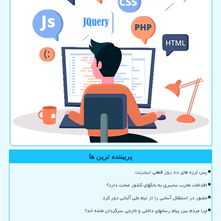
پربیننده ترین ها
پس لرزه های ۸۸ روز قطعی اینترنت
اقدامات مخرب سایبری به بانکهای کشور صحت دارد؟
حضور در استقلال آسانی را از تیم ملی آلبانی دور کرد
چرا مردم بین پیام رسانهای داخلی و خارجی سرگردان مانده اند؟