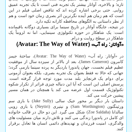
تازه؛ و بالاخره، آواتار بیشتر یک تجربه فنی است تا یک تجربه عمیق
روایی. حتی برخی اشاره کرده اند که تناقض اصلی فیلم در این
است که هم زمان هم آینده نگرترین اثر بصری زمان خود است و هم
از نظر داستانی به الگوهای محافظه کارانه تکیه دارد.
در نتیجه، جایگاه آواتار در تاریخ سینما برای بسیاری دوگانه باقیمانده
است: یک شاهکار در حوزه تکنولوژی سینمایی، اما نه لزوماً یک
شاهکار در سطح روایت و درام.
«آواتار: راه آب» (Avatar: The Way of Water)
در «آواتار: راه آب» (Avatar: The Way of Water)، ساختهٔ جیمز
کامرون (James Cameron)، بعد از بالاتر از سیزده سال از موفقیت
عظیم فیلم نخست، جهان پاندورا باردیگر به پرده سینما بازمی گردد؛
جهانی که حالا نه فقط بعنوان یک تجربه بصری، بلکه بعنوان آزمونی
برای دوام یک فرنچایز بلند مدت مورد توجه قرار گرفته است.
پرسش اصلی این است که آیا این دنباله چیزی فراتر از تکرار شکوه
تکنولوژیک قسمت اول عرضه می کند یا همچنان در همان مسیر
پیشین حرکت می کند.
داستان بار دیگر بر محور جیک سالی (Jake Sully) با بازی سم
ورثینگتون (Sam Worthington) و نیتیری (Neytiri) با بازی زویی
سالدانا (Zoe Saldaña) شکل می گیرد. این دو حال در قالب خانواده
ای کامل در پاندورا زندگی می کنند و تلاش دارند میان مسئولیت های
والدگری، امنیت فرزندان و تهدیدهای دائمی انسان ها تعادل برقرار
کنند.