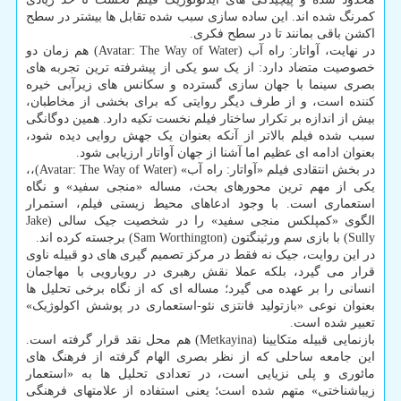
کمرنگ شده اند. این ساده سازی سبب شده تقابل ها بیشتر در سطح
اکشن باقی بمانند تا در سطح فکری.
در نهایت، آواتار: راه آب (Avatar: The Way of Water) هم زمان دو
خصوصیت متضاد دارد: از یک سو یکی از پیشرفته ترین تجربه های
بصری سینما با جهان سازی گسترده و سکانس های زیرآبی خیره
کننده است، و از طرف دیگر روایتی که برای بخشی از مخاطبان،
بیش از اندازه بر تکرار ساختار فیلم نخست تکیه دارد. همین دوگانگی
سبب شده فیلم بالاتر از آنکه بعنوان یک جهش روایی دیده شود،
بعنوان ادامه ای عظیم اما آشنا از جهان آواتار ارزیابی شود.
در بخش انتقادی فیلم «آواتار: راه آب» (Avatar: The Way of Water)،،
یکی از مهم ترین محورهای بحث، مساله «منجی سفید» و نگاه
استعماری است. با وجود ادعاهای محیط زیستی فیلم، استمرار
الگوی «کمپلکس منجی سفید» را در شخصیت جیک سالی (Jake
Sully) با بازی سم ورثینگتون (Sam Worthington) برجسته کرده اند.
در این روایت، جیک نه فقط در مرکز تصمیم گیری های دو قبیله ناوی
قرار می گیرد، بلکه عملا نقش رهبری در رویارویی با مهاجمان
انسانی را بر عهده می گیرد؛ مساله ای که از نگاه برخی تحلیل ها
بعنوان نوعی «بازتولید فانتزی نئو-استعماری در پوشش اکولوژیک»
تعبیر شده است.
بازنمایی قبیله متکایینا (Metkayina) هم محل نقد قرار گرفته است.
این جامعه ساحلی که از نظر بصری الهام گرفته از فرهنگ های
مائوری و پلی نزیایی است، در تعدادی تحلیل ها به «استعمار
زیباشناختی» متهم شده است؛ یعنی استفاده از علامتهای فرهنگی