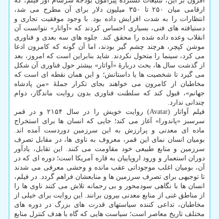
افزون بر این، تبلیغات گسترده پیرامون بودجهٔ سرسام آور فیلم، که
ارقامی میان ۲۵۰ تا ۳۵۰ میلیون دلار برای آن مطرح می شد،
انتظارات را به شدت افزایش داده بود. با وجود موفقیت تجاری و
دستیافته های فنی، بسیاری احساس کردند که «آواتار» نتوانست آن
انقلاب وعده داده شده را محقق کند. جلوه های سه بعدی و فناوری
موشن کپچر، هرچند چشم گیر بودند، اما آن گونه که کامرون ادعا
می کرد، سینما را متحول نکردند. شاید بنابراین است که امروز، بعد
از گذشت سال ها، بحث دربارهٔ «آواتار» بیشتر حول فناوری آن شکل
می گیرد تا شخصیت ها یا داستانش؛ و این همان نقطه ای است که
مخاطبان از کامرون می خواهند بجای تکرار جملهٔ «من پادشاه
جهانم»، قبول کند که سلطنت فناوری بدون روایت ماندگار، دوام
چندانی ندارد.
فیلم آواتار (Avatar) روایت خویش را در سال ۲۱۵۴ و در قمر
سرسبز «پاندورا» آغاز می کند؛ جایی که انسان ها برای استخراج
ماده ای معدنی و پرارزش به این سرزمین دوردست آمده اند.
بومیان انسان نمای این قمر، معروف به ناوی ها، در مقابل تصرف
سرزمین و منابع طبیعی خود مقاومت می کنند. این تقابل، یادآور
دوران استعمار و ورود اروپاییان به قاره آمریکا است؛ دوره ای که در
آن، بومیان اغلب موجوداتی عقب مانده و وحشی معرفی می شدند
تا توجیهی برای تصرف سرزمین ها و منابعشان فراهم گردد. در فیلم،
انسان ها با نگاهی سودمحور و بی رحمانه تلاش می کنند ناوی ها را
از مناطق غنی از منابع معدنی بیرون برانند. این روایت برای خیلی از
مخاطبان، تداعی کننده سیاستهای قدرت های بزرگ در دوره های
مختلف تاریخ معاصر است؛ سیاست هایی که گاه با هدف کنترل منابع