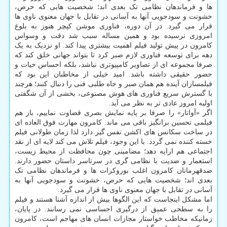
ها و فرماندهان نظامی تک بعدی اند؛ شخصیت هایی که حرص،
خشونت و سودجویی آنها به آسانی در تقابل با جهان معنوی ناوی ها
قرار می گیرد. در آن دوره، فناوری موشن کپچر هنوز به بلوغ
امروزی نرسیده بود و همین مساله سبب شد دقت و وسواس
کامرون در پیش تولید فیلم اهمیت بیشتری پیدا کند. او نزدیک به یک
دهه برای توسعه فناوری لازم صبر کرد تا بتواند جهانی خلق کند که
صرفا مجموعه ای از تصاویر کامپیوتری نباشد، بلکه احساس حیات و
حضور حقیقی داشته باشد. امید خیلی از مخاطبان این بود که
فیلمسازان آینده هم همان صبر و جاه طلبی فنی را دنبال کنند؛ هرچند
با گسترش سریع فناوری های هوش مصنوعی، بخشی از آن شگفتی
اولیه امروز عادی تر به نظر می آید.
اگر «آواتار» را صرفا بر پایه نمایش بصری قضاوت نماییم، باز هم
فیلمی تحسین برانگیز باقی می ماند. کامرون مهارت فوق العاده ای
در ساخت سکانس های اکشن نفس گیر دارد لذا زمان طولانی فیلم
خسته کننده نمی گردد. با این وجود، فیلم تلاش می کند لایه ای از نقد
اجتماعی هم ارایه دهد؛ مضامینی چون محافظت از محیط زیست،
استعمار و ضدیت با نظامی گری در سرتاسر داستان حضور دارند.
ضدقهرمانان کامرون اغلب بوروکرات ها و فرماندهان نظامی تک
بعدی اند؛ شخصیت هایی که حرص، خشونت و سودجویی آنها به
آسانی در تقابل با جهان معنوی ناوی ها قرار می گیرد.
اما مشکل اینجاست که این الگوها بیش از اندازه آشنا هستند و فیلم
را به سطحی عمیق از درگیری احساسی نمی رسانند. در پایان،
زمانیکه مخاطب خواستار مجازات انسان های مهاجم است، کامرون