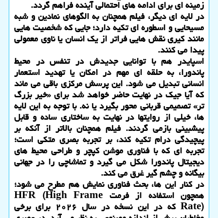
زمینه ای برای ادامه های احتمالی آینده فراهم گردد.
در لایه ای دیگر، فیلم همچنان به الگوهای نمادین و شبه
مسیحایی و اسطوره ای تکیه دارد؛ جایی که شخصیت هایی
مانند کیری نقش هایی فراتر از یک انسان یا ناوی معمولی
پیدا می کنند.
اسپایدر هم با توانایی جدیدش در تنفس در محیط
پاندورا، به حلقه ای مهم در امکان یا تهدید استعمار
انسانی تبدیل می شود. این پرسش مرکزی باقی می ماند
که آیا جیک در نهایت حاضر خواهد شد برای «خیر بزرگ
تر» تصمیمی قربانی محور بگیرد یا نه. با توجه به این لایه
ها، خیلی از روایتها در نهایت به ساختاری ساده و قابل
پیشبینی بازمی گردند. فیلم همچنان بالاتر از آنکه بر
پیچیدگی درام تکیه کند، بر تجربه بصری متکی است؛
تجربه ای که با فناوری موشن کپچر و طراحی محیط های
دیجیتال پاندورا شکل می گیرد و تماشاچی را در جهانی
بیگانه و چشم گیر غرق می کند.
در کنار این ها، بحث فناوری نمایش هم مطرح می شود؛
همچون استفاده از فرمت HFR (High Frame
Rate) که در این نسخه در سال ۲۰۲۶ برای برخی
مخاطبان بیش از اندازه مصنوعی به نظر می آید. در عصری