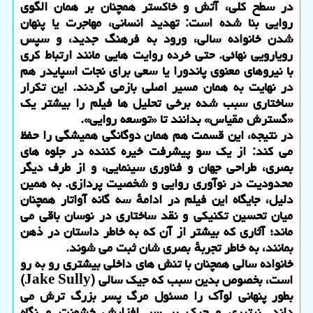
در سطح کلی، آتش و خاکستر همچنان بر همان الگوی
روایی بنا شده است: تهدید انسانی، مهاجرت یا پنهان
شدن خانواده سالی، ورود به فرهنگ جدید، و سپس
رویارویی نهائی. حتی خرده روایت هایی مانند ارتباط کری
با نیروهای معنوی پاندورا یا سعی برای نجات اسپایدر هم
در نهایت به همان مسیر اصلی بازمی گردند. این تکرار
ساختاری سبب شده برخی تحلیل ها فیلم را بیشتر یک
«گسترش مقیاس» بدانند تا «توسعه روایی».
در نتیجه، این قسمت هم همان دوگانگی همیشگی را حفظ
می کند: از یک سو پیشرفت خیره کننده در جلوه های
بصری، طراحی جهان و فناوری سینمایی، و از طرف دیگر
محدودیت در نوآوری روایی و شخصیت پردازی. به همین
دلیل، جایگاه این فیلم در ادامهٔ سه گانه آواتار همچنان
میان تحسین تکنیکی و نقد ساختاری در نوسان باقی می
ماند؛ آثاری که بیشتر از آن که به خاطر داستان در ذهن
بمانند، به خاطر تجربهٔ بصری شان ثبت می شوند.
خانواده سالی همچنان با تنش های داخلی بیشتری رو به رو
است، بخصوص بدین سبب که جیک سالی (Jake Sully)
بطور پنهانی لوآک را مسئول مرگ پسر بزرگ ترش می
داند. نیتیری و جیک بر سر افزایش خشونت و نگاه