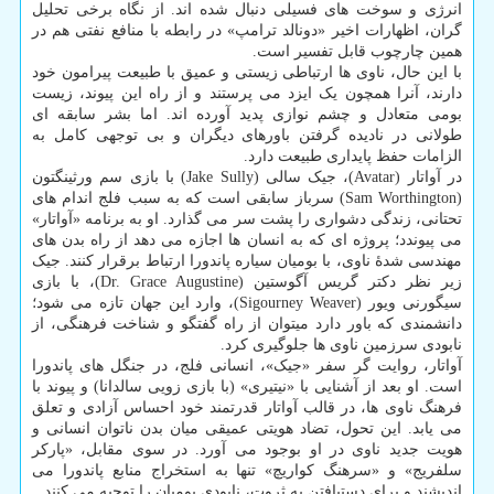
انرژی و سوخت های فسیلی دنبال شده اند. از نگاه برخی تحلیل
گران، اظهارات اخیر «دونالد ترامپ» در رابطه با منافع نفتی هم در
همین چارچوب قابل تفسیر است.
با این حال، ناوی ها ارتباطی زیستی و عمیق با طبیعت پیرامون خود
دارند، آنرا همچون یک ایزد می پرستند و از راه این پیوند، زیست
بومی متعادل و چشم نوازی پدید آورده اند. اما بشر سابقه ای
طولانی در نادیده گرفتن باورهای دیگران و بی توجهی کامل به
الزامات حفظ پایداری طبیعت دارد.
در آواتار (Avatar)، جیک سالی (Jake Sully) با بازی سم ورثینگتون
(Sam Worthington) سرباز سابقی است که به سبب فلج اندام های
تحتانی، زندگی دشواری را پشت سر می گذارد. او به برنامه «آواتار»
می پیوندد؛ پروژه ای که به انسان ها اجازه می دهد از راه بدن های
مهندسی شدهٔ ناوی، با بومیان سیاره پاندورا ارتباط برقرار کنند. جیک
زیر نظر دکتر گریس آگوستین (Dr. Grace Augustine)، با بازی
سیگورنی ویور (Sigourney Weaver)، وارد این جهان تازه می شود؛
دانشمندی که باور دارد میتوان از راه گفتگو و شناخت فرهنگی، از
نابودی سرزمین ناوی ها جلوگیری کرد.
آواتار، روایت گر سفر «جیک»، انسانی فلج، در جنگل های پاندورا
است. او بعد از آشنایی با «نیتیری» (با بازی زویی سالدانا) و پیوند با
فرهنگ ناوی ها، در قالب آواتار قدرتمند خود احساس آزادی و تعلق
می یابد. این تحول، تضاد هویتی عمیقی میان بدن ناتوان انسانی و
هویت جدید ناوی در او بوجود می آورد. در سوی مقابل، «پارکر
سلفریج» و «سرهنگ کواریچ» تنها به استخراج منابع پاندورا می
اندیشند و برای دستیافتن به ثروت، نابودی بومیان را توجیه می کنند.