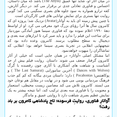
در میان آثار او، شاید تنها عمیق (The Abyss) باشد که میان داستان،
احساس و فناوری تعادلی جدی تر برقرار می کند. در دیگر آثارش،
کفه ترازو همواره به سود جلوه های بصری سنگینی می کند؛ گویی
روایت تنها بستری برای نمایش توانایی های فنی کارگردان است.
با چنین پیش زمینه ای باید به آواتار(Avatar) نزدیک شد؛ پروژه ای که
کامرون سال ها آنرا رؤیای بزرگ خود معرفی می کرد. او از اواسط
دههٔ ۱۹۹۰ اعلام نموده بود که فناوری سینما هنوز آمادگی موردنیاز
برای ساخت این فیلم را ندارد و باید صبر کرد تا ابزارهای سه بعدی و
دیجیتال به سطح مطلوب برسند. کامرون وعده داده بود که
نتیجهنهایی انقلابی در تجربهٔ بصری سینما خواهد بود؛ انقلابی که
تماشاگران را مبهوت خواهدنمود.
اما مشکل اصلی «آواتار» در همان جایی است که خیلی از آثار
کامرون گرفتار ضعف می شوند: داستان. روایت فیلم بیش از حد
آشناست و شباهت های آشکاری با آثاری چون رقصنده با گرگ
(Dances with Wolves ) آخرین سامورایی (The Last Samurai ) و
پوکاهنتس( Pocahontas ) دارد؛ داستان مردی بیگانه که کم کم جذب
فرهنگ مردمانی بومی می شود و در نهایت در مقابل هم نوعان خود
می ایستد. کامرون تلاش می کند مضامین زیست محیطی، استعمار
و معنویت را با فناوری سه بعدی ترکیب کند، اما نتیجه بیشتر به یک
نمایش عظیم بصری شباهت دارد تا روایتی عمیق و ماندگار.
آواتارِ فناوری، روایتِ فرسوده؛ تاج پادشاهی کامرون بر باد
رفت؟