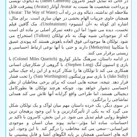
در حالی که تمایل جیمز کامرون (James Cameron) به دیالوگ نویسی
و پرداخت شخصیت ها نسبت به Avatar آواتار (Avatar) پیشرفت قابل
ملاحظه ای نداشته، دنباله وی در راه آب (Avatar: The Way of Water)
همچنان حاوی جزییات الهام بخشی در جهان سازی است. برای مثال،
اشاره ای کوتاه به «آن آبتینیوم» (Unobtainium)، مک گافین فیلم
نخست، دیده می شود؛ اما این دفعه تمرکز اصلی بر ماده ای است
که از موجوداتی شبیه نهنگ به نام تولکان (Tulkun) استخراج می
شود. تولکان ها موجوداتی فوق العاده باهوش هستند که پیوندی عمیق
با متکایینا (Metkayina) دارند و حتی با آنها نوعی ارتباط احساسی و
زیستی برقرار می کنند.
در ادامه داستان، سرهنگ مایلز کواریچ (Colonel Miles Quaritch) با
بازی g استیون لَنگ (Stephen Lang)، با گروهی از شکارچیان انسانی
همکاری می کند تا تولکان ها را شکار کرده و از این راه جیک سالی
(Jake Sully) با بازی سم ورثینگتون (Sam Worthington) را تحت فشار
قرار دهد. نتیجه، صحنه هایی است که برای برخی مخاطبان از نظر
احساسی دشوار خواهد بود، چونکه هرچند تولکان ها بطورکامل
دیجیتالی هستند، اما طراحی واقع گرایانه آنها تلاش می کند همدلی
تماشاچی را برانگیزد.
در سوی دیگر، یک خرده داستان مهم میان لوآک و یک تولکان شکل
می گیرد که به یکی از تأثیرگذارترین و با این وجود پرهیجان ترین
خطوط روایی فیلم تبدیل می شود. در این بخش، کامرون با تاکید بر
احساسات ساده اما مؤثر—مانند پیوند میان انسان و موجودی
غیرانسانی—سعی می کند مخاطب را درگیر کند. با این وجود، این
لایه های احساسی همچنان بر پایه الگوهای آشنا و قابل پیشبینی بنا