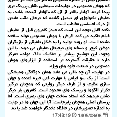
که هوش مصنوعی در تولیدات سینمایی نقش پررنگ تری
پیدا کرده، آواتار بالاتر از آن که «آواتار آینده» باشد، به
نمایش تکنولوژی ای تبدیل گشته که درحال عقب ماندن
از درک احساسی مخاطب است.
نکته قابل توجه این است که جیمز کامرون قبل از نمایش
فیلم تاکید می کند اثرش با هوش مصنوعی مولد ساخته
نشده است. او روند تولید را به شکل تلفیقی از بازیگران
موشن کپچر و نسخه های دیجیتال نمایش می دهد. با این
وجود، این توضیح بیشتر بر تفکیک «AI مولد» تمرکز
دارد تا حقیقت گسترده تر استفاده از ابزارهای هوش
مصنوعی در صنعت جلوه های ویژه.
در نهایت، آن چه باقی می ماند همان دوگانگی همیشگی
است: از یک سو فیلمی با مهارت فنی خیره کننده و جهان
سازی عظیم، و از طرف دیگر روایتی که همچنان درگیر
تکرار الگوها و ریسک های محدود است. کامرون بار دیگر
نشان میدهد که استاد ساخت جهان های بصری است، اما
پرسش اصلی همچنان پابرجاست: آیا این جهان ها در نهایت
به اندازه تصویرشان در حافظه ماندگار خواهند شد یا نه.
17:48:19
1405/03/08