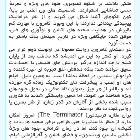
متکی باشند، بر شکوه تصویری، جلوه های ویژه و تجربهٔ
حسی تماشاچی استوارند. شخصیت های وی اغلب بر پایهٔ
کهن الگوهای آشنا شکل می گیرند و از نظر دراماتیک
پیچیدگی چندانی ندارند؛ با این وجود، کامرون با مهارت کم
نظیرش در هدایت صحنه های اکشن و نوآوری های فنی،
موفق شده جایگاهی ویژه در تاریخ سینمای بلاک باستر به
دست آورد.
در سینمای کامرون، روایت معمولا در اولویت دوم قرار می
گیرد. او کمتر به این می اندیشد که مخاطب بعد از پایان
فیلم تا چه اندازه درگیر پرسش های فلسفی یا احساسات
عمیق خواهد شد؛ بلکه هدفش خلق تجربه ای خیره کننده و
فراموش نشدنی در لحظهٔ تماشا است. به همین دلیل، فیلم
های او اغلب با پیشرفت های تکنولوژیک زمانه گره خورده
اند و بالاتر از هر چیز، بعنوان نقاط عطفی در تحول جلوه های
ویژه شناخته می شوند. اما همین وابستگی شدید به فناوری
سبب شده بخشی از آثارش در گذر زمان، از نظر بصری یا
روایی کهنه به نظر برسند.
برای مثال، ترمیناتور( The Terminator) امروز امکان
دارد از منظر داستانی یا حتی طراحی برخی صحنه ها ساده و
کلیشه ای جلوه کند، اما در زمان اکرانش، جلوه های ویژهٔ
انقلابی «استن وینستون» و فضای خشن و آخرالزمانی فیلم،