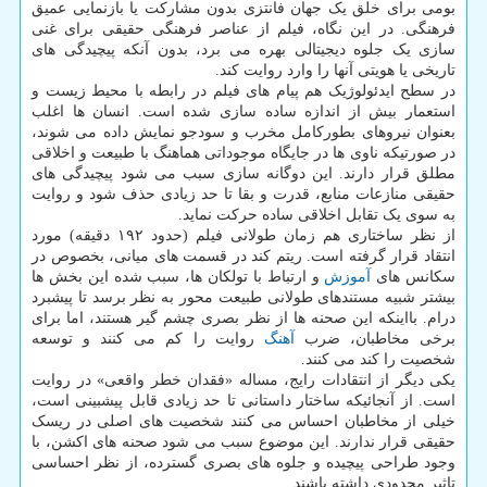
بومی برای خلق یک جهان فانتزی بدون مشارکت یا بازنمایی عمیق
فرهنگی. در این نگاه، فیلم از عناصر فرهنگی حقیقی برای غنی
سازی یک جلوه دیجیتالی بهره می برد، بدون آنکه پیچیدگی های
تاریخی یا هویتی آنها را وارد روایت کند.
در سطح ایدئولوژیک هم پیام های فیلم در رابطه با محیط زیست و
استعمار بیش از اندازه ساده سازی شده است. انسان ها اغلب
بعنوان نیروهای بطورکامل مخرب و سودجو نمایش داده می شوند،
در صورتیکه ناوی ها در جایگاه موجوداتی هماهنگ با طبیعت و اخلاقی
مطلق قرار دارند. این دوگانه سازی سبب می شود پیچیدگی های
حقیقی منازعات منابع، قدرت و بقا تا حد زیادی حذف شود و روایت
به سوی یک تقابل اخلاقی ساده حرکت نماید.
از نظر ساختاری هم زمان طولانی فیلم (حدود ۱۹۲ دقیقه) مورد
انتقاد قرار گرفته است. ریتم کند در قسمت های میانی، بخصوص در
سکانس های
آموزش
و ارتباط با تولکان ها، سبب شده این بخش ها
بیشتر شبیه مستندهای طولانی طبیعت محور به نظر برسد تا پیشبرد
درام. بااینکه این صحنه ها از نظر بصری چشم گیر هستند، اما برای
برخی مخاطبان، ضرب
آهنگ
روایت را کم می کنند و توسعه
شخصیت را کند می کنند.
یکی دیگر از انتقادات رایج، مساله «فقدان خطر واقعی» در روایت
است. از آنجائیکه ساختار داستانی تا حد زیادی قابل پیشبینی است،
خیلی از مخاطبان احساس می کنند شخصیت های اصلی در ریسک
حقیقی قرار ندارند. این موضوع سبب می شود صحنه های اکشن، با
وجود طراحی پیچیده و جلوه های بصری گسترده، از نظر احساسی
تاثیر محدودی داشته باشند.