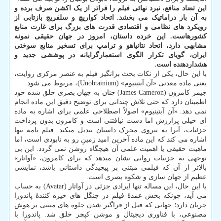
این تضاد منافع، نبرد نهائی فیلم را فراتر از یک اکشن صرف برده و
به آن بار دراماتیک می بخشد. اتحاد کواریچ و سلفریج بازتابی از
رویکرد های نظامی و اقتصادی قدرت های بزرگ برای غارت منابع
کشورهاست. این خرده داستان، امروز در جهان حقیقی نمونه
مشابهی دارد، اتحاد نتانیاهو و ترامپ برای تسخیر منابع سوختی
ایران، گویای تکرار الگوی استعمارگرایانه در پوششی جدید و
هشداردهنده است.
با این حال، یکی از نکات بحث برانگیز فیلم به عنصر مرکزی روایت،
یعنی ماده معدنی «آن آبتینیوم» (Unobtainium)، مربوط می شود.
جیمز کامرون (James Cameron) چنان به جهان بصری خلق شده خود
اطمینان دارد که حتی تلاش چندانی برای توضیح دقیق این ماده انجام
نمی دهد. «آن آبتینیوم» اصولاً اصطلاحی علمی برای اشاره به ماده
ای خیلی پرارزش اما دست نیافتنی است و کامرون بدون پرداخت
جزئیات، آنرا به نیروی محرک داستان تبدیل میکند. فیلم نامه تنها
اشاره می کند که این ماده آخرین امید زمینِ رو به نابودی است، اما
ماهیت حقیقی یا اهمیت علمی آن هیچگاه روشن نمی گردد. این بی
توجهی به جزییات روایی نشان میدهد که برای کامرون، «آواتار»
بالاتر از آن که فیلمی مبتنی بر پیچیدگی داستانی باشد، نمایشی
عظیم از جهان سازی و شکوه بصری است.
با این حال، این مساله تنها ایرادی جزئی در آواتار (Avatar) به حساب
می آید، چونکه بخش عمدهٔ فیلم در جنگل های خیره کنندهٔ پاندورا
جریان دارد؛ جهانی که قبل از فراگیر شدن جلوه های مبتنی بر هوش
مصنوعی، با فناوری دیجیتال و موشن کپچر خلق شد. پاندورا با