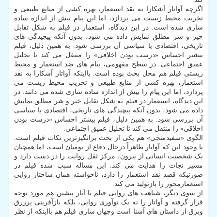
اگرچه آواتار آشکارا به نقد استعمار، بهره کشی از منابع طبیعی و
تخریب محیط زیست می پردازد، اما این پیام بیش از اندازه ساده
سازی شده است. در این دیدگاه، استعمار در فیلم به شکل تقابل
خیر و شر مطلق نمایش داده می شود، بدون آنکه پیچیدگی های
تاریخی، اقتصادی یا سیاسی آن بررسی شود. به همین دلیل، فیلم
بیشتر احساس «درست بودن اخلاقی» را منتقل می کند تا تحلیل
عمیق اجتماعی. در سطح مفهومی، پیام های ضد استعمار و محیط
زیستی فیلم هم محل بحث بوده است. بااینکه آواتار آشکارا به نقد
استعمار، بهره کشی از منابع طبیعی و تخریب محیط زیست می
پردازد، اما این پیام را بیش از اندازه ساده سازی شده می دانند. در
این دیدگاه، استعمار در فیلم به شکل تقابل خیر و شر مطلق نمایش
داده می شود، بدون آنکه پیچیدگی های تاریخی، اقتصادی یا سیاسی
آن بررسی شود. به همین دلیل، فیلم بیشتر احساس «درست بودن
اخلاقی» را منتقل می کند تا تحلیل عمیق اجتماعی.
الگوی «سفیدمنجی» هم یکی از بحث برانگیزترین نکات فیلم است.
با وجود این که آواتار ظاهراً درحال دفاع از بومیان است، اما همچنان
یک شخصیت انسانی از بیرون، مرکز ثقل روایت را در دست دارد و
مسیر نجات را هدایت می کند. این مساله سبب شده فیلم در
صورتیکه قصد نقد استعمار را دارد، ناخواسته همان ساختار روایی
استعمارمحور را بازتولید می کند.
از سوی دیگر، شباهت های روایی فیلم با آثار پیشین هم مورد توجه
قرار گرفته و آواتار را نه یک نوآوری روایی، بلکه بازآفرینی پرزرق
وبرق از داستان های آشنا است وجهان سازی فیلم هم بااینکه از نظر