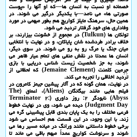
خصمانه او نسبت به انسان ها—که او آنها را «پوست
صورتی ها» می نامد—با یکدیگر درگیر می شوند. در
همین حال، سرهنگ مایلز کواریچ هم بطور مبهمی در مورد
وفاداری های خود گرفتار تردید می شود.
تولکان ها (Tulkun) در مجموع از خشونت بیزارند، بر
خلاف برادر طردشده شان پایاکان، و در نهایت با انتخابی
میان جنگ یا مرگ رو به رو می شوند. در سوی دیگر،
انسان ها عمدتا در نقش منفی های تمام عیار ظاهر می
شوند، به جز شخصیت زیست شناس دریایی با بازی
جِرِمین کلمنت (Jemaine Clement) که لحظاتی از
تردید اخلاقی را تجربه می کند.
در نهایت، همان گونه که در آثار پیشین جیمز کامرون در
فیلم هایی مانند بیگانگان (Aliens)، اعماق (The
Abyss) نابودگر ۲: روز داوری (Terminator ۲:
Judgment Day) دیده می شود، وی در نهایت خطوط
فرعی مختلف را به یک پایان بندی قابل پیشبینی گره می
زند. با این وجود، در این قسمت هم احساس می شود
برخی خطوط داستانی مانند ورانگ در میانه مسیر رها می
شوند و سرنوشت کواریچ عمداً مبهم باقی می ماند تا