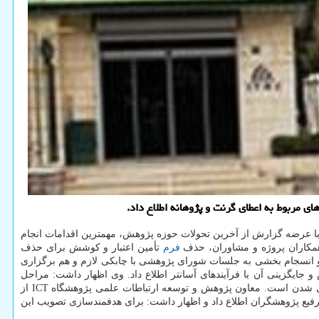
 عرضه گزارش از آخرین تحولات حوزه پژوهش، مهمترین اقدامات انجام
 همکاران پروژه و مشاوران، حذف
فرم
تأمین اعتبار و کوشش برای حذف
ی و انسجام بخشی به جلسات شورای پژوهشی با چابکی لازم و هم برگزاری
جایگزینی آن با فرآیندهای آسانتر اطلاع داد. وی اظهار داشت: مراحل
بررسی نهایی تغییر سازوکار اعطای گرنت و پژوهانه در جهت افزایش اختیار و جایگاه مجریان پروژه ها، در سطح ریاست پژوهشگاه ICT در حال سپری شدن است. معاون پژوهش و توسعه ارتباطات علمی پژوهشگاه ICT از
ترفیع پژوهشگران اطلاع داد و اظهار داشت: برای هدفمندسازی تصویب این