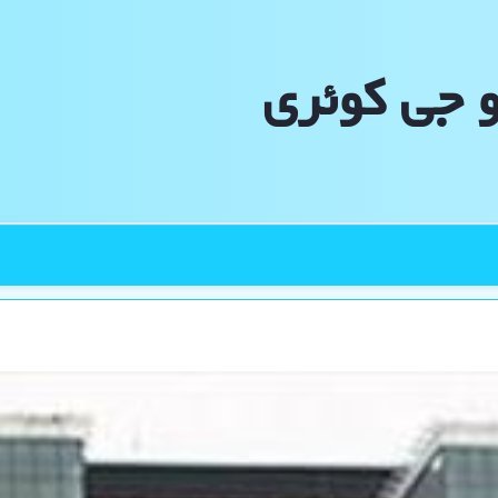
و جی كوئری