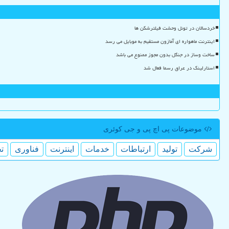
خردسالان در تونل وحشت فیلترشکن ها
اینترنت ماهواره ای آمازون مستقیم به موبایل می رسد
ساخت وساز در جنگل بدون مجوز ممنوع می باشد
استارلینک در عراق رسما فعال شد
موضوعات پی اچ پی و جی كوئری
شركت
تولید
ارتباطات
خدمات
اینترنت
فناوری
ت