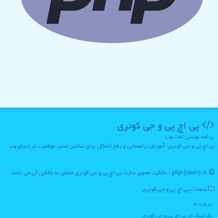
پی اچ پی و جی كوئری
برنامه نویسی تحت وب
پی اچ پی و جی کوئری؛ آموزش، راهنمایی و رفع اشکال برای ساختن مسیر موفقیت در دنیای وب
php-jquery.ir - مالکیت معنوی سایت پی اچ پی و جی كوئری متعلق به مالکین آن می باشد
صفحات پی اچ پی و جی كوئری
درباره ما
بک لینک در پی اچ پی و جی كوئری