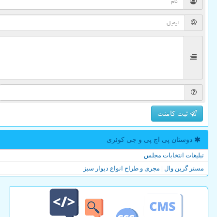
ثبت کامنت
دوستان پی اچ پی و جی كوئری
تبلیغات انتخابات مجلس
مستر گرین وال | مجری و طراح انواع دیوار سبز