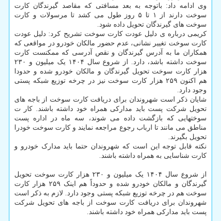
وی ادامه داد: باتوجه به بعد مسافتی که مقاصد گیرندگان کارت
سوخت دارند از ۱ تا ۵ روز طول می کشد تا مرسولات و کارت
سوخت های گیرندگان تحویل داده شود.
کریمی درباره ی دلیل عودت کارت سوخت تشریح کرد: دلیل عودت
کارت سوخت تغییر نشانی، عدم حضور مالکان خودرو در مواقعی که
همکاران ما به آدرس گیرندگان و نقص آدرسی که ممکنست کارت
سوخت داشته باشد، دارد. از شروع سال ۱۴۰۴ یک میلیون و ۲۳۰
هزار کارت سوخت تحویل گیرندگان و مالکان خودرو شده و حدودا
هم اکنون ۲۵۹ هزار کارت سوخت نیز در چرخه توزیع شبکه پستی
وجود دارد.
شایان ذکر است شهروندان برای دریافت کارت سوخت از باجه های
تحویل شرکت پست باید مدارکی همراه خود داشته باشند. کار ت
سوختهایی که بازگشت داده می شوند، سه ماه در اداره پست
مناطق می مانند تا ارباب رجوع مراجعه نمایند و کارت سوخت خودرا
تحویل بگیرند.
نکته قابل توجه این است که شهروندان حتما باید مدارک خودرو و
کارت شناسایی به همراه داشته باشند.
از شروع سال ۱۴۰۴ یک میلیون و ۲۳۰ هزار کارت سوخت تحویل
گیرندگان و مالکان خودرو شده و حدوداً هم اینک ۲۵۹ هزار کارت
سوخت هم در چرخه توزیع شبکه پستی وجود دارد. لازم به ذکر است
شهروندان برای دریافت کارت سوخت از باجه های تحویل شرکت
پست باید مدارکی همراه خود داشته باشند.