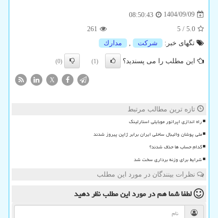
1404/09/09
08:50:43
261
5
/
5.0
تگهای خبر:
شركت
,
مدارك
این مطلب را می پسندید؟
(0)
(1)
X
تازه ترین مطالب مرتبط
راه اندازی اپراتور موبایلی استارلینک
ملی پوشان والیبال ساحلی ایران برابر ژاپن پیروز شدند
کدام حساب ها حذف شدند؟
شرایط برای وزنه برداری سخت شد
نظرات بینندگان در مورد این مطلب
لطفا شما هم
در مورد این مطلب
نظر دهید