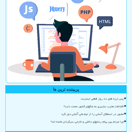
پربیننده ترین ها
پس لرزه های ۸۸ روز قطعی اینترنت
اقدامات مخرب سایبری به بانکهای کشور صحت دارد؟
حضور در استقلال آسانی را از تیم ملی آلبانی دور کرد
چرا مردم بین پیام رسانهای داخلی و خارجی سرگردان مانده اند؟