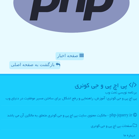
صفحه اخبار
بازگشت به صفحه اصلی
پی اچ پی و جی كوئری
برنامه نویسی تحت وب
پی اچ پی و جی کوئری؛ آموزش، راهنمایی و رفع اشکال برای ساختن مسیر موفقیت در دنیای وب
php-jquery.ir - مالکیت معنوی سایت پی اچ پی و جی كوئری متعلق به مالکین آن می باشد
صفحات پی اچ پی و جی كوئری
درباره ما