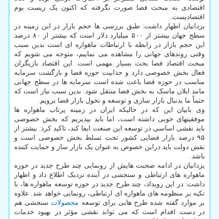
اقتصادی به مبحث فضا صورت نگرفته که اکنون یک زیست بوم
اقتصادیست.
یزدانیان اظهار داشت: طبق بررسی ها حجم بازار در این زمینه در
سطح جهان بیشتر از ۵۰۰ میلیارد دلار است که بیشتر از ۸۰ درصد
این حجم بازار در رابطه با ارتباطات ماهواره ای است بدین سبب
وقتی روندهای جهانی را مشاهده می نماییم، متوجه می شویم که
مبحث اقتصاد فضا بحث بسیار مهمی است. این اقتصاد بازیگران
فعال بخش خصوصی دارد و جذابیت حوزه فضا و بازگشت سرمایه
مناسب در حوزه فضا باعث شده است سرمایه ها در سطح جهانی
مانند ایلان ماسک به بخش فضا منتقل شود. بدین سبب نیاز است که
حتماً ما بدنبال بازار سازی و توسعه و تحول بازار فضا برویم.
وی بابیان این که در حالیکه ایران در زمینه پرتاب ماهواره ها
موفقیتهای خوبی داشته است، اما باید بپذیریم که بخش خصوصی
باید نقشی اساسی در توسعه این صنعت ایفا کند، تاکید کرد: بیشتر از
۹۵ درصد بازار فضایی کشور تحت تسلط بخش خصوصی است و
نقش دولت باید دراین خصوص به عنوان یک بازار ساز و حمایت کننده
باشد.
یزدانیان در ادامه صحبت هایش از رونمایی چند طرح جدید در حوزه
ماهواره های ارتباطی و سنجشی در آینده نزدیک اطلاع داد و اظهار
داشت: در این رویداد، چند طرح جدید در حوزه توسعه ماهواره ها، با
تکیه بر منظومه های ماهواره ای ارتباطی، رونمایی خواهد شد. علاوه
بر موارد گفته شده طرح هایی برای توسعه
محصولات
سنجشی هم
در دست اقدام است که می تواند نقشی مؤثر در بهبود خدمات