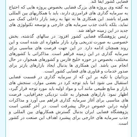
فضایی کشور ایفا کند.
به گفته وی پروژه های بزرگ فضایی بخصوص پروژه هایی که احتیاج
به سرمایه گذاری های فرامرزی دارند، باید با همکاریهای بین المللی
همراه باشند. این همکاری ها نه تنها به رشد بازار داخلی کمک می
نماید، بلکه باعث جذب سرمایه های خارجی و توسعه تکنولوژی های
جدید در این زمینه خواهد شد.
رئیس پژوهشگاه فضایی کشور افزود: در سالهای گذشته، بخش
خصوصی به صورت تدریجی وارد بازار ماهواره ای شده است و این
روند همچنان ادامه دارد. در این جهت فرصت های مناسبی برای
سرمایه گذاری در این زمینه فراهم است. مذاکراتی با کشورهای
مختلف، بخصوص در حوزه خلیج فارس و کشورهای همجوار، در حال
انجام می باشد. این همکاری ها بدنبال ایجاد بازارهای بازتر برای
صدور خدمات و فناوری های فضایی کشور است.
یزدانیان با تکیه بر این که از سرمایه گذاری در قسمت فضایی
استقبال می شود اما باید توجه کرد در بعضی موارد، سنجش های
بازار و منابع طبیعی مانند آب و مواد اولیه باید مورد توجه قرار گیرد،
اظهار نمود: بازارهای همجوار به علت نزدیکی جغرافیایی، فرصت
های مناسبی برای آغاز سرمایه گذاری فراهم می آورد و مذاکرات
اولیه دراین خصوص درحال پیشرفت است. در آخر گفتنی است
پژوهشگاه فضایی ایران بدنبال گسترش همکاریهای بین المللی و
جذب سرمایه های خارجی برای پیشبرد اهداف این صنعت در کشور
است.