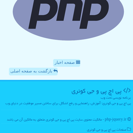
صفحه اخبار
بازگشت به صفحه اصلی
پی اچ پی و جی كوئری
برنامه نویسی تحت وب
پی اچ پی و جی کوئری؛ آموزش، راهنمایی و رفع اشکال برای ساختن مسیر موفقیت در دنیای وب
php-jquery.ir - مالکیت معنوی سایت پی اچ پی و جی كوئری متعلق به مالکین آن می باشد
صفحات پی اچ پی و جی كوئری