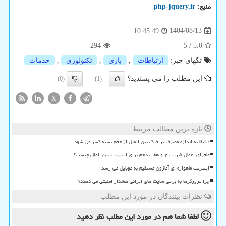
منبع:
php-jquery.ir
1404/08/13
10:45:49
294
5
/
5.0
تگهای خبر:
ارتباطات
,
بازی
,
تكنولوژی
,
خدمات
این مطلب را می پسندید؟
(0)
(1)
X
تازه ترین مطالب مرتبط
دقیقا به اندازه مصرف ترافیک بین الملل از حجم بسته کسر می شود
ماجرای اعمال ضریب ۲ و هفت دهم برای اینترنت بین الملل چیست؟
اینترنت ماهواره ای آمازون مستقیم به موبایل می رسد
چرا مرورگرها به برخی سایت های ایرانی هشدار امنیتی می دهند؟
نظرات بینندگان در مورد این مطلب
لطفا شما هم
در مورد این مطلب
نظر دهید