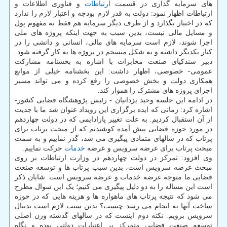
های سرمایه گذاری در قسمت
ارتباطات
و فناوری اطلاعات و
ارتباطات اظهار نمود: دولت به قدر لازم بودجه و اعتبار لازم را ندارد
که در اختیار بگذارد و از طرف دیگر سرمایه هم فقط به مفهوم پول
و مسایل مالی نیست، بدین سبب به جهت اینکه پروژه های ملی
اجرا شوند، لازم است سرمایه های مالی، انسانی و دانشی را در
کنار یکدیگر داشته و به شکل منسجم در پروژه ها به کار گرفته شود.
دبیر سندکیای صنعت مخابرات با اشاره به بخشنامه مشارکت
عمومی- خصوصی، اظهار داشت: این بخشنامه خیلی از موانع
همکاری دولت و بخش خصوصی را رفع کرده و می تواند مسیر
اجرای پروژه های مشترک را هموار کند.
در ادامه این جلسه وحید یزدانیان - رئیس پژوهشگاه فضایی کشور-
اشاره کرد: زمانی که ایده برگزاری این رویداد عنوان شد ما با جدیت
از آن استقبال کردیم. به علت تغییر پارادایمی که در دولت چهاردهم
در مورد حوزه فضایی پیش آمده کوشیدیم که از مبحث پرتاب برای
پرتاب که در سالهای متمادی پیگیری می شد، گذر نماییم و به سمت
مبحث پرتاب برای عرضه سرویس و عرضه
خدمات
حرکت نماییم.
وی افزود: تمرکز در دولت چهاردهم در وزارت ارتباطات بر روی
مبحث عرضه سرویس است، بدین سبب پرتاب ها و توسعه صنعت
فضایی ما متوجه عرضه خدمات و عرضه سرویس است. شایان ذکر
است این مساله را به دو دلیل پیگیری می کنیم؛ یک این سوال مطرح
می شود که نتیجه پرتاب های ماهواره ها و هزینه هایی که در حوزه
ساخت آنها به انجام می رسد چیست؟ بدین سبب لازم است بدنبال
سرویس برویم. نکته دوم اینست که در سالهای گذشته وزن اصلی
توسعه صنعت فضایی متمرکز بر اعتبارات دولتی بوده و نگاه