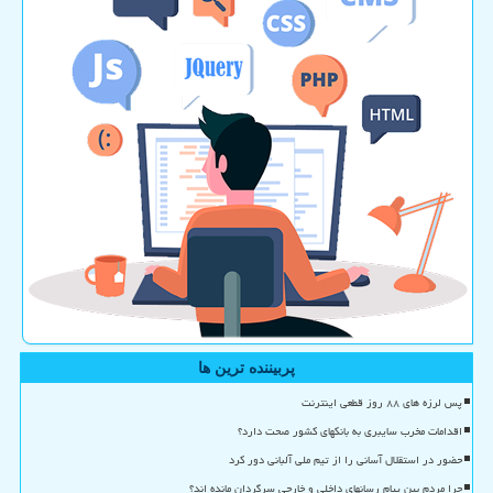
پربیننده ترین ها
پس لرزه های ۸۸ روز قطعی اینترنت
اقدامات مخرب سایبری به بانکهای کشور صحت دارد؟
حضور در استقلال آسانی را از تیم ملی آلبانی دور کرد
چرا مردم بین پیام رسانهای داخلی و خارجی سرگردان مانده اند؟