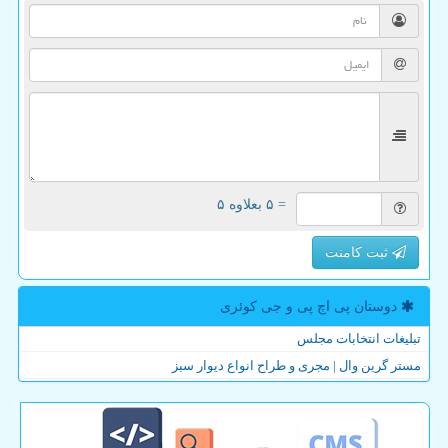
= ۵ بعلاوه ۵
ثبت کامنت
دوستان پی اچ پی و جی كوئری
تبلیغات انتخابات مجلس
مستر گرین وال | مجری و طراح انواع دیوار سبز