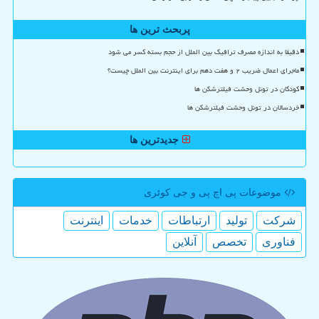
پربحث ترین ها
دقیقا به اندازه مصرف ترافیک بین الملل از حجم بسته کسر می شود
ماجرای اعمال ضریب ۲ و هفت دهم برای اینترنت بین الملل چیست؟
کودکان در تونل وحشت فیلترشکن ها
خردسالان در تونل وحشت فیلترشکن ها
جدیدترین ها
موضوعات پی اچ پی و جی كوئری
شركت
تولید
ارتباطات
خدمات
اینترنت
فناوری
تخصص
آنلاین