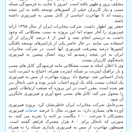
مختلف بروز و ظهور یافته است. امروز با عنایت به فرسودگی شبکه
مسی و نیاز کاربران خیلی از کشورهای توسعه یافته به این نتیجه
رسیده اند تا مهاجرت اساسی از کابل مسی به فیبرنوری داشته
باشند.
جعفر پور اظهار داشت: شرکت مخابرات ایران از سال ۱۳۹۵ ارائه
فیبرنوری را آغاز نموده اما این پروژه به سبب مشکلاتی که وجود
داشت به درستی انجام نشد و کمتر از ۸ درصد کاربران از آن
استفاده می نمایند. در حال حاضر یکی از پارامترهای توسعه یافتگی
کشورها درصد پیشرفت فیبرنوری آنها است. در شرکت مخابرات
ایران به این نتیجه رسیدیم که روند اتصال پیشین به فیبرنوری
پاسخگوی کاربران نیست.
وی با اعلان اینکه به سبب مشکلاتی مانند فرسودگی کابل های مسی
و بار ترافیک اینترنت بر شبکه اینترنت همراه، احتیاج به اینترنت ثابت
پایدار احساس شد، توضیح داد: پروژه مهاجرت از مس به فیبرنوری
یک انتخاب نیست بلکه یک لزوم اجتناب ناپذیر بوده و حتی تابحال دیر
هم شده است. مقرر است در این پروژه که صنعت ارتباطات کشور
را متحول می کند، کابل های مسی جمع آوری و فیبرنوری جایگزین
آن شود.
مدیرعامل شرکت مخابرات ایران خاطرنشان کرد: پروژه فیبرنوری
آورده های بسیاری دارد؛ به صورت مثال با عرضه
خدمات
فیبرنوری
مشترکان تا سرعت ۱۰۰۰ مگابیت بر ثانیه را تجربه می کنند، به
صورتی که تابحال برای ۸۰۰ هزار مشترک فراهم گشته است.
همینطور مهاجرت از مس به فیبرنوری پایداری شبکه را به همراه