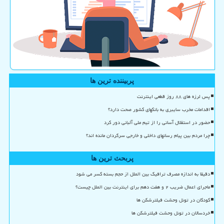
پربیننده ترین ها
پس لرزه های ۸۸ روز قطعی اینترنت
اقدامات مخرب سایبری به بانکهای کشور صحت دارد؟
حضور در استقلال آسانی را از تیم ملی آلبانی دور کرد
چرا مردم بین پیام رسانهای داخلی و خارجی سرگردان مانده اند؟
پربحث ترین ها
دقیقا به اندازه مصرف ترافیک بین الملل از حجم بسته کسر می شود
ماجرای اعمال ضریب ۲ و هفت دهم برای اینترنت بین الملل چیست؟
کودکان در تونل وحشت فیلترشکن ها
خردسالان در تونل وحشت فیلترشکن ها