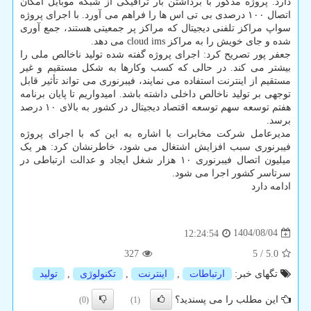
دارد. پروژه مذکور با برداشتن بار ترافیکی از شبکه موبایل امکان
اتصال ۱۰۰ درصدی بی تی اس ها را فراهم می آورد. با اجرای پروژه
سواپ مراکز تلفنی دیجیتال که مراکز پر جمعیتی هستند، جمع آوری
شده و جای خویش را به مراکز cloud ims می دهد.
جعفر پور تصریح کرد: اجرای پروژه گفته شده تولید ناخالص ملی را
بیشتر می کند. در حالی که کسب وکارها به شکل مستقیم و غیر
مستقیم از اینترنت استفاده می نمایند، فیبرنوری می تواند تأثیر قابل
توجهی بر تولید ناخالص داخلی داشته باشد. امیدواریم تا پایان برنامه
هفتم توسعه سهم توسعه اقتصاد دیجیتال در کشور به بالای ۱۰ درصد
برسد.
مدیرعامل شرکت مخابرات با اشاره به این که با اجرای پروژه
فیبرنوری سبب افزایش اشتغال می شود، خاطرنشان کرد: هر یک
میلیون اتصال فیبرنوری ۱۰ هزار شغل ایجاد و عدالت ارتباطی در
سرتاسر کشور اجرا می شود.
ادامه دارد
1404/08/04
12:24:54
327
5
/
5.0
تگهای خبر:
ارتباطات
,
اینترنت
,
تكنولوژی
,
تولید
این مطلب را می پسندید؟
(0)
(1)