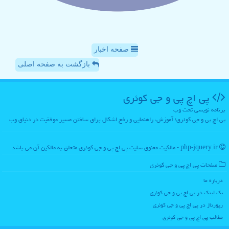
صفحه اخبار
بازگشت به صفحه اصلی
پی اچ پی و جی كوئری
برنامه نویسی تحت وب
پی اچ پی و جی کوئری؛ آموزش، راهنمایی و رفع اشکال برای ساختن مسیر موفقیت در دنیای وب
php-jquery.ir - مالکیت معنوی سایت پی اچ پی و جی كوئری متعلق به مالکین آن می باشد
صفحات پی اچ پی و جی كوئری
درباره ما
بک لینک در پی اچ پی و جی كوئری
رپورتاژ در پی اچ پی و جی كوئری
مطالب پی اچ پی و جی كوئری