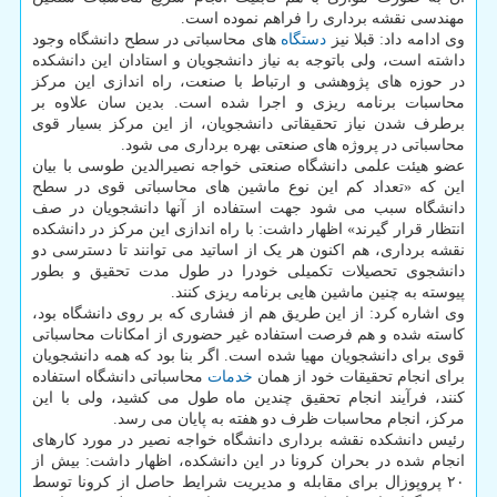
مهندسی نقشه برداری را فراهم نموده است.
وی ادامه داد: قبلا نیز
دستگاه
های محاسباتی در سطح دانشگاه وجود
داشته است، ولی باتوجه به نیاز دانشجویان و استادان این دانشکده
در حوزه های پژوهشی و ارتباط با صنعت، راه اندازی این مرکز
محاسبات برنامه ریزی و اجرا شده است. بدین سان علاوه بر
برطرف شدن نیاز تحقیقاتی دانشجویان، از این مرکز بسیار قوی
محاسباتی در پروژه های صنعتی بهره برداری می شود.
عضو هیئت علمی دانشگاه صنعتی خواجه نصیرالدین طوسی با بیان
این که «تعداد کم این نوع ماشین های محاسباتی قوی در سطح
دانشگاه سبب می شود جهت استفاده از آنها دانشجویان در صف
انتظار قرار گیرند» اظهار داشت: با راه اندازی این مرکز در دانشکده
نقشه برداری، هم اکنون هر یک از اساتید می توانند تا دسترسی دو
دانشجوی تحصیلات تکمیلی خودرا در طول مدت تحقیق و بطور
پیوسته به چنین ماشین هایی برنامه ریزی کنند.
وی اشاره کرد: از این طریق هم از فشاری که بر روی دانشگاه بود،
کاسته شده و هم فرصت استفاده غیر حضوری از امکانات محاسباتی
قوی برای دانشجویان مهیا شده است. اگر بنا بود که همه دانشجویان
برای انجام تحقیقات خود از همان
خدمات
محاسباتی دانشگاه استفاده
کنند، فرآیند انجام تحقیق چندین ماه طول می کشید، ولی با این
مرکز، انجام محاسبات ظرف دو هفته به پایان می رسد.
رئیس دانشکده نقشه برداری دانشگاه خواجه نصیر در مورد کارهای
انجام شده در بحران کرونا در این دانشکده، اظهار داشت: بیش از
۲۰ پروپوزال برای مقابله و مدیریت شرایط حاصل از کرونا توسط