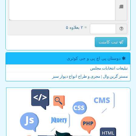
= ۲ بعلاوه ۵
ثبت کامنت
دوستان پی اچ پی و جی كوئری
تبلیغات انتخابات مجلس
مستر گرین وال | مجری و طراح انواع دیوار سبز