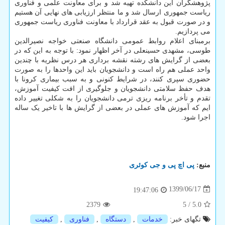
پژوهشگران این دانشکده تهیه شد و برای معاونت علمی و فناوری
ریاست جمهوری ارسال شد و ما منتظر ارزیابی های نهایی آن هستیم
و در صورت قبول به عقد قرارداد با معاونت فناوری ریاست جمهوری
می پردازیم.
برمبنای اعلام روابط عمومی دانشگاه صنعتی خواجه نصیرالدین
طوسی، مشهدی حسینعلی در آخر اظهار نمود: با توجه به این که در
بعضی از گرایش های رشته نقشه برداری هر درس نظریه با چندین
واحد عملی هم راه است و دانشجویان باید این واحدها را به صورت
حضوری سپری کنند، در شرایط کنونی و به سبب بیماری کرونا با
هدف حفظ سلامتی دانشجویان و جلوگیری از افت کیفیت آموزش،
تقدم و تأخر برنامه ریزی ترمی دانشجویان را به شکلی تغییر داده
ایم که آموزش های عملی در بعضی از گرایش ها با تاخیر یک ساله
اجرا شود.
منبع:
پی اچ پی و جی كوئری
1399/06/17
19:47:06
2379
5
/
5.0
تگهای خبر:
خدمات
,
دستگاه
,
فناوری
,
كیفیت