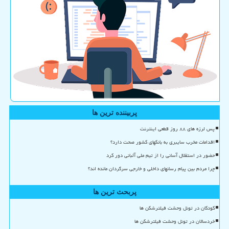
پربیننده ترین ها
پس لرزه های ۸۸ روز قطعی اینترنت
اقدامات مخرب سایبری به بانکهای کشور صحت دارد؟
حضور در استقلال آسانی را از تیم ملی آلبانی دور کرد
چرا مردم بین پیام رسانهای داخلی و خارجی سرگردان مانده اند؟
پربحث ترین ها
کودکان در تونل وحشت فیلترشکن ها
خردسالان در تونل وحشت فیلترشکن ها