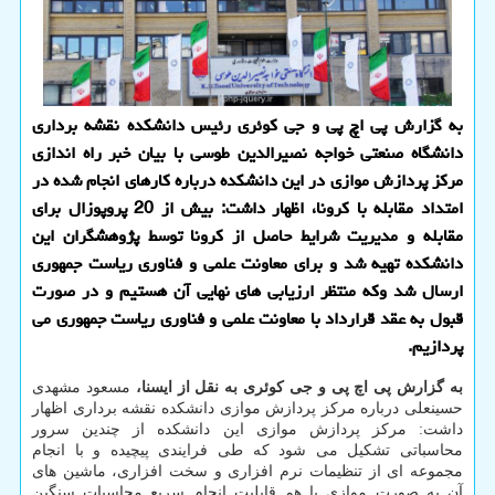
به گزارش پی اچ پی و جی كوئری رئیس دانشكده نقشه برداری
دانشگاه صنعتی خواجه نصیرالدین طوسی با بیان خبر راه اندازی
مركز پردازش موازی در این دانشكده درباره كارهای انجام شده در
امتداد مقابله با كرونا، اظهار داشت: بیش از 20 پروپوزال برای
مقابله و مدیریت شرایط حاصل از كرونا توسط پژوهشگران این
دانشكده تهیه شد و برای معاونت علمی و فناوری ریاست جمهوری
ارسال شد وكه منتظر ارزیابی های نهایی آن هستیم و در صورت
قبول به عقد قرارداد با معاونت علمی و فناوری ریاست جمهوری می
پردازیم.
به گزارش پی اچ پی و جی کوئری به نقل از ایسنا،
مسعود مشهدی
حسینعلی درباره مرکز پردازش موازی دانشکده نقشه برداری اظهار
داشت: مرکز پردازش موازی این دانشکده از چندین سرور
محاسباتی تشکیل می شود که طی فرایندی پیچیده و با انجام
مجموعه ای از تنظیمات نرم افزاری و سخت افزاری، ماشین های
آن به صورت موازی با هم قابلیت انجام سریع محاسبات سنگین