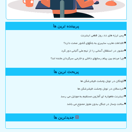
پربیننده ترین ها
پس لرزه های ۸۸ روز قطعی اینترنت
اقدامات مخرب سایبری به بانکهای کشور صحت دارد؟
حضور در استقلال آسانی را از تیم ملی آلبانی دور کرد
چرا مردم بین پیام رسانهای داخلی و خارجی سرگردان مانده اند؟
پربحث ترین ها
کودکان در تونل وحشت فیلترشکن ها
خردسالان در تونل وحشت فیلترشکن ها
اینترنت ماهواره ای آمازون مستقیم به موبایل می رسد
ساخت وساز در جنگل بدون مجوز ممنوع می باشد
جدیدترین ها