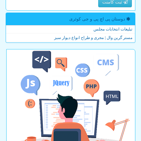
ثبت کامنت
دوستان پی اچ پی و جی كوئری
تبلیغات انتخابات مجلس
مستر گرین وال | مجری و طراح انواع دیوار سبز