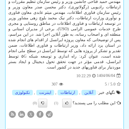
مهندس حمید فتاحی جانشین وزیر و رئیس سازمان تنظیم مقررات و
ارتباطات رادیویی (رگولاتوری)، دکتر محسن صدر معاون وزیر و
رئیس سازمان فناوری اطلاعات، مهندس میثم عابدی معاون فناوری
و نوآوری وزارت ارتباطات، دکتر نیک محمد بلوچ زهی مشاور وزیر
در توسعه ارتباطات و فناوری اطلاعات در مناطق روستایی و مجری
طرح خدمات عمومی الزامی (USO)، برخی از مدیران استانی و
منطقه ای و اصحاب رسانه، به طور آنلاین اجرا شد. در این مراسم،
پس از توضیحاتی که معاون پروژه ایرانسل از اقدام های انجام شده
در استان یزد ارائه داد، وزیر ارتباطات و فناوری اطلاعات، ضمن
تقدیر و تشکر از پروژه هایی که توسط ایرانسل در سطح ملی انجام
شده است، عنوان کرد: راه اندازی و توسعه شبکه ۵G توسط
ایرانسل، قدمی مؤثر در جهت تحقق تحول دیجیتال و ایجاد بستر
موردنیاز برای فناوریهای جدید در کشور است.
1404/06/04
10:22:29
307
5
/
5.0
تگهای خبر:
آنلاین
,
ارتباطات
,
اینترنت
,
تكنولوژی
این مطلب را می پسندید؟
(0)
(1)
X