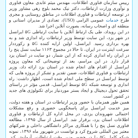
رییس سازمان فناوری اطلاعات، مهندس میثم عابدی معاون فناوری
و نوآوری وزارت ارتباطات، دکتر نیک محمد بلوچ زهی مشاور وزیر
در توسعه ارتباطات و فناوری اطلاعات در مناطق روستایی و مجری
طرح
خدمات
عمومی الزامی (USO)، تعدادی از مدیران استانی و
منطقه ای و اصحاب رسانه، بصورت آنلاین اجرا شد.
در این رویداد، طی یک ارتباط آنلاین با سایت ارتباطی ۵G ایرانسل
در شهر یزد، این سایت توسط وزیر ارتباطات راه اندازی شد و به
بهره برداری رسید. ایرانسل، اولین ارایه کننده ۵G و رکورددار
سرعت اینترنت در ایران، تا حالا در مجموع ۱۱۶۳ سایت نسل پنج را
در ایران راه اندازی کرده که از این شمار، دو سایت در استان یزد
قرار دارد. در این مراسم، بعد از توضیحاتی که معاون پروژه
ایرانسل از اقدام های انجام شده در استان یزد ارائه داد، وزیر
ارتباطات و فناوری اطلاعات، ضمن تقدیر و تشکر از پروژه هایی که
توسط ایرانسل در سطح ملی انجام شده است، اظهار داشت: راه
اندازی و توسعه شبکه ۵G توسط ایرانسل، قدمی مؤثر در راستای
تحقق تحول دیجیتال و ایجاد بستر موردنیاز برای تکنولوژی های جدید
در کشور است.
همین طور همزمان با حضور وزیر ارتباطات در استان و هفته دولت،
میز خدمت ایرانسل برای پاسخگویی حضوری و رفع مشکلات
احتمالی شهروندان یزدی، در محل اداره کل ارتباطات و فناوری
اطلاعات استان یزد، برقرار شد. ایرانسل از سال ۱۳۹۵، مطالعه
فناوری نسل پنج را با همکاری مراکز دانشگاهی داخلی و شرکتهای
معتبر بین المللی شروع کرد و توانست در شهریور ماه ۱۳۹۶، نمونه
شبکه کامل ۵G را در حضور وزیر وقت ارتباطات، آزمایش کند.