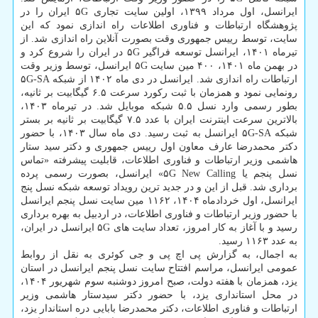
ایرانسل، اول مرداد ۱۳۹۹، اولین سایت تجاری ۵G ایران را در
پژوهشگاه ارتباطات و فناوری اطلاعات راه اندازی نمود که این
سایت، توسط رییس جمهوری وقت بصورت آنلاین راه اندازی شد. از
تیرماه ۱۴۰۱، ایرانسل توسعه فراگیر ۵G در ایران را شروع کرد و
در بهمن ماه ۱۴۰۱، ۴۰۰ مین سایت ۵G ایرانسل، توسط وزیر وقت
ارتباطات راه اندازی شد. ایرانسل در دی ماه ۱۴۰۲ از شبکه ۵G-SA
رونمایی نمود و همزمان با ثبت رکورد سرعت ۶.۵ گیگابیت بر ثانیه،
بطور رسمی وارد نسل ۵.۵ شبکه موبایل شد. در تیرماه ۱۴۰۳،
بالاترین سرعت اینترنت ایران با عدد ۷.۵ گیگابیت بر ثانیه بر بستر
شبکه ۵G-SA ایرانسل به ثبت رسید. دی ماه سال ۱۴۰۳، با حضور
دکتر محمدرضا عارف معاون اول رییس جمهوری و دکتر سید ستار
هاشمی وزیر ارتباطات و فناوری اطلاعات، قابلیت پیشرفته «تماس
نسل پنجم یا ۵G New Calling» ایرانسل، بصورت رسمی پرده
برداری شد. قبل از این و در جدید ترین رویداد توسعه شبکه نسل پنج
ایرانسل، اول خردادماه ۱۴۰۴، ۱۱۶۲ مین سایت نسل پنجم ایرانسل
با حضور وزیر ارتباطات و فناوری اطلاعات، در اردبیل به بهره برداری
رسید و با آغاز به کار امروز، تعداد سایت های ۵G ایرانسل در ایران،
به عدد ۱۱۶۳ رسید.
به اجمال، به گزارش پی اچ پی و جی کوئری به نقل از روابط
عمومی ایرانسل، مراسم افتتاح سایت نسل پنجم ایرانسل در استان
یزد، همزمان با هفته دولت، صبح امروز دوشنبه سوم شهریور ۱۴۰۴،
در محل استانداری یزد، با حضور دکتر سیدستار هاشمی وزیر
ارتباطات و فناوری اطلاعات، دکتر محمدرضا بابایی دره استاندار یزد،