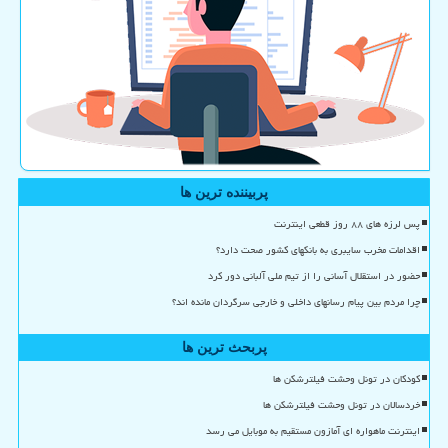
پربیننده ترین ها
پس لرزه های ۸۸ روز قطعی اینترنت
اقدامات مخرب سایبری به بانکهای کشور صحت دارد؟
حضور در استقلال آسانی را از تیم ملی آلبانی دور کرد
چرا مردم بین پیام رسانهای داخلی و خارجی سرگردان مانده اند؟
پربحث ترین ها
کودکان در تونل وحشت فیلترشکن ها
خردسالان در تونل وحشت فیلترشکن ها
اینترنت ماهواره ای آمازون مستقیم به موبایل می رسد