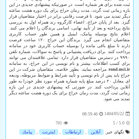
ثبت شده برای هر شماره است. در صورتیکه پیشنهادی جدیدی در این
بازه زمانی ثبت گردد، مدت زمان حراج برای یک دوره هشت ساعته
دیگر تمدید می شود. تا فرصت رقابتی برابر در اختیار متقاضیان قرار
گیرد. بعد از پایان حراج، اعضاء کارگروه رند همراه اول به بررسی
نتایج پرداخته و بعد از تأیید نهایی، اسامی برندگان را اعلام می کنند.
اعلام نتایج بوسیله پیامک، ایمیل و همین طور حساب کاربری
متقاضیان انجام می گیرد. برندگان این حراج ۱۲۰ ساعت فرصت
دارند تا مبلغ باقی مانده را بوسیله حساب کاربری خود در سامانه
پرداخت کنند. برای دریافت پشتیبانی و پاسخ به سوالات، شماره تلفن
۹۹۹۰ در دسترس متقاضیان قرار دارد. تمامی علاقمندان می توانند
برای کسب اطلاعات بیشتر و نام نویسی در این حراج، به سامانه
rond.mci.ir
مراجعه نمایند. بطور خلاصه، متقاضیان شرکت در این
حراج باید پس از نام نویسی و تأیید شرایط و ضوابط مربوطه، ودیعه
ای معادل ۲۰ درصد مبلغ پایه شماره همراه مورد نظر خودرا به طور
آنلاین پرداخت کنند. در صورتی که پیشنهادی جدیدی در این بازه
زمانی ثبت گردد، مدت زمان حراج برای یک دوره هشت ساعته دیگر
تمدید می شود.
1404/05/22
08:59:46
701
5
/
5.0
تگهای خبر:
آنلاین
,
ارتباطات
,
اینترنت
,
پیامك