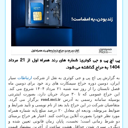
پی اچ پی و جی کوئری: شماره های رند همراه اول از 21 مرداد
1404 به حراج گذاشته می شود.
به گزارش پی اچ پی و جی کوئری به نقل از شرکت
ارتباطات
سیار
ایران، دومین دوره حراج سیمکارت های رند خود برای دومین ماه
فصل تابستان را از روز سه شنبه ۲۱ مرداد ۱۴۰۴ شروع می کند.
این حراج عمومی که تا ۳۰ مرداد جریان دارد، بصورت اینترنتی
بوسیله سامانه رسمی به آدرس
rond.mci.ir
برگزار می گردد.
متقاضیان شرکت در این حراج باید بعد از نام نویسی و تأیید شرایط و
ضوابط مربوطه، ودیعه ای معادل ۲۰ درصد مبلغ پایه شماره همراه
مورد نظر خودرا بصورت آنلاین پرداخت کنند. اعتبار هر حراج برمبنای
دو شرط زمانی است؛ نخست، پایان زمان قانونی تعیین شده و
دیگری، سپری شدن حداقل هشت ساعت از آخرین پیشنهاد قیمت