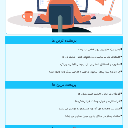
پربیننده ترین ها
پس لرزه های ۸۸ روز قطعی اینترنت
اقدامات مخرب سایبری به بانکهای کشور صحت دارد؟
حضور در استقلال آسانی را از تیم ملی آلبانی دور کرد
چرا مردم بین پیام رسانهای داخلی و خارجی سرگردان مانده اند؟
پربحث ترین ها
کودکان در تونل وحشت فیلترشکن ها
خردسالان در تونل وحشت فیلترشکن ها
اینترنت ماهواره ای آمازون مستقیم به موبایل می رسد
ساخت وساز در جنگل بدون مجوز ممنوع می باشد