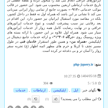
اپراتورهای عراقی انجام می شد را متحول کرده و نقطه عطفی در
تاریخ خدمات ارتباطی اربعین محسوب می شود. این حضور در قالب
موکب خدماتی «
۰۹۱۲
» بصورت جامع از تمامی زوار ایرانی میزبانی
می کند تا نشانی بر این باشد که همراه اول نه فقط در داخل کشور،
بلکه در مقاصد مورد استقبال ایرانیان نیز حضور دارد. این اقدام در
بعد رقابتی نیز سبب پیشرفت کیفیت و تنوع خدمات اپراتورهای
عراقی و در نهایت رضایت کامل همه زوار از خدمات اپراتورهای
سیار می شود. همراه اول علاوه بر این حضور، با ارائه بسته های
ویژه رومینگ روی «
درگاه #۴۰*۱*
» و ارائه خدمات جامع دیجیتال در
اپلیکیشن «
همراه من
» و همین طور استقرار
خادمان فنی
در طول
مسیر نجف تا کربلا و حرم های مطهر ائمه اطهار (ع) تجربه سفر
زوار را آسان تر و بی دغدغه تر کرده است.
منبع:
php-jquery.ir
1404/05/18
10:27:35
304
5
/
5.0
تگهای خبر:
اپل
,
اپلیكیشن
,
ارتباطات
,
خدمات
این مطلب را می پسندید؟
(0)
(1)