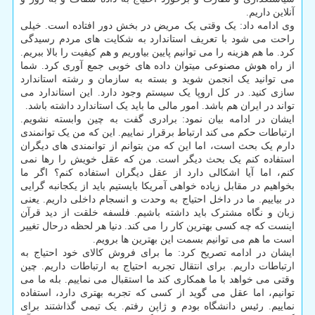
آنلاین داریم.
وی ادامه داد: یک وقتی یک مریض در بخش دور افتاده است. خیلی
راحت می شود با تعریف استاندارد به شکایت های مردم رسیدگی
کرد. ما هم هزینه را می توانیم پایین بیاوریم و هم کیفیت را بالا ببریم.
از راه هوش مصنوعی میتوان داده های خوبی جمع آوری کرد. شما
می توانید یک انجمن شوید و بسته به سازمان و رشته استاندارد
سازی کنید. در کل اروپا یک سیستم وجود دارد. این استاندارد می
تواند در ایران هم باشد. امور مالی ما باید یک استاندارد داشته باشد.
ایشان در ادامه بیان نمود: برادری گفت به چین وابسته نشویم.
ارتباطات حکم می کند ارتباط برقرار نماییم. این که من یک توانمندی
دارم یک بحث است، اما این که من بتوانم از توانمندی های دیگران
استفاده کنم یک بحث دیگر است. من که عقل خویش را رها نمی
کنم، اما آیا اشکالی دارد از عقل دیگران استفاده کنم؟ اگر ما
بخواهیم در مقابل زیاده خواهی آمریکا بایستیم باید از یکجانبه گرایی
در بیاییم. ما در داخل احتیاج به وحدت و انسجام داخلی داریم. یعنی
زبان و نگاه مشترک باید داشته باشیم. فلسفه خلقت از دید قرآن
اینست که چه کسی بهترین کار را می کند. دنیا هر لحظه درحال تغییر
است ما هم می توانیم بسمت این بهترین ها برویم.
ایشان در ادامه تصریح کرد: ما برای فروش کالای خود احتیاج به
ارتباطات داریم. برای انتقال تجربه احتیاج به ارتباطات داریم. چین
وقتی می خواهد با ما همکاری کند ما استقبال می نماییم. بله ما می
توانیم، اما عقل می گوید از کسی که تجربه بهتری دارد، استفاده
نماییم. رئیس دانشگاه بودم و ژاپن رفتم. یک تیمی گذاشتند برای