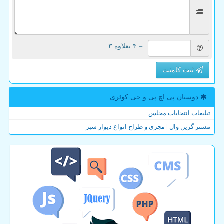
= ۴ بعلاوه ۳
ثبت کامنت
دوستان پی اچ پی و جی كوئری
تبلیغات انتخابات مجلس
مستر گرین وال | مجری و طراح انواع دیوار سبز