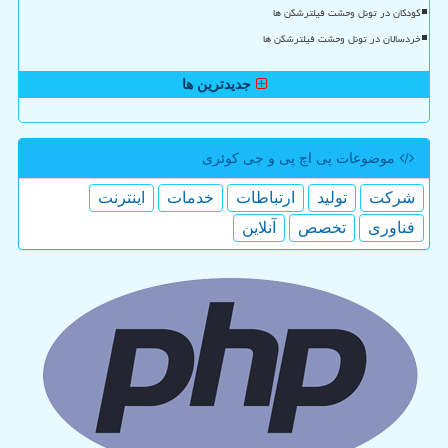
کودکان در تونل وحشت فیلترشکن ها
خردسالان در تونل وحشت فیلترشکن ها
جدیدترین ها
موضوعات پی اچ پی و جی كوئری
شركت
تولید
ارتباطات
خدمات
اینترنت
فناوری
تخصص
آنلاین