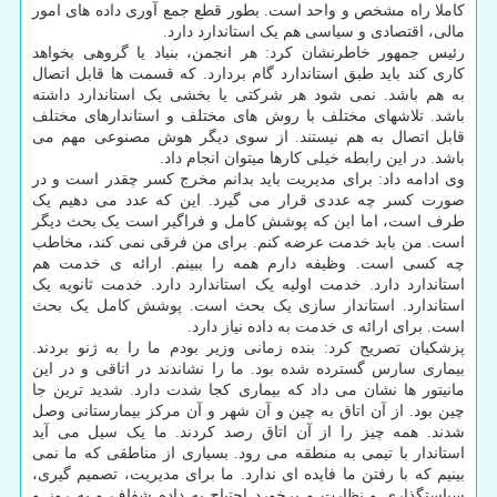
کاملا راه مشخص و واحد است. بطور قطع جمع آوری داده های امور
مالی، اقتصادی و سیاسی هم یک استاندارد دارد.
رئیس جمهور خاطرنشان کرد: هر انجمن، بنیاد یا گروهی بخواهد
کاری کند باید طبق استاندارد گام بردارد. که قسمت ها قابل اتصال
به هم باشد. نمی شود هر شرکتی یا بخشی یک استاندارد داشته
باشد. تلاشهای مختلف با روش های مختلف و استاندارهای مختلف
قابل اتصال به هم نیستند. از سوی دیگر هوش مصنوعی مهم می
باشد. در این رابطه خیلی کارها میتوان انجام داد.
وی ادامه داد: برای مدیریت باید بدانم مخرج کسر چقدر است و در
صورت کسر چه عددی قرار می گیرد. این که عدد می دهیم یک
طرف است، اما این که پوشش کامل و فراگیر است یک بحث دیگر
است. من بابد خدمت عرضه کنم. برای من فرقی نمی کند، مخاطب
چه کسی است. وظیفه دارم همه را ببینم. ارائه ی خدمت هم
استاندارد دارد. خدمت اولیه یک استاندارد دارد. خدمت ثانویه یک
استاندارد. استاندار سازی یک بحث است. پوشش کامل یک بحث
است. برای ارائه ی خدمت به داده نیاز دارد.
پزشکیان تصریح کرد: بنده زمانی وزیر بودم ما را به ژنو بردند.
بیماری سارس گسترده شده بود. ما را نشاندند در اتاقی و در این
مانیتور ها نشان می داد که بیماری کجا شدت دارد. شدید ترین جا
چین بود. از آن اتاق به چین و آن شهر و آن مرکز بیمارستانی وصل
شدند. همه چیز را از آن اتاق رصد کردند. ما یک سیل می آید
استاندار با تیمی به منطقه می رود. بسیاری از مناطقی که ما نمی
بینیم که با رفتن ما فایده ای ندارد. ما برای مدیریت، تصمیم گیری،
سیاستگذاری و نظارت و برخورد احتیاج به داده شفاف و به روز و