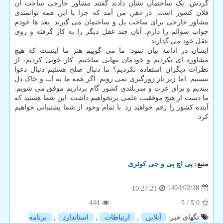
گردش. یک ساختمان نشان دادند گفتند مشاور خارجی ساخت آن
فلان کشور است. در ذهن من آمد که چرا با این همه توانمندی
مشاور خارجی برای ساخت پل و ساختمان می گیرند. بعد ها خودم
جواب سوالم را دارم. آنان چند عقل دیگر را به کار گرفته و روی
عقل خود می گذارند.
ایشان در ادامه بیان نمود: ما می گوییم هنر ما اینست که هیچ
مشاوره ای نکردیم و خودمان تنهایی ساختیم. کار خوبی کردیم، از
نظرات دیگران استفاده نکردیم؟ ما دنبال صلح هستیم دنبال دعوا
نیستیم. اما زیر بار زورگیری نمی رویم. اگر همه ما به آب و خاک دل
ببندیم و برای عزت و سربلندی کشور گام برداریم موفق می شویم.
ما دست از هیچ موفقیت علمی برنخواهیم داشت. این شما هستید که
آینده کشور را رقم خواهید زد. با تمام وجود از شما پشتیبانی خواهیم
کرد.
منبع:
پی اچ پی و جی كوئری
1404/02/28
10:27:21
444
5
/
5.0
تگهای خبر:
آنلاین
,
ارتباطات
,
استاندارد
,
برنامه