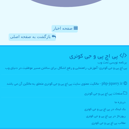
صفحه اخبار
بازگشت به صفحه اصلی
پی اچ پی و جی كوئری
برنامه نویسی تحت وب
پی اچ پی و جی کوئری؛ آموزش، راهنمایی و رفع اشکال برای ساختن مسیر موفقیت در دنیای وب
php-jquery.ir - مالکیت معنوی سایت پی اچ پی و جی كوئری متعلق به مالکین آن می باشد
صفحات پی اچ پی و جی كوئری
درباره ما
بک لینک در پی اچ پی و جی كوئری
رپورتاژ در پی اچ پی و جی كوئری
مطالب پی اچ پی و جی كوئری