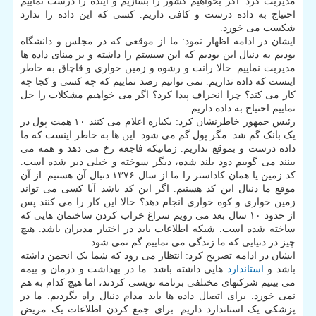
مدیریت کرد. اگر بخواهیم کشور را بسازیم و آینده را درست نماییم
احتیاج به داده درست و کافی داریم. کسی که این داده را ندارد
شکست می خورد.
ایشان در ادامه اظهار نمود: ما از موقعی که در مجلس و دانشگاه
بودیم به دنبال این بودیم که این سیستم را داشته و بر مبنای داده ها
مدیریت نماییم. حالا رانت و رشوه و زمین خواری و قاچاق به خاطر
اینست که داده نداریم. نمی توانیم رصد نماییم که چه کسی و کجا چه
کار می کند؟ چرا انحراف پیدا کرد؟ اگر می خواهیم مشکلات را حل
نماییم احتیاج به داده داریم.
رئیس جمهور خاطرنشان کرد: یکباره اعلام می کنند ۱۰ همت پول در
یک بانک گم شد. مگر پول گم می شود. این ها به خاطر اینست که ما
داده درست و بموقع نداریم. زمانیکه فاجعه رخ می دهد و همه می
بینند می گوییم دود بلند شده، دیگر سوخته و خیلی دیر شده است.
کد زمین یا همان کاداستر را ما از سال ۱۳۷۶ دنبال آن هستیم. از آن
موقع ما دنبال این کد هستیم. اگر این کد باشد آیا کسی می تواند
زمین خواری و کوه خواری انجام دهد؟ حالا این کار را می کنند پس
از حدود ۱۰ سال بعد می رویم سراغ خراب کردن ساختمان هایی که
ساخته شده است. شبکه اطلاعات باید در اختیار مدیران باشد. هیچ
چیز در دنیایی که ما زندگی می نماییم گم نمی شود.
ایشان در ادامه تصریح کرد: انتظار می رود که شما یک انجمن داشته
باشد و
استاندارد
هایی داشته باشد. ما در بهداشت و درمان و بیمه
می بینیم شرکتهای مختلفی برنامه نویسی کردند، اما هیچ کدام به هم
نمی خورد. برای اتصال داده ها باید مدام دنبال راه بگردیم. ما در
پزشکی یک استاندارد داریم. برای جمع کردن اطلاعات یک مریض