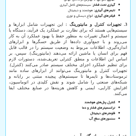
آبیاری تحت فشار
: سیستم‌های کامل آبیاری
تایمرهای آبیاری
: هوشمند و دیجیتال
فیلترهای آبیاری
: انواع دیسکی و توری
3. تجهیزات کنترل و مانیتورینگ :
این تجهیزات شامل ابزارها و
سیستم‌هایی هستند که برای نظارت بر عملکرد یک فرآیند، دستگاه یا
سیستم و اعمال تغییرات به منظور حفظ یا بهبود عملکرد آن به کار
می‌روند و با جمع‌آوری داده‌ها از طریق حسگرها و ابزارهای
اندازه‌گیری، اطلاعات مربوط به وضعیت سیستم را در قالب قابل
فهم برای انسان یا ماشین ارائه می‌دهند (مانیتورینگ). سپس، بر
اساس این اطلاعات و منطق کنترلی تعریف‌شده، دستورات لازم
برای تنظیم عملکرد اجزای مختلف سیستم صادر می‌کنند (کنترل).
تجهیزات کنترل و مانیتورینگ می‌توانند از ابزارهای ساده مانند
ترموستات‌ها و تایمرها تا سیستم‌های پیچیده مبتنی بر رایانه و
شبکه‌های صنعتی را شامل شوند و نقش کلیدی در اتوماسیون،
افزایش کارایی، ایمنی و کاهش هزینه‌ها در صنایع مختلف ایفا
می‌کنند.
کنترل پنل‌های هوشمند
ترانسمیترهای فشار و دما
فلومترهای دیجیتال
سنسورهای سطح آب