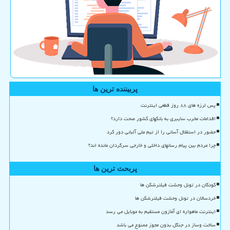
پربیننده ترین ها
پس لرزه های ۸۸ روز قطعی اینترنت
اقدامات مخرب سایبری به بانکهای کشور صحت دارد؟
حضور در استقلال آسانی را از تیم ملی آلبانی دور کرد
چرا مردم بین پیام رسانهای داخلی و خارجی سرگردان مانده اند؟
پربحث ترین ها
کودکان در تونل وحشت فیلترشکن ها
خردسالان در تونل وحشت فیلترشکن ها
اینترنت ماهواره ای آمازون مستقیم به موبایل می رسد
ساخت وساز در جنگل بدون مجوز ممنوع می باشد