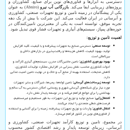
دسترسی به ابزارها و فناوری‌های نوین برای صنایع، کشاورزان و
پروژه‌های زیربنایی ایفا می‌کند.
بازرگانی آب نیرو
(Abniro)
به عنوان
یکی از پیشگامان در زمینه تامین و توزیع تجهیزات صنعتی، کشاورزی
و آبرسانی در ایران فعالیت می‌کند. این شرکت با بیش از یک دهه
تجربه موفق، توانسته است به یکی از معتبرترین تامین‌کنندگان در
حوزه‌های پمپاژ، سیستم‌های آبیاری و تجهیزات فشار قوی تبدیل شود.
اهمیت تامین و توزیع
:
توسعه صنعتی
:
دسترسی صنایع به تجهیزات پیشرفته و با کیفیت، کلید افزایش
تولید، بهبود کیفیت، کاهش هزینه‌ها و رقابت‌پذیری در بازارهای داخلی و
بین‌المللی است.
بهبود بهره‌وری کشاورزی
:
تامین ماشین‌آلات مدرن، سیستم‌های آبیاری کارآمد و
ادوات کشاورزی مناسب، نقش بسزایی در افزایش عملکرد تولیدات کشاورزی،
کاهش ضایعات، استفاده بهینه از منابع آب و خاک و در نهایت تامین امنیت غذایی
دارد.
توسعه زیرساخت‌های آبرسانی
:
تامین لوله‌ها، پمپ‌ها، شیرآلات و سایر تجهیزات
مورد نیاز برای شبکه‌های آبرسانی شهری و روستایی، امکان دسترسی به آب سالم و
بهداشتی را برای جوامع فراهم می‌کند و در توسعه پایدار نقش دارد.
اشتغال‌زایی
:
صنایع تولید و توزیع این تجهیزات، به طور مستقیم و غیرمستقیم،
فرصت‌های شغلی متعددی را ایجاد می‌کنند.
انتقال فناوری
:
واردات و توزیع تجهیزات پیشرفته، زمینه را برای آشنایی و استفاده
از فناوری‌های نوین در کشور فراهم می‌سازد.
در مجموع، تامین و توزیع کارآمد تجهیزات صنعتی، کشاورزی و
آبرسانی، زیربنای توسعه پایدار و رشد اقتصادی کشور محسوب