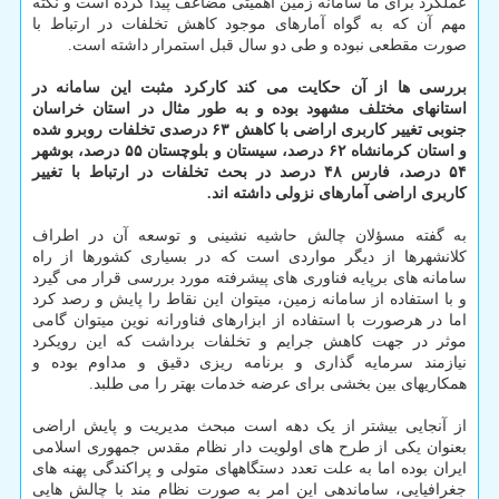
عملکرد برای ما سامانه زمین اهمیتی مضاعف پیدا کرده است و نکته
مهم آن که به گواه آمارهای موجود کاهش تخلفات در ارتباط با
صورت مقطعی نبوده و طی دو سال قبل استمرار داشته است.
بررسی ها از آن حکایت می کند کارکرد مثبت این سامانه در
استانهای مختلف مشهود بوده و به طور مثال در استان خراسان
جنوبی تغییر کاربری اراضی با کاهش ۶۳ درصدی تخلفات روبرو شده
و استان کرمانشاه ۶۲ درصد، سیستان و بلوچستان ۵۵ درصد، بوشهر
۵۴ درصد، فارس ۴۸ درصد در بحث تخلفات در ارتباط با تغییر
کاربری اراضی آمارهای نزولی داشته اند.
به گفته مسؤلان چالش حاشیه نشینی و توسعه آن در اطراف
کلانشهرها از دیگر مواردی است که در بسیاری کشورها از راه
سامانه های برپایه فناوری های پیشرفته مورد بررسی قرار می گیرد
و با استفاده از سامانه زمین، میتوان این نقاط را پایش و رصد کرد
اما در هرصورت با استفاده از ابزارهای فناورانه نوین میتوان گامی
موثر در جهت کاهش جرایم و تخلفات برداشت که این رویکرد
نیازمند سرمایه گذاری و برنامه ریزی دقیق و مداوم بوده و
همکاریهای بین بخشی برای عرضه خدمات بهتر را می طلبد.
از آنجایی بیشتر از یک دهه است مبحث مدیریت و پایش اراضی
بعنوان یکی از طرح های اولویت دار نظام مقدس جمهوری اسلامی
ایران بوده اما به علت تعدد دستگاههای متولی و پراکندگی پهنه های
جغرافیایی، ساماندهی این امر به صورت نظام مند با چالش هایی