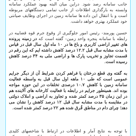
جانب سامانه رصد شود. دراین میان البته بهبود عملکرد سامانه
وابسته به بارگذاری اطلاعات از جانب تمامی دستگاههای مربوطه
است و با انتقال این داده ها سامانه زمین در اجرای وظایف صیانتی
خود عملکرد بهتری خواهد داشت.
حسین پورمند- رئیس امور جلوگیری از وقوع جرم قوه قضاییه در
رابطه با سامانه پنجره واحد زمین- گفته است که
در زمینه پرونده
های تغییر اراضی کاربری و باغ ها در ۱۰ ماه اول سال قبل در قیاس
با مدت مشابه سال قبل ۱۲.۲ درصد کاهش داشته ایم که این رقم در
قسمت تجاوز و تخریب پارک ها و اراضی ملی به ۳۴ درصد کاهش
رسیده است.
به گفته وی قطع درختان یا فراهم کردن شرایط آن از دیگر جرایم
عمومی است که طی ۱۰ ماهه اول سال قبل به واسطه فعالیت
سامانه زمین با کاهش ۱۰.۷ درصدی تخلفات در این حوزه مواجه
بوده اند. همینطور جرایم در رابطه با فعالیت کارخانه های آلاینده هم
در این زمان ۳۵ درصد کمتر شده و تجاوز به اراضی و املاک دولتی
در مقایسه با مدت مشابه سال قبل ۱۲ درصد کاهش را نشان می
دهد؛ چرای دام در مناطق قُرق شده هم ۲۲ درصد کمتر شده است.
با توجه به نتایج آمار و اطلاعات در ارتباط با شاخصهای کلیدی