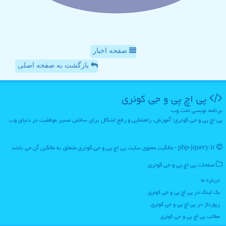
صفحه اخبار
بازگشت به صفحه اصلی
پی اچ پی و جی كوئری
برنامه نویسی تحت وب
پی اچ پی و جی کوئری؛ آموزش، راهنمایی و رفع اشکال برای ساختن مسیر موفقیت در دنیای وب
php-jquery.ir - مالکیت معنوی سایت پی اچ پی و جی كوئری متعلق به مالکین آن می باشد
صفحات پی اچ پی و جی كوئری
درباره ما
بک لینک در پی اچ پی و جی كوئری
رپورتاژ در پی اچ پی و جی كوئری
مطالب پی اچ پی و جی كوئری