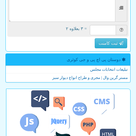
= ۳ بعلاوه ۲
ثبت کامنت
دوستان پی اچ پی و جی كوئری
تبلیغات انتخابات مجلس
مستر گرین وال | مجری و طراح انواع دیوار سبز