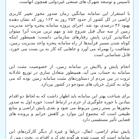
تاسیس و توسعه شهرک های صنعتی غیردولتی همچون آنهاست.
با استقرار این سامانه میانگین زمان صدور مجوز تغییر کاربری
اراضی در کل کشور از حدود ۲۵۳ روز به ۱۶۳ روز که نشان دهنده
بهبود ۳۶ درصدی بود شد. اجرای پروژه سامانه پنجره واحد مدیریت
زمین از سه سال قبل شروع شد و مهم ترین مزیت آنرا میتوان
امکانپذیر کردن پایش رفتارهای سازمانی دانست؛ همینطور اینکه
کوتاه شدن مسیر فرآیندها از راه سامانه پنجره واحد مدیریت زمین،
شفافیت را بهمراه می آورد و جاهایی که کار به بن بست می خورد،
قابل شناسایی است.
انجام پایش و پالایش در سامانه زمین، از خصوصیت مثبت این
سامانه به حساب می آید، همینطور متعادل سازی در توزیع عادلانه
ثروت در بین مردم از دستاوردهای مثبت سامانه زمین بوده که می
تواند به کنترل جریان های سودجو در کشور بپردازد.
برای شناخت بهتر این سامانه باید اظهار داشت که به لحاظ دو اقدام
بنیادین با حوزه جلوگیری از جرم در ارتباط است؛ حوزه اول به صدور
مجوزها بر بستر زمین مربوط می شود و بعدی پایش اراضی و منابع
طبیعی است که مجموع این موارد بر کاهش جرایم و پرونده های
قضایی تأثیر مستقیمی دارد.
پایش تمام اراضی، انفال، دریاها و غیره از دیگر کارکردهای این
سامانه است که سبب شده هرگونه تحرک و اقدام در بحث زمین از