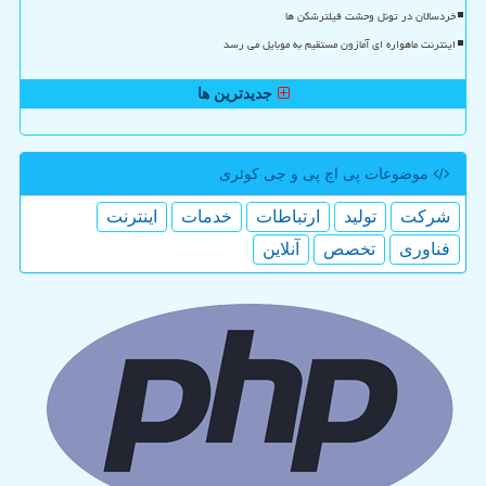
خردسالان در تونل وحشت فیلترشکن ها
اینترنت ماهواره ای آمازون مستقیم به موبایل می رسد
جدیدترین ها
موضوعات پی اچ پی و جی كوئری
شركت
تولید
ارتباطات
خدمات
اینترنت
فناوری
تخصص
آنلاین