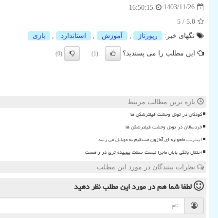
1403/11/26
16:50:15
5
/
5.0
تگهای خبر:
رپورتاژ
,
آموزش
,
استاندارد
,
بازی
این مطلب را می پسندید؟
(0)
(1)
تازه ترین مطالب مرتبط
کودکان در تونل وحشت فیلترشکن ها
خردسالان در تونل وحشت فیلترشکن ها
اینترنت ماهواره ای آمازون مستقیم به موبایل می رسد
اختلال بانکی پایان ماجرا نیست حملات پیچیده تری در راهست
نظرات بینندگان در مورد این مطلب
لطفا شما هم
در مورد این مطلب
نظر دهید