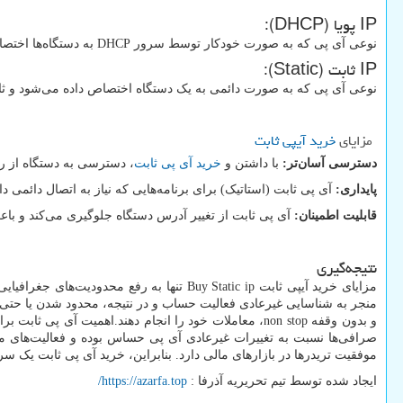
IP
پویا (
DHCP
):
نوعی آی پی که به صورت خودکار توسط سرور
DHCP
به دستگاه‌ها اختص
IP
ثابت (
Static
):
نوعی آی پی که به صورت دائمی به یک دستگاه اختصاص داده می‌شود و ثابت
مزایای
خرید آیپی ثابت
دسترسی آسان‌تر:
با داشتن و
خرید آی پی ثابت
، دسترسی به دستگاه از را
پایداری:
آی پی ثابت (استاتیک) برای برنامه‌هایی که نیاز به اتصال دائمی 
قابلیت اطمینان:
آی پی ثابت از تغییر آدرس دستگاه جلوگیری می‌کند و با
نتیجه‌گیری
مزایای خرید آیپی ثابت
Buy Static ip
تنها به رفع محدودیت‌های جغرافیایی
منجر به شناسایی غیرعادی فعالیت حساب و در نتیجه، محدود شدن یا حتی
و بدون وقفه
non stop
، معاملات خود را انجام دهند.اهمیت آی پی ثابت برا
صرافی‌ها نسبت به تغییرات غیرعادی آی پی حساس بوده و فعالیت‌های مشک
موفقیت تریدرها در بازارهای مالی دارد. بنابراین، خرید آی پی ثابت یک س
ایجاد شده توسط تیم تحریریه آذرفا :
https://azarfa.top
/