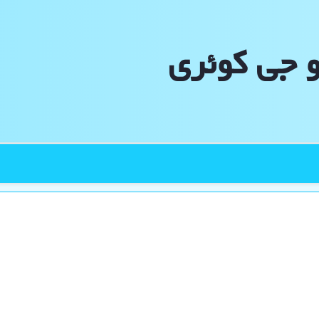
و جی كوئری