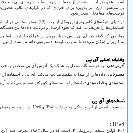
است. علاوه بر این، استفاده از خدمات بهترین سایت خرید آی پی ثابت
 ip
پی می‌شود. این امر به‌ویژه برای افرادی که در بازارهای مالی به‌صور
فرصت‌های معاملاتی منجر شود.
در دنیای شبکه‌های کامپیوتری، پروتکل اینترنت (
IP
) نقش اساسی در ارتباط د
استانداردها را تعریف می‌کند که نحوه ارسال و دریافت داده‌ها بین دستگاه
همانطور که گفته شد آی پی نقش بسیار مهمی در عملکرد اینترنت ایفا می‌کند.
به کاربران امکان می‌دهد تا به وب‌سایت‌ها دسترسی داشته باشند، ایمیل ارسا
وظایف اصلی آی پی
آدرس‌دهی:
به هر دستگاه متصل به شبکه یک آدرس آی پی منحصر به فرد اخت
مسیریابی:
داده‌ها را از مبدا به مقصد هدایت می‌کند. آی پی با استفاده از
بسته‌بندی و قطعه‌بندی:
داده‌ها را به بسته‌های کوچکتر تقسیم می‌کند و آن‌
نسخه‌های آی پی
دو نسخه اصلی از این پروتکل وجود دارد:
IPv4
و
IPv6
. در ادامه به معرف
:
IPv4
IPv4
اولین نسخه از پروتکل
IP
است که در سال ۱۹۸۳ معرفی شد. این نسخه از آدرس‌های ۳۲ بیتی استفاده می‌کند که حدود ۴.۳ میلیارد آدرس منحصر به فرد را فراهم می‌کند. با افزایش تعداد دستگاه‌های متصل به اینترنت،