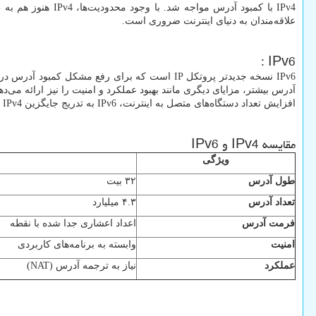
IPv4
با کمبود آدرس مواجه شد. با وجود محدودیت‌ها،
IPv4
هنوز هم به 
علاقه‌مندان به دنیای اینترنت ضروری است.
:
IPv6
IPv6
نسخه جدیدتر پروتکل
IP
است که برای رفع مشکل کمبود آدرس در
آدرس بیشتر، مزایای دیگری مانند بهبود عملکرد و امنیت را نیز ارائه می‌
افزایش تعداد دستگاه‌های متصل به اینترنت،
IPv6
به تدریج جایگزین
IPv4
خ
مقایسه
IPv4
و
IPv6
ویژگی
طول آدرس
۳۲ بیت
تعداد آدرس
۴.۳ میلیارد
فرمت آدرس
اعداد اعشاری جدا شده با نقطه
امنیت
وابسته به برنامه‌های کاربردی
عملکرد
نیاز به ترجمه آدرس (
NAT
)