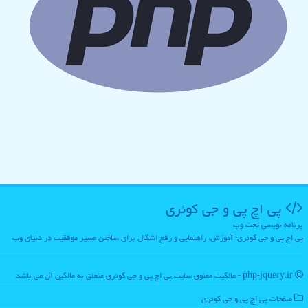
پی اچ پی و جی كوئری
برنامه نویسی تحت وب
پی اچ پی و جی کوئری؛ آموزش، راهنمایی و رفع اشکال برای ساختن مسیر موفقیت در دنیای وب
php-jquery.ir - مالکیت معنوی سایت پی اچ پی و جی كوئری متعلق به مالکین آن می باشد
صفحات پی اچ پی و جی كوئری