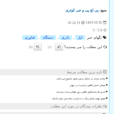
منبع:
پی اچ پی و جی كوئری
1403/10/30
10:24:19
5
/
5.0
تگهای خبر:
اپل
,
باتری
,
دستگاه
,
فناوری
این مطلب را می پسندید؟
(0)
(1)
تازه ترین مطالب مرتبط
ساخت وساز در جنگل بدون مجوز ممنوع می باشد
عوامل اصلی قطعی اینترنت در جهان
باتری ها پاسخگوی قطعی برق طولانی مدت نیستند
جلوی بهمن فیلترینگ را با چسب زخم نمی توان گرفت
نظرات بینندگان در مورد این مطلب