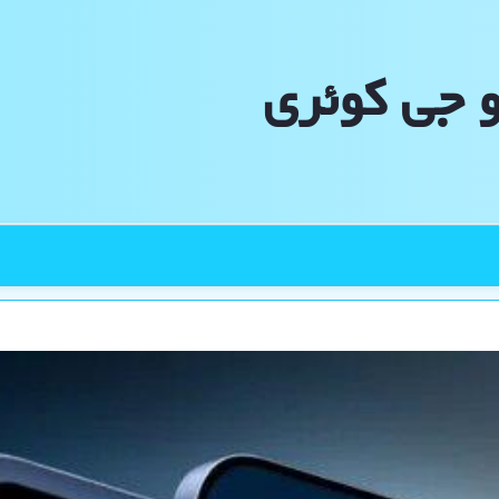
و جی كوئری