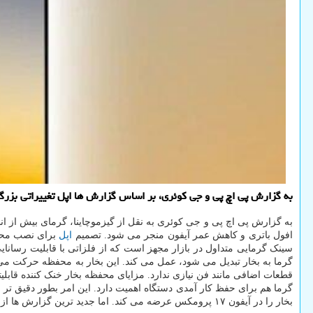
به گزارش پی اچ پی و جی کوئری، بر اساس گزارش ها اپل تغییراتی بزرگ در استراتژی مدیریت گرمایی سری آیفون ۱۷ انجام می دهد 
به گزارش پی اچ پی و جی کوئری به نقل از گیزموچاینا، گرمای بیش از ا
افول باتری و کاهش عمر آیفون منجر می شود. تصمیم
اپل
برای نصب محفظ
سینک گرمایی متداول در بازار مجهز است که از فلزاتی با قابلیت رسانایی
گرما به بخار تبدیل می شود، عمل می کند. این بخار به محفظه حرکت می کند
قطعات اضافی مانند فن نیازی ندارد. مزایای محفظه بخار خنک کننده قابل
گرما هم برای حفظ کار آمدی دستگاه اهمیت دارد. این امر بطور دقیق تر سبب می شود سرعت تراش
بخار را در آیفون ۱۷ پرومکس عرضه می کند. اما جدید ترین گزارش ها از آن حکایت می کند که کل سری آیفون ۱۷ مجهز به این فناوری می شوند.