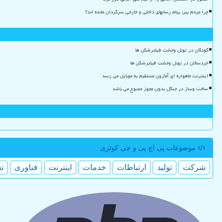
چرا مردم بین پیام رسانهای داخلی و خارجی سرگردان مانده اند؟
کودکان در تونل وحشت فیلترشکن ها
خردسالان در تونل وحشت فیلترشکن ها
اینترنت ماهواره ای آمازون مستقیم به موبایل می رسد
ساخت وساز در جنگل بدون مجوز ممنوع می باشد
موضوعات پی اچ پی و جی كوئری
شركت
تولید
ارتباطات
خدمات
اینترنت
فناوری
ت