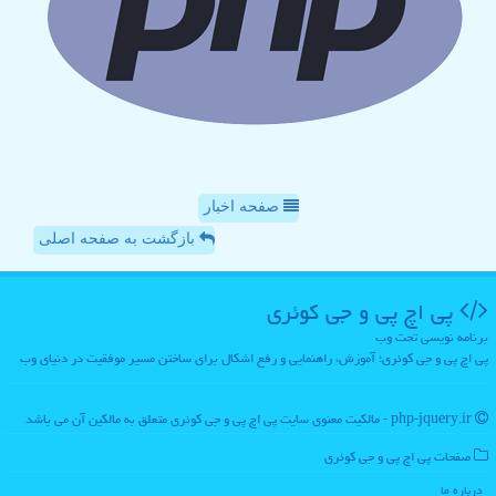
صفحه اخبار
بازگشت به صفحه اصلی
پی اچ پی و جی كوئری
برنامه نویسی تحت وب
پی اچ پی و جی کوئری؛ آموزش، راهنمایی و رفع اشکال برای ساختن مسیر موفقیت در دنیای وب
php-jquery.ir - مالکیت معنوی سایت پی اچ پی و جی كوئری متعلق به مالکین آن می باشد
صفحات پی اچ پی و جی كوئری
درباره ما