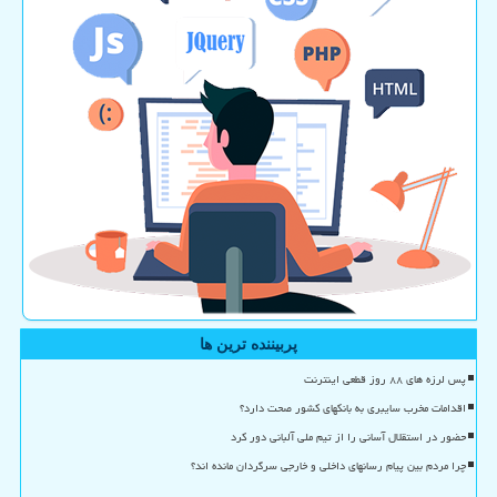
پربیننده ترین ها
پس لرزه های ۸۸ روز قطعی اینترنت
اقدامات مخرب سایبری به بانکهای کشور صحت دارد؟
حضور در استقلال آسانی را از تیم ملی آلبانی دور کرد
چرا مردم بین پیام رسانهای داخلی و خارجی سرگردان مانده اند؟