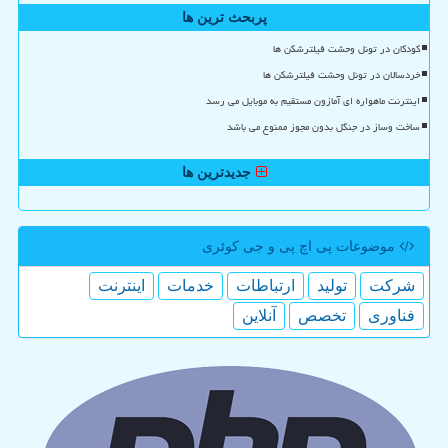
پربحث ترین ها
کودکان در تونل وحشت فیلترشکن ها
خردسالان در تونل وحشت فیلترشکن ها
اینترنت ماهواره ای آمازون مستقیم به موبایل می رسد
ساخت وساز در جنگل بدون مجوز ممنوع می باشد
جدیدترین ها
موضوعات پی اچ پی و جی كوئری
شركت
تولید
ارتباطات
خدمات
اینترنت
فناوری
تخصص
آنلاین