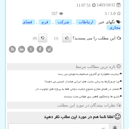
1403/10/15
11:07:51
557
5
/
5.0
تگهای خبر:
ارتباطات
,
شركت
,
فرم
,
فضای
مجازی
این مطلب را می پسندید؟
(0)
(1)
X
تازه ترین مطالب مرتبط
اینترنت ماهواره ای آمازون مستقیم به موبایل می رسد
چرا مرورگرها به برخی سایت های ایرانی هشدار امنیتی می دهند؟
انحصار در فضای مجازی ممنوع حمایت دولتی فقط به پروژه های اولویت دار
باتری ها پاسخگوی قطعی برق طولانی مدت نیستند
نظرات بینندگان در مورد این مطلب
لطفا شما هم
در مورد این مطلب
نظر دهید