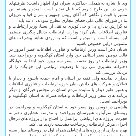
وی با اشاره به همدلی حداکثری سران قوا، اظهار داشت: ظرفیتهای
خوبی در این طرح داریم که قابل تقدیر است. امیدوار هستم این
مسیر با قوت و نگاهی که آقای رییس جمهور و سران قوا و عزیزان
ما در شورای عالی ملی فضای مجازی مطرح نمودند، ادامه یابد.
به گزارش پی اچ پی و جی کوئری به نقل از ایسنا، وزیر ارتباطات و
فناوری اطلاعات بیان کرد: وزارت ارتباطات بدنبال پیگیری مستمر
این مساله است و امیدوار است که به زودی شاهد پیشرفت های
ملموس دراین خصوص باشیم.
شایان ذکر است وزیر ارتباطات و فناوری اطلاعات عصر امروز در
قالب دومین سفر استانی خود وارد استان کهگیلویه و بویراحمد شد.
وزیر ارتباطات در روز نخست سفر سه روزه خود ابتدا به خوابگاه
دخترانه عشایری می رود تا وضعیت ارتباطی این خوابگاه را از
نزدیک بررسی کند.
دیدار با نماینده ولی فقیه در استان و امام جمعه یاسوج و دیدار با
فعالان و شرکت های دانش بنیان حوزه ارتباطات و فناوری اطلاعات
و همین طور دیدار با نماینده مردم استان در مجلس خبرگان از دیگر
برنامه های سفر وزیر ارتباطات و هیات همراه به استان کهگیلویه و
بویراحمد است.
هاشمی در دومین روز سفر خود به استان کهگیلویه و بویراحمد، در
روستای سرآبتاوه شهرستان بویراحمد و مدرسه عشایری دخترانه
هجرت، پروژه های ارتباطی ایرانسل را افتتاح و از پروژه های درحال
اجرای مرکز ارتباطات زیرساخت دهدشت بازدید می کند.
بهره برداری از پروژه های ارتباطی همراه اول در روستای چهار بیشه
سفلی، بازدید از مرکز نوآوری و رشد گچساران و دیدار صمیمی با