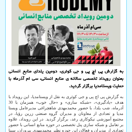
به گزارش پی اچ پی و جی کوئری، دومین یلدای منابع انسانی
بعنوان رویداد تخصصی سالانه ی منابع انسانی، سی ام آذرماه با
حمایت ویستامدیا برگزار گردید.
به گزارش پی اچ پی و جی کوئری به نقل از ویستامدیا، این رویداد با
هدف «یادگیری»، «شبکه سازی» و «حال خوب» همزمان با 30
آذرماه، شب یلدا، با حضور محمدمهدی شاهچراغی مدیرعامل ویستا
مدیا و تعدادی از معاونان و مدیران گروه صنعتی زرین رؤیا، در
مجتمع آموزشی نیکوکاری رعد، برگزار گردید. در این رویداد، علاوه
بر تعامل و شبکه سازی پنل تخصصی در حوزه منابع انسانی با حضور
تعدادی از مدیران و فعالان این حوزه نظیر محمدمهدی پیروزان، سینا