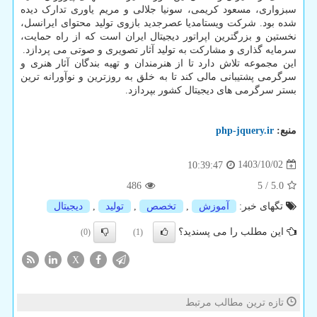
سبزواری، مسعود کریمی، سونیا جلالی و مریم یاوری تدارک دیده
شده بود. شرکت ویستامدیا عصرجدید بازوی تولید محتوای ایرانسل،
نخستین و بزرگترین اپراتور دیجیتال ایران است که از راه حمایت،
سرمایه گذاری و مشارکت به تولید آثار تصویری و صوتی می پردازد.
این مجموعه تلاش دارد تا از هنرمندان و تهیه بندگان آثار هنری و
سرگرمی پشتیبانی مالی کند تا به خلق به روزترین و نوآورانه ترین
بستر سرگرمی های دیجیتال کشور بپردازد.
منبع:
php-jquery.ir
1403/10/02
10:39:47
486
5
/
5.0
تگهای خبر:
آموزش
,
تخصص
,
تولید
,
دیجیتال
این مطلب را می پسندید؟
(0)
(1)
X
تازه ترین مطالب مرتبط