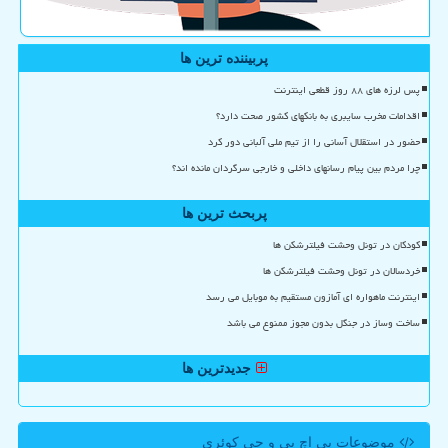
پربیننده ترین ها
پس لرزه های ۸۸ روز قطعی اینترنت
اقدامات مخرب سایبری به بانکهای کشور صحت دارد؟
حضور در استقلال آسانی را از تیم ملی آلبانی دور کرد
چرا مردم بین پیام رسانهای داخلی و خارجی سرگردان مانده اند؟
پربحث ترین ها
کودکان در تونل وحشت فیلترشکن ها
خردسالان در تونل وحشت فیلترشکن ها
اینترنت ماهواره ای آمازون مستقیم به موبایل می رسد
ساخت وساز در جنگل بدون مجوز ممنوع می باشد
جدیدترین ها
موضوعات پی اچ پی و جی كوئری