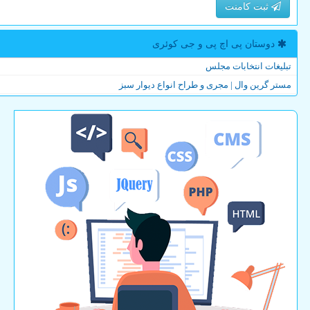
ثبت کامنت
دوستان پی اچ پی و جی كوئری
تبلیغات انتخابات مجلس
مستر گرین وال | مجری و طراح انواع دیوار سبز