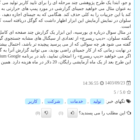
و جو، ابتدا یک طرح پژوهشی چند مرحله ای را برای تایید کاربر تولید می ک
به عنوان مثال می خواهید جمینای گزارشی در مورد پمپ های حرارتی به شم
کند یا این جزییات را به کلی حذف کند. هنگامی که به جیمنای اجازه دهی
سلوان در نمایش آزمایش این ابزار اظهار داشت که گوگل دریافته است که 
است.
در مثال سوال درباره ی بورسیه، این ابزار یک گزارش چند صفحه ای کامل با ن
بگفته سلوان، «دیپ ریسرچ» از تعدادی از سیگنال های مشابه جستجوی گوگل
گفته می شود هر چه سوالی که از می پرسید پیچیده تر باشد، احتمال بیشتری
در نهایت زمانی که از کار جمینای راضی بودید، می توانید گزارش آنرا به گوگل داکز(Google Docs)
اگر می خواهید «دیپ ریسرچ» را امتحان نمایید، باید در برنامه One AI Premium Google ثبت نام نمایید که شامل دسترسی به Gemini Advanced می شود.
این طرح بعد از یک ماه آزمایشی رایگان، 20 دلار در ماه هزینه دارد. همین طور هم اکنون فقط به زبان انگلیسی موجود است.
1403/09/23
14:36:55
5
/
5.0
تگهای خبر:
تولید
,
خدمات
,
شركت
,
كاربر
این مطلب را می پسندید؟
(0)
(1)