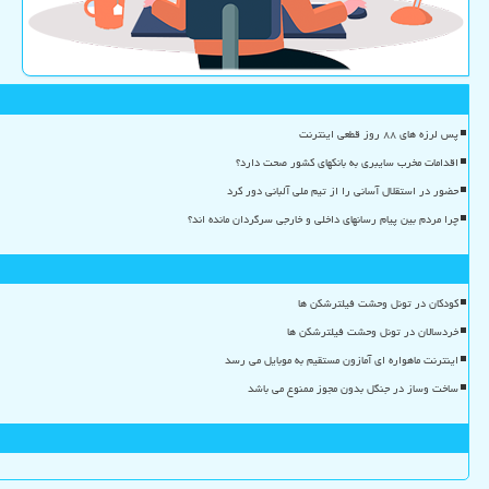
پس لرزه های ۸۸ روز قطعی اینترنت
اقدامات مخرب سایبری به بانکهای کشور صحت دارد؟
حضور در استقلال آسانی را از تیم ملی آلبانی دور کرد
چرا مردم بین پیام رسانهای داخلی و خارجی سرگردان مانده اند؟
کودکان در تونل وحشت فیلترشکن ها
خردسالان در تونل وحشت فیلترشکن ها
اینترنت ماهواره ای آمازون مستقیم به موبایل می رسد
ساخت وساز در جنگل بدون مجوز ممنوع می باشد