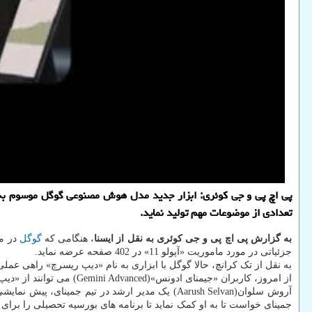
تعدادی از موضوعات مهم تولید نماید.
به گزارش پی اچ پی و جی کوئری به نقل از ایسنا
، هنگامی که
گوگل
جزئیاتی در مورد ماموریت «آپولو 11» در 402 صفحه عرضه نماید.
به نقل از تک کرانچ، حالا گوگل با ابزاری به نام «دیپ ریسرچ» راهی عملی ب
از امروز، کاربران «جیمنای ادونس»(Gemini Advanced) می توانند از «دیپ ریسرچ» برای ایجاد گزارش های جامع در مورد موضوعات پیچیده بهره گیرند.
آروش سلوان(Aarush Selvan) یک مدیر ارشد در تیم 
جمینای خواست تا به او کمک نماید تا برنامه های بورسیه تحصیلی را برای