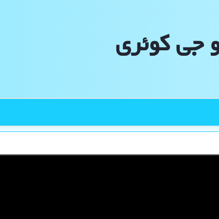
و جی كوئری