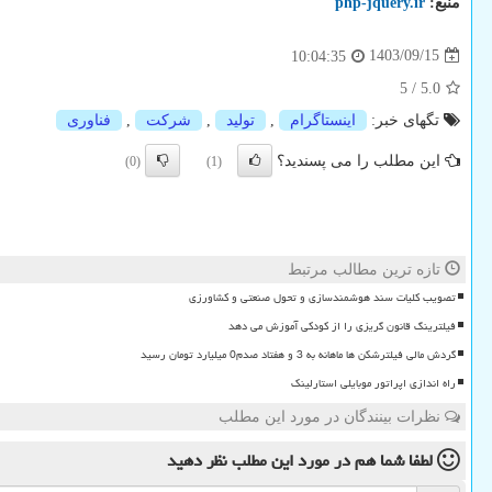
منبع:
php-jquery.ir
1403/09/15
10:04:35
5
/
5.0
تگهای خبر:
اینستاگرام
,
تولید
,
شركت
,
فناوری
این مطلب را می پسندید؟
(0)
(1)
تازه ترین مطالب مرتبط
تصویب کلیات سند هوشمندسازی و تحول صنعتی و کشاورزی
فیلترینگ قانون گریزی را از کودکی آموزش می دهد
گردش مالی فیلترشکن ها ماهانه به 3 و هفتاد صدم0 میلیارد تومان رسید
راه اندازی اپراتور موبایلی استارلینک
نظرات بینندگان در مورد این مطلب
لطفا شما هم
در مورد این مطلب
نظر دهید