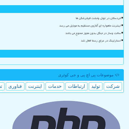
خردسالان در تونل وحشت فیلترشکن ها
اینترنت ماهواره ای آمازون مستقیم به موبایل می رسد
ساخت وساز در جنگل بدون مجوز ممنوع می باشد
استارلینک در عراق رسما فعال شد
موضوعات پی اچ پی و جی كوئری
شركت
تولید
ارتباطات
خدمات
اینترنت
فناوری
ت