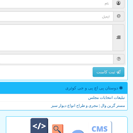
ثبت کامنت
دوستان پی اچ پی و جی كوئری
تبلیغات انتخابات مجلس
مستر گرین وال | مجری و طراح انواع دیوار سبز