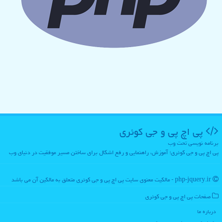
پی اچ پی و جی كوئری
برنامه نویسی تحت وب
پی اچ پی و جی کوئری؛ آموزش، راهنمایی و رفع اشکال برای ساختن مسیر موفقیت در دنیای وب
php-jquery.ir - مالکیت معنوی سایت پی اچ پی و جی كوئری متعلق به مالکین آن می باشد
صفحات پی اچ پی و جی كوئری
درباره ما