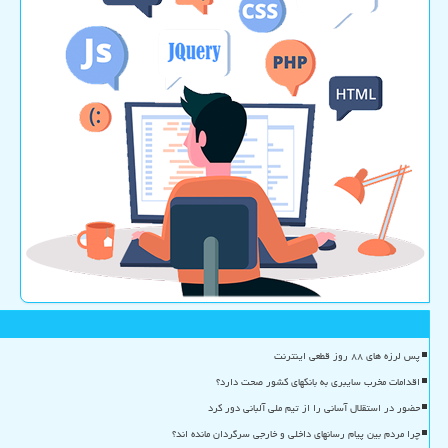
پس لرزه های ۸۸ روز قطعی اینترنت
اقدامات مخرب سایبری به بانکهای کشور صحت دارد؟
حضور در استقلال آسانی را از تیم ملی آلبانی دور کرد
چرا مردم بین پیام رسانهای داخلی و خارجی سرگردان مانده اند؟