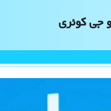
و جی كوئری