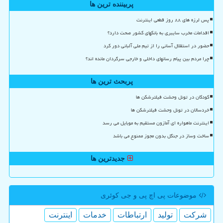
پربیننده ترین ها
پس لرزه های ۸۸ روز قطعی اینترنت
اقدامات مخرب سایبری به بانکهای کشور صحت دارد؟
حضور در استقلال آسانی را از تیم ملی آلبانی دور کرد
چرا مردم بین پیام رسانهای داخلی و خارجی سرگردان مانده اند؟
پربحث ترین ها
کودکان در تونل وحشت فیلترشکن ها
خردسالان در تونل وحشت فیلترشکن ها
اینترنت ماهواره ای آمازون مستقیم به موبایل می رسد
ساخت وساز در جنگل بدون مجوز ممنوع می باشد
جدیدترین ها
موضوعات پی اچ پی و جی كوئری
شركت
تولید
ارتباطات
خدمات
اینترنت