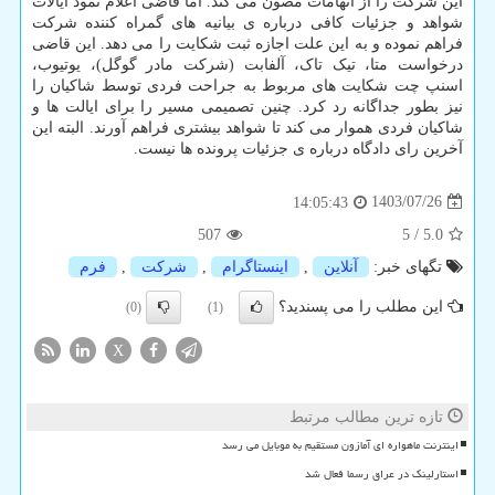
این شرکت را از اتهامات مصون می کند. اما قاضی اعلام نمود ایالات
شواهد و جزئیات کافی درباره ی بیانیه های گمراه کننده شرکت
فراهم نموده و به این علت اجازه ثبت شکایت را می دهد. این قاضی
درخواست متا، تیک تاک، آلفابت (شرکت مادر گوگل)، یوتیوب،
اسنپ چت شکایت های مربوط به جراحت فردی توسط شاکیان را
نیز بطور جداگانه رد کرد. چنین تصمیمی مسیر را برای ایالت ها و
شاکیان فردی هموار می کند تا شواهد بیشتری فراهم آورند. البته این
آخرین رای دادگاه درباره ی جزئیات پرونده ها نیست.
1403/07/26
14:05:43
507
5
/
5.0
تگهای خبر:
آنلاین
,
اینستاگرام
,
شركت
,
فرم
این مطلب را می پسندید؟
(0)
(1)
X
تازه ترین مطالب مرتبط
اینترنت ماهواره ای آمازون مستقیم به موبایل می رسد
استارلینک در عراق رسما فعال شد