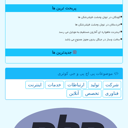
پربحث ترین ها
کودکان در تونل وحشت فیلترشکن ها
خردسالان در تونل وحشت فیلترشکن ها
اینترنت ماهواره ای آمازون مستقیم به موبایل می رسد
ساخت وساز در جنگل بدون مجوز ممنوع می باشد
جدیدترین ها
موضوعات پی اچ پی و جی كوئری
شركت
تولید
ارتباطات
خدمات
اینترنت
فناوری
تخصص
آنلاین