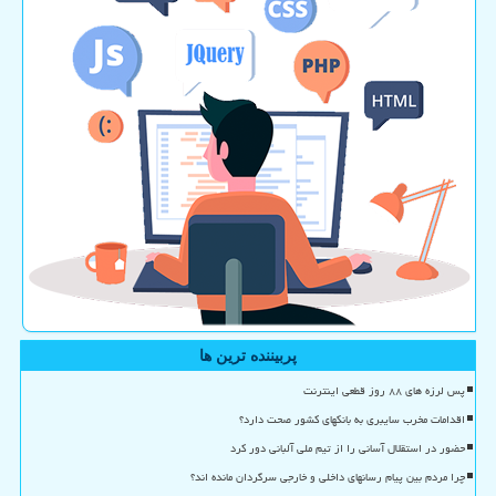
پربیننده ترین ها
پس لرزه های ۸۸ روز قطعی اینترنت
اقدامات مخرب سایبری به بانکهای کشور صحت دارد؟
حضور در استقلال آسانی را از تیم ملی آلبانی دور کرد
چرا مردم بین پیام رسانهای داخلی و خارجی سرگردان مانده اند؟