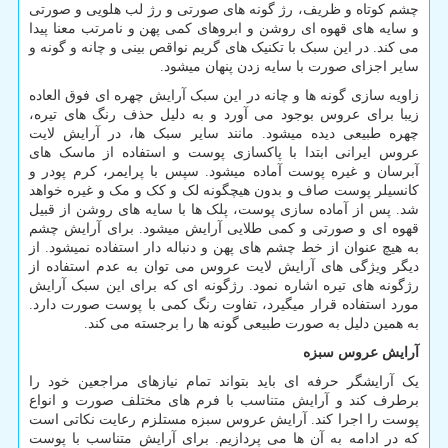
چشم کوتاه و ظریف، رژ گونه های صورتی و رژ لب هلویی و صورتی
و سایه های قهوه ای روشن و ابروهای کمی پهن و نامرتب معنا پیدا
می کند. در این سبک با تکنیک های گریم نواقص بینی و چانه و گونه و
سایر اجزای صورت با سایه زدن پنهان میشود.
زاویه سازی گونه ها و چانه در این سبک آرایش چهره ای فوق العاده
زیبا برای عروس بوجود می آورد و به دلیل حذف رنگ های تیره،
چهره طبیعی دیده میشود. مانند سایر سبک ها، در آرایش لایت
عروس ایرانی ابتدا با پاکسازی پوست و استفاده از ماسک های
آبرسان و غیره پوست آماده میشود. سپس با پرایمر، کرم پودر و
کانسیلر پوست صاف و بدون هیچگونه لک و کک و مک و غیره خواهد
شد. پس از آماده سازی پوست، پلک ها با سایه های روشن از قبیل
قهوه ای و صورتی و کمی طلایی آرایش میشود. برای آرایش چشم
به هیچ عنوان از خط چشم های پهن و دنباله دار استفاده نمیشود. از
دیگر ویژگی های آرایش لایت عروس می توان به عدم استفاده از
رژگونه های تیره اشاره نمود. رژگونه ای که برای این سبک آرایش
مورد استفاده قرار میگیرد، تفاوت رنگ کمی با پوست صورت دارد.
به همین دلیل به صورت طبیعی گونه ها را برجسته می کند.
آرایش عروس سبزه
یک آرایشگر حرفه ای باید بتواند تمام نیازهای مراجعین خود را
برطرف کند و آرایش متناسب با فرم های مختلف صورت و انواع
پوست را اجرا کند. آرایش عروس سبزه مستلزم رعایت نکاتی است
که در ادامه به آن ها می پردازیم. برای آرایش متناسب با پوست