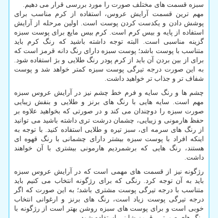
سبزه قسمت های مختلف صورت را مورد بررسی قرار می دهیم.
مهم ترین قسمت آرایش عروس، استفاده از کرم مناسب برای
پوشش دادن و یکدست کردن پوست است. اولین مرحله از آرایش
استفاده از پایه و بیس کرم است. کرم بیس مایع برای پوست سبزه
گزینه مناسبی است. البته توجه داشته باشید که رنگ کرم باید
متناسب با پوست باشد؛ پوست سبزه دارای رنگ دانه قرمز است که
برای از بین بردن آن باید از کرم پودر رنگ طلایی و بژ استفاده شود.
به این صورت درجه تیرگی پوست سبزه کمتر خواهد شد و پوست
شفاف تر و جذاب تر خواهید داشت.
چشم ها و رنگ سایه و فرم خط چشم نیز در آرایش عروس سبزه
مهم است. سایه هایی با رنگ های برنز و طلایی و بنفش زیبایی
صورت سبزه را دوچندان می کند و در صورتی که بخواهید علاوه بر
حفظ هارمونی و زیبایی، چشمان درشت تری داشته باشید می توانید
از رنگ های سرمه ای، سبز تیره و طلایی استفاده کنید. با توجه به
اینکه افراد با پوست سبزه بیشتر دارای چشمانی با رنگ قهوه ای
هستند، رنگ هایی که برشمردیم هارمونی بیشتری با آن خواهند
داشت.
رژگونه نیز از قسمت های مهمی است که در آرایش عروس سبزه
باید به آن توجه کرد. رنگی که برای رژگونه انتخاب می کنیم باید
متناسب با درجه تیرگی پوست مشتری باشد؛ به این صورت که اگر
درجه تیرگی پوست زیاد است، رنگ های برنز و ارغوانی انتخاب
خوبی است و برای پوست های سبزه روشن بهتر است از رژگونه با
رنگ های صورتی، قرمز شاینی استفاده شود.