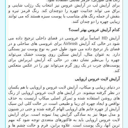
برای آرایش لب در آرایش عروس نیز انتخاب یک رژلب شاینی و
براق می تواند جذابیت چهره را دوچندان کند. رنگ قرمز تیره و
بنفش از جمله رنگ های متناسب با پوست سبزه هستند که می توانند
زیبایی چهره را دو چندان کنند.
کدام آرایش عروس بهتر است؟
آرایش
HD
اساساً برای عروسی در فضای داخلی ترجیح داده می
شود در حالی که آرایش
Airbrush
برای عروسی های ساحلی و در
فضای باز ترجیح داده می شود. طول عمر به نوع پوست نیز بستگی
دارد. به عنوان مثال، آرایش سنگین روی پوست خشک می‌تواند
چهره را بی‌نظیر نشان دهد، در حالی که آرایش ایربراش برای
پوست‌های چرب در یک روز گرم می‌تواند نور را در عکس منعکس
کند.
آرایش لایت عروس اروپایی
در دنیای زیبایی و میکاپ، آرایش لایت عروس و اروپایی با هم یکسان
در نظر گرفته میشوند. در آرایش های لایت عروس اروپایی از رنگ
های روشن استفاده شده و تمرکز اصلی میکاپ آرتیست به حذف
نواقص و ایجاد چهره ای زیبا و طبیعی است. در حالت کلی این سبک
آرایش از چهره خانم های اروپایی الهام گرفته شده و حتی در شنیون
و مدل موها نیز به سادگی گرایش پیدا نموده است. برای آرایش
لایت عروس اروپایی باید به فاکتورهای متعددی توجه شود که مهم
ترین آنها، رنگ پوست است. علاوه براین، فرم و حالت چشم ها و