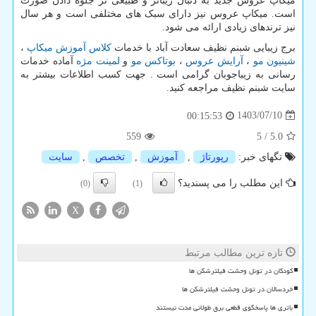
میکاپ عروس جدید به دنبال زیباتر و طبیعی تر جلوه دادن صورت
است. میکاپ عروس نیز دارای سبک های مختلفی است و هر سال
نیز ترندهای زیادی ارائه می شود.
برج زیبایی شبنم نظیف سعادت آباد با خدمات
کلاس آموزش میکاپ
،
شینیون مو
،
آرایش عروس
،
بوتاکس مو
و
لمینت مژه
آماده خدمات
رسانی به زیباجوبان گرامی است . جهت کسب اطلاعات بیشتر به
سایت شبنم نظیف مراجعه کنید.
1403/07/10
00:15:53
559
5
/
5.0
تگهای خبر:
رپورتاژ
,
آموزش
,
تخصص
,
سایت
این مطلب را می پسندید؟
(0)
(1)
X
تازه ترین مطالب مرتبط
کودکان در تونل وحشت فیلترشکن ها
خردسالان در تونل وحشت فیلترشکن ها
باتری ها پاسخگوی قطعی برق طولانی مدت نیستند