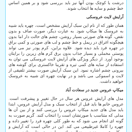
درشت یا کوچک بودن آنها نیز باید بررسی شود و بر همین اساس
خط چشم و سایه ها انتخاب شوند.
آرایش لایت عروسکی
همان طور که از نام این سبک آرایش مشخص است، چهره باید شبیه
به عروسک ها میکاپ شود. به عبارت دیگر، صورت صاف و بدون
نقض، گونه های صورتی بسیار روشن، چشم های حالت دار اما بدون
هیچگونه اغراق در ریمل و خط چشم و لب های صورتی و کمی براق
در چهره فرد باید دیده شود. علاوه براین، کرم پودر نیز می تواند
پوستی مخملی و بسیار جذاب بدون برق کرم های زیرین را برایتان
بوجود آورد. از دیگر ویژگی های آرایش لایت عروسکی می توان به
استفاده از سایه های کمی تیره و تقریبا خاکستری برای گوشه های
بیرونی چشم اشاره نمود. این سبک آرایش صورت بیشتر تلفیقی از
لایت و اسموکی می باشد و در نهایت چهره ای شبیه به عروسک
خواهید داشت.
میکاپ عروس جدید در سعادت آباد
مدل های آرایش عروس هر سال در حال تغییر و پیشرفت است.
عروس خانم ها باید قبل از انتخاب سبک و مدل آرایش عروس، ابتدا
باید مدل های جدید میکاپ عروس را بررسی کنند و از بین آن ها
مدلی که متناسب با صورتشان است را انتخاب کنند. گریم صورت به
گونه ای انجام می شود که به طور کلی چهره فرد را تغییر داده و
چهره را کاملا غیرطبیعی می کند. این در حالی است که آرایش و