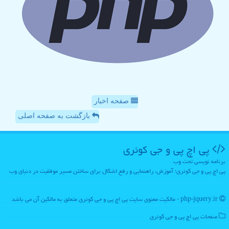
صفحه اخبار
بازگشت به صفحه اصلی
پی اچ پی و جی كوئری
برنامه نویسی تحت وب
پی اچ پی و جی کوئری؛ آموزش، راهنمایی و رفع اشکال برای ساختن مسیر موفقیت در دنیای وب
php-jquery.ir - مالکیت معنوی سایت پی اچ پی و جی كوئری متعلق به مالکین آن می باشد
صفحات پی اچ پی و جی كوئری