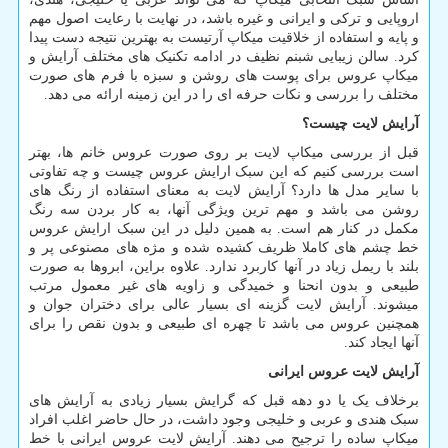
اروپایی و ترکی و ایرانی و غیره باشد، در نهایت با رعایت اصول مهم
و پایه و استفاده از خلاقیت میکاپ آرتیست به بهترین نتیجه دست پیدا
کرد. سالن زیبایی شبنم نظیف در ادامه تکنیک های مختلف آرایش و
میکاپ عروس برای پوست های روشن و سبزه با فرم های صورت
مختلف را بررسی و نکات حرفه ای را در این زمینه ارائه می دهد.
آرایش لایت چیست؟
قبل از بررسی میکاپ لایت بر روی صورت عروس خانم ها، بهتر
است بررسی کنیم که این سبک ارایش عروس چیست و چه تفاوتی
با سایر مدل ها دارد؟ آرایش لایت به معنای استفاده از رنگ های
روشن می باشد و مهم ترین ویژگی آنها، به کار بردن سه رنگ
مکمل در کنار هم است. به همین دلیل در این سبک ارایش عروس
خط چشم های کاملا ظریف کشیده شده و مژه های مصنوعی پر و
بلند با ریمل زیاد در آنها کاربرد ندارد. علاوه براین، ابروها به صورت
طبیعی و بدون انحنا و خمیدگی و زاویه های غیر معمول مرتب
میشوند. آرایش لایت گزینه ای بسیار عالی برای دختران جوان و
همچنین عروس می باشد تا چهره ای طبیعی و بدون نقص را برای
آنها ایجاد کند.
آرایش لایت عروس ایرانی
برخلاف یک یا دو دهه قبل که گرایش بسیار زیادی به آرایش های
سبک هندی و عربی و خلیجی وجود داشت، در حال حاضر اغلب افراد
میکاپ ساده را ترجیح می دهند. آرایش لایت عروس ایرانی با خط