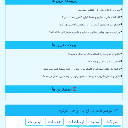
پربیننده ترین ها
پس لرزه های ۸۸ روز قطعی اینترنت
اقدامات مخرب سایبری به بانکهای کشور صحت دارد؟
حضور در استقلال آسانی را از تیم ملی آلبانی دور کرد
چرا مردم بین پیام رسانهای داخلی و خارجی سرگردان مانده اند؟
پربحث ترین ها
ماهواره های جدید استارلینک به مدار رسیدند
اینترنت در تسخیر روبات ها
دقیقا به اندازه مصرف ترافیک بین الملل از حجم بسته کسر می شود
ماجرای اعمال ضریب ۲ و هفت دهم برای اینترنت بین الملل چیست؟
جدیدترین ها
موضوعات پی اچ پی و جی كوئری
شركت
تولید
ارتباطات
خدمات
اینترنت