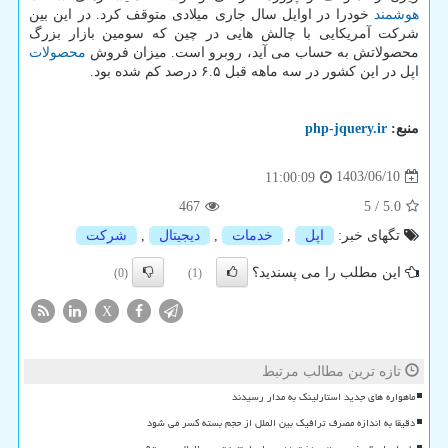
هوشمند
خودرا در اوایل سال جاری میلادی متوقف کرد. در این بین
شرکت آمریکایی با چالش هایی در چین که سومین بازار بزرگ
محصولاتش به حساب می آید، روبرو است. میزان فروش
محصولات
اپل در این کشور در سه ماهه قبل ۶.۵ درصد کم شده بود.
منبع:
php-jquery.ir
1403/06/10
11:00:09
467
5
/
5.0
تگهای خبر:
اپل
,
خدمات
,
دیجیتال
,
شركت
این مطلب را می پسندید؟
(0)
(1)
X
تازه ترین مطالب مرتبط
ماهواره های جدید استارلینک به مدار رسیدند
دقیقا به اندازه مصرف ترافیک بین الملل از حجم بسته کسر می شود