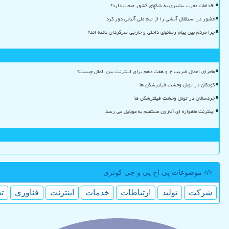
اقدامات مخرب سایبری به بانکهای کشور صحت دارد؟
حضور در استقلال آسانی را از تیم ملی آلبانی دور کرد
چرا مردم بین پیام رسانهای داخلی و خارجی سرگردان مانده اند؟
ماجرای اعمال ضریب ۲ و هفت دهم برای اینترنت بین الملل چیست؟
کودکان در تونل وحشت فیلترشکن ها
خردسالان در تونل وحشت فیلترشکن ها
اینترنت ماهواره ای آمازون مستقیم به موبایل می رسد
موضوعات پی اچ پی و جی كوئری
شركت
تولید
ارتباطات
خدمات
اینترنت
فناوری
ت