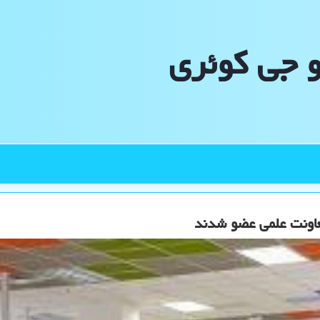
و جی كوئری