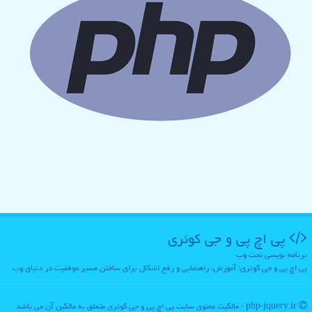
پی اچ پی و جی كوئری
برنامه نویسی تحت وب
پی اچ پی و جی کوئری؛ آموزش، راهنمایی و رفع اشکال برای ساختن مسیر موفقیت در دنیای وب
php-jquery.ir - مالکیت معنوی سایت پی اچ پی و جی كوئری متعلق به مالکین آن می باشد