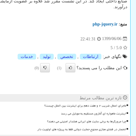
صنایع داخلی ایجاد کند. در این نشست مقرر شد علاوه بر عضویت آزمایش
درآورند.
منبع:
php-jquery.ir
1399/06/06
22:41:31
5
/
5.0
تگهای خبر:
ارتباطات
,
تخصص
,
تولید
,
خدمات
این مطلب را می پسندید؟
(0)
(1)
تازه ترین مطالب مرتبط
ماجرای اعمال ضریب ۲ و هفت دهم برای اینترنت بین الملل چیست؟
اینترنت ماهواره ای آمازون مستقیم به موبایل می رسد
چرا مرورگرها به برخی سایت های ایرانی هشدار امنیتی می دهند؟
انحصار در فضای مجازی ممنوع حمایت دولتی فقط به پروژه های اولویت دار