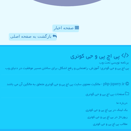
صفحه اخبار
بازگشت به صفحه اصلی
پی اچ پی و جی كوئری
برنامه نویسی تحت وب
پی اچ پی و جی کوئری؛ آموزش، راهنمایی و رفع اشکال برای ساختن مسیر موفقیت در دنیای وب
php-jquery.ir - مالکیت معنوی سایت پی اچ پی و جی كوئری متعلق به مالکین آن می باشد
صفحات پی اچ پی و جی كوئری
درباره ما
بک لینک در پی اچ پی و جی كوئری
رپورتاژ در پی اچ پی و جی كوئری
مطالب پی اچ پی و جی كوئری