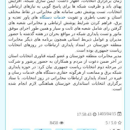
زمان برگزاری انتخابات، اظهار داشت: ایمن سازی شبکه، افزایش
پهنای باند و ظرفیت شبکه ها برای پاسخ گویی به نیازهای ارتباطی
انتخابات، تست پوشش دهی سامانه های مخابراتی در نقاط مختلف
استان و نصب باطری و تقویت
خدمات
دستگاه
های پاور تغذیه و
برق، فراهم کردن شرایط پوشش ارتباطی و مخابراتی شعبه های
گرفتن رای شامل شعبه های ثابت و سیار و همین طور اجرای موفق
مانور و تست پایداری شبکه در مواقع بحران در هفته گذشته با حضور
مدیران و عوامل ذیربط استانی همچون برنامه های دیگر مخابرات
منطقه خوزستان در امتداد پایداری ارتباطات در روزهای انتخابات
ریاست جمهوری بوده است.
مدیر مخابرات منطقه خوزستان و عضو کمیته فناوری انتخابات استان
در آخر ضمن دعوت از مردم و همکاران به حضور پرشور و شرکت
در مرحله دوم انتخابات ریاست جمهوری بیان کرد: در حوزه پایداری
شبکه برق و ممانعت از هرگونه حفاری دستگاه های خدمات رسان و
غیره در امتداد پایداری ارتباطات مخابراتی در روز انتخابات، با ستاد
برگزاری انتخابات استانداری خوزستان هماهنگی لازم انجام شده
است.
1403/04/15
17:58:43
8450
5
/
5.0