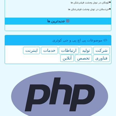
کودکان در تونل وحشت فیلترشکن ها
خردسالان در تونل وحشت فیلترشکن ها
جدیدترین ها
موضوعات پی اچ پی و جی كوئری
شركت
تولید
ارتباطات
خدمات
اینترنت
فناوری
تخصص
آنلاین