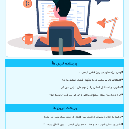
پربیننده ترین ها
پس لرزه های ۸۸ روز قطعی اینترنت
اقدامات مخرب سایبری به بانکهای کشور صحت دارد؟
حضور در استقلال آسانی را از تیم ملی آلبانی دور کرد
چرا مردم بین پیام رسانهای داخلی و خارجی سرگردان مانده اند؟
پربحث ترین ها
دقیقا به اندازه مصرف ترافیک بین الملل از حجم بسته کسر می شود
ماجرای اعمال ضریب ۲ و هفت دهم برای اینترنت بین الملل چیست؟