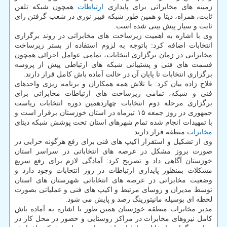
زمینه های مخابراتی برای پایداری
ارتباطات
همچون شبکه تلفن
ثابت، همراه، دیتا و همین طور شبکه فیبر نوری در شعب گرفتن رای
ثابت و سیار پیش بینی شده است.
وی با اشاره به اهمیت زیرساخت های مخابراتی در روند برگزاری
انتخابات اضافه کرد: باتوجه به لزوم استفاده از بستر زیرساخت
مخابراتی در زمان برگزاری انتخابات، تمامی عوامل اجرائی همچون
قسمت های فنی و پشتیبانی شبکه های ارتباطی پیش از پروسه
برگزاری انتخابات تا پایان آن در حالت آماده باش کامل قرار دارند.
فلاح زاده بیان کرد: با تلاش همه همکاران و برنامه ریزی واحدهای
فنی و شبکه، تمامی زیرساخت های ارتباطات مخابراتی برای
برگزاری مرحله دوم انتخابات چهاردهمین دوره انتخابات ریاست
جمهوری در روز جمعه ۱۵ تیرماه در استان خوزستان برقرار است و
با تمهیدات انجام شده تمام شهرهای استان تحت پوشش شبکه دیتای
مخابرات
منطقه قرار دارند.
وی از تشکیل و استقرار اکیپ های فنی برای رفع هرگونه خرابی در
صورت بروز مشکل در عرصه های انتخاباتی در سراسر استان
خوزستان آگاهی داد و تصریح کرد: آمادگی لازم برای رفع سریع
مشکلات بمنظور پایداری ارتباطات در روز انتخابات وجود دارد و
وضعیت مخابراتی در عرصه های انتخاباتی شهرستان های استان
توسط مدیران و روسای مرتبط و اکیپ های فنی و عملیاتی بصورت
لحظه ای بوسیله مانیتورینگ رصد و پایش می شود.
مدیر مخابرات منطقه خوزستان همین طور با اشاره به آماده باش
کامل نیروهای مخابرات در مراکز روستایی و حضور در محل کار در