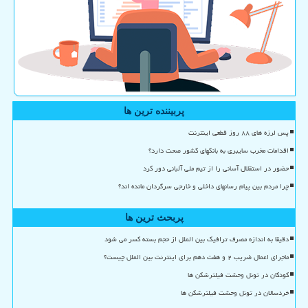
پربیننده ترین ها
پس لرزه های ۸۸ روز قطعی اینترنت
اقدامات مخرب سایبری به بانکهای کشور صحت دارد؟
حضور در استقلال آسانی را از تیم ملی آلبانی دور کرد
چرا مردم بین پیام رسانهای داخلی و خارجی سرگردان مانده اند؟
پربحث ترین ها
دقیقا به اندازه مصرف ترافیک بین الملل از حجم بسته کسر می شود
ماجرای اعمال ضریب ۲ و هفت دهم برای اینترنت بین الملل چیست؟
کودکان در تونل وحشت فیلترشکن ها
خردسالان در تونل وحشت فیلترشکن ها