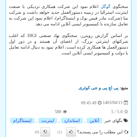
سخنگوی
گوگل
اعلام نمود این شرکت همکاری نزدیکی با صنعت
اینترنت استرالیا در زمینه دستورالعمل جدید خواهد داشت و شرکت
متا (شرکت مادر فیس بوک و اینستاگرام)، اعلام نمود این شرکت به
تعامل سازنده با کمیسیونر ایمنی آنلاین ادامه می دهد.
بر اساس گزارش رویترز، سخنگوی نهاد صنعتی DIGI که اغلب
شرکتهای اینترنتی بزرگ، از اعضای آن هستند و در دور اول
دستورالعمل ها همکاری کرده است، اعلام نمود به دنبال ادامه تعامل
با دولت و کمیسیونر ایمنی آنلاین است.
منبع:
پی اچ پی و جی كوئری
1403/04/13
09:45:49
588
5
/
5.0
تگهای خبر:
آنلاین
,
استاندارد
,
اینترنت
,
اینستاگرام
این مطلب را می پسندید؟
(0)
(1)