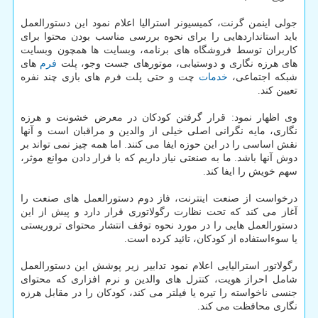
جولی اینمن گرنت، کمیسیونر استرالیا اعلام نمود این دستورالعمل
باید استانداردهایی را برای نحوه بررسی مناسب بودن محتوا برای
کاربران توسط فروشگاه های برنامه، وبسایت ها همچون وبسایت
های هرزه نگاری و دوستیابی، موتورهای جست وجو، پلت
فرم
های
شبکه اجتماعی،
خدمات
چت و حتی پلت فرم های بازی چند نفره
تعیین کند.
وی اظهار نمود: قرار گرفتن کودکان در معرض خشونت و هرزه
نگاری، مایه نگرانی اصلی خیلی از والدین و مراقبان است و آنها
نقش اساسی را در این حوزه ایفا می کنند. اما همه چیز نمی تواند بر
دوش آنها باشد. ما به صنعتی نیاز داریم که با قرار دادن موانع موثر،
سهم خویش را ایفا کند.
درخواست از صنعت اینترنت، فاز دوم دستورالعمل های صنعت را
آغاز می کند که تحت نظارت رگولاتوری قرار دارد و پیش از این
دستورالعمل هایی را در مورد نحوه توقف انتشار محتوای تروریستی
یا سوءاستفاده از کودکان، تائید کرده است.
رگولاتور استرالیایی اعلام نمود تدابیر زیر پوشش این دستورالعمل
شامل احراز هویت، کنترل های والدین و نرم افزاری که محتوای
جنسی ناخواسته را تیره یا فیلتر می کند، کودکان را در مقابل هرزه
نگاری محافظت می کند.