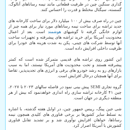
گذاری سنگین چین در ظرفیت قطعاتی مانند نیمه رساناهای آنالوگ،
گسسته، سیگنال مختلط و قدرت را احساس کنند.
چین در راه صرف بیش از ۱۰۰ میلیارد دلار برای ساخت کارخانه های
جدید تراشه برای ساخت نیمه رساناهای مورد نیاز برای همه چیز از
لوازم خانگی گرفته تا گوشیهای
هوشمند
است. بعد از اعمال
محدودیت آمریکا برای خرید تراشه های پیشرفته و تجهیزات ساخت
آنها توسط شرکت های چینی، پکن به شدت هزینه های خودرا برای
ظرفیت داخلی افزایش داده است.
این کشور روی تراشه های قدیمی متمرکز شده است که کمتر
پیشرفته هستند و تحت محدودیت های آمریکا نیستند، اما به سبب
بازارهای رو به رشد خودرو های برقی و انرژی های تجدیدپذیر، تقاضا
برای آنها همچنان درحال افزایش است.
گروه تجاری SEMI پیش بینی نمود در فاصله سالهای ۲۰۲۳ تا ۲۰۲۷،
چین ۴۱ کارخانه تراشه سازی راه اندازی خواهدنمود که بیش از هر
منطقه دیگری در جهان است.
شی جین پینگ، رییس جمهور چین، در اوایل هفته گذشته، با اشاره
به تسلط سایر کشورها بر برخی فناوری های کلیدی همچون نیمه
رساناها، خواهان افزایش نوآوری شد و بر تشدید تقابل فناوری
کشورش با آمریکا اصرار کرد.