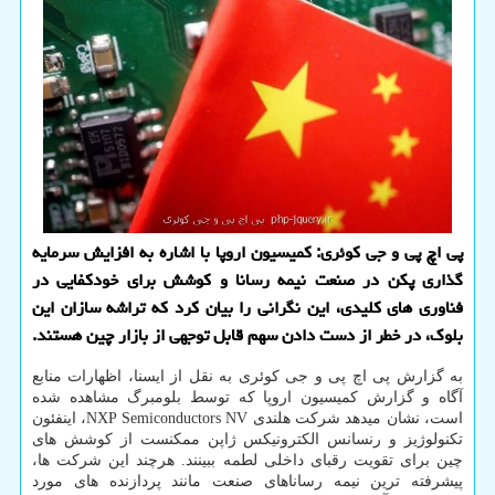
پی اچ پی و جی کوئری: کمیسیون اروپا با اشاره به افزایش سرمایه
گذاری پکن در صنعت نیمه رسانا و کوشش برای خودکفایی در
فناوری های کلیدی، این نگرانی را بیان کرد که تراشه سازان این
بلوک، در خطر از دست دادن سهم قابل توجهی از بازار چین هستند.
به گزارش پی اچ پی و جی کوئری به نقل از ایسنا، اظهارات منابع
آگاه و گزارش کمیسیون اروپا که توسط بلومبرگ مشاهده شده
است، نشان میدهد شرکت هلندی NXP Semiconductors NV، اینفئون
تکنولوژیز و رنسانس الکترونیکس ژاپن ممکنست از کوشش های
چین برای تقویت رقبای داخلی لطمه ببینند. هرچند این شرکت ها،
پیشرفته ترین نیمه رساناهای صنعت مانند پردازنده های مورد