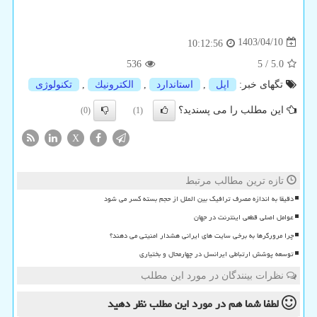
1403/04/10
10:12:56
536
5
/
5.0
تگهای خبر:
اپل
,
استاندارد
,
الكترونیك
,
تكنولوژی
این مطلب را می پسندید؟
(0)
(1)
X
تازه ترین مطالب مرتبط
دقیقا به اندازه مصرف ترافیک بین الملل از حجم بسته کسر می شود
عوامل اصلی قطعی اینترنت در جهان
چرا مرورگرها به برخی سایت های ایرانی هشدار امنیتی می دهند؟
توسعه پوشش ارتباطی ایرانسل در چهارمحال و بختیاری
نظرات بینندگان در مورد این مطلب
لطفا شما هم
در مورد این مطلب
نظر دهید