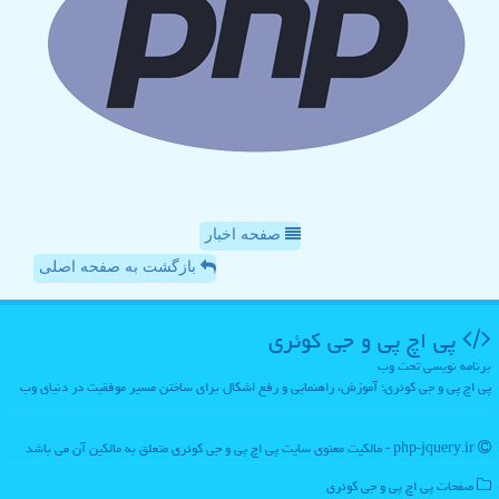
صفحه اخبار
بازگشت به صفحه اصلی
پی اچ پی و جی كوئری
برنامه نویسی تحت وب
پی اچ پی و جی کوئری؛ آموزش، راهنمایی و رفع اشکال برای ساختن مسیر موفقیت در دنیای وب
php-jquery.ir - مالکیت معنوی سایت پی اچ پی و جی كوئری متعلق به مالکین آن می باشد
صفحات پی اچ پی و جی كوئری