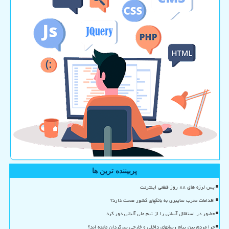
پربیننده ترین ها
پس لرزه های ۸۸ روز قطعی اینترنت
اقدامات مخرب سایبری به بانکهای کشور صحت دارد؟
حضور در استقلال آسانی را از تیم ملی آلبانی دور کرد
چرا مردم بین پیام رسانهای داخلی و خارجی سرگردان مانده اند؟