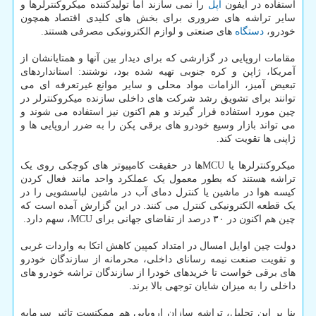
استفاده در آیفون
اپل
را نمی سازند اما تولیدکننده میکروکنترلرها و
سایر تراشه های ضروری برای بخش های کلیدی اقتصاد همچون
خودرو،
دستگاه
های صنعتی و لوازم الکترونیکی مصرفی هستند.
مقامات اروپایی در گزارشی که برای دیدار بین آنها و همتایانشان از
آمریکا، ژاپن و کره جنوبی تهیه شده بود، نوشتند: استانداردهای
تبعیض آمیز، الزامات مواد محلی و سایر موانع غیرتعرفه ای می
توانند برای تشویق رشد شرکت های داخلی سازنده میکروکنترلر در
چین مورد استفاده قرار گیرند و هم اکنون نیز استفاده می شوند و
می تواند بازار وسیع خودرو های برقی پکن را به ضرر اروپایی ها و
ژاپنی ها تقویت کند.
میکروکنترلرها یا MCUها در حقیقت کامپیوتر های کوچکی روی یک
تراشه هستند که بطور معمول یک عملکرد واحد مانند فعال کردن
کیسه هوا در ماشین یا کنترل دمای آب در ماشین لباسشویی را در
یک قطعه الکترونیکی کنترل می کنند. در این گزارش آمده است که
چین هم اکنون در ۳۰ درصد از تقاضای جهانی برای MCU، سهم دارد.
دولت چین اوایل امسال در امتداد کمپین کاهش اتکا به واردات غربی
و تقویت صنعت نیمه رسانای داخلی، محرمانه از سازندگان خودرو
های برقی خواست تا خریدهای خودرا از سازندگان تراشه خودرو های
داخلی را به میزان شایان توجهی بالا برند.
بنا بر این تحلیل، تراشه سازان اروپایی هم ممکنست تاثیر سرمایه