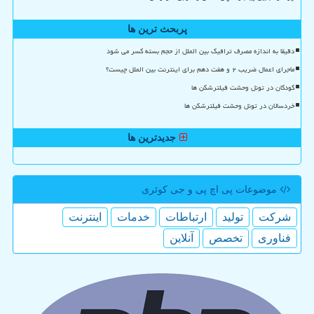
پربحث ترین ها
دقیقا به اندازه مصرف ترافیک بین الملل از حجم بسته کسر می شود
ماجرای اعمال ضریب ۲ و هفت دهم برای اینترنت بین الملل چیست؟
کودکان در تونل وحشت فیلترشکن ها
خردسالان در تونل وحشت فیلترشکن ها
جدیدترین ها
موضوعات پی اچ پی و جی كوئری
شركت
تولید
ارتباطات
خدمات
اینترنت
فناوری
تخصص
آنلاین