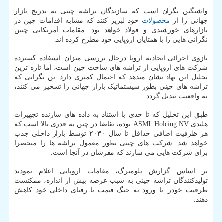
واشنگتن نگران است که سازندگان تراشه چینی به تدریج بازار
جهانی را از
محصولات
خود لبریز کنند که مشابه اقدامات چین در
بازارهای خورشیدی و فولاد خواهد بود. مقامات آمریکایی چنین
نگرانی هایی را با همتایان اروپایی خود مطرح کرده اند.
بازوی اجرائی اتحادیه اروپا درحال بررسی میزان استفاده گسترده
شرکت های اروپایی از تراشه های ساخت چین است، اما تازه ترین
تحلیل این نهاد نشان میدهد که احتمال کمتری دارد این نگرانی که
تراشه های چینی بطور سیستماتیک بازار جهانی را تسخیر می کنند،
به واقعیت تبدیل گردد.
طبق این تحلیل که تا حدی با استناد به داده های سازنده تجهیزات
هلندی ASML Holding NV بوده، تقاضا در چین به قدری بالا است که
هر ظرفیت اضافی حداقل تا سال ۲۰۳۰ توسط بازار داخلی جذب
خواهد شد. شرکت های چینی بطور معمول تراشه ها را منحصرا
برای شرکت هایی می سازند که مقرشان در آنجا است.
بر اساس گزارش بلومبرگ، مقامات اروپایی اعلام نمودند
تولیدکنندگان تراشه چینی به سبب عرضه بیش از اندازه، ممکنست
ظرفیت خودرا با ورود به جنگ قیمت با رقبای داخلی خود کاهش
دهند.