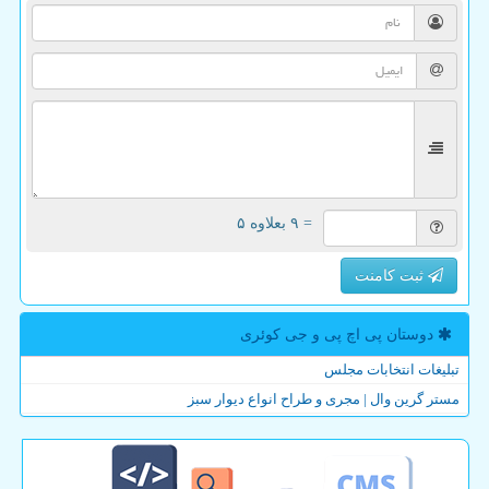
= ۹ بعلاوه ۵
ثبت کامنت
دوستان پی اچ پی و جی كوئری
تبلیغات انتخابات مجلس
مستر گرین وال | مجری و طراح انواع دیوار سبز