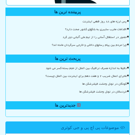
پربیننده ترین ها
پس لرزه های ۸۸ روز قطعی اینترنت
اقدامات مخرب سایبری به بانکهای کشور صحت دارد؟
حضور در استقلال آسانی را از تیم ملی آلبانی دور کرد
چرا مردم بین پیام رسانهای داخلی و خارجی سرگردان مانده اند؟
پربحث ترین ها
دقیقا به اندازه مصرف ترافیک بین الملل از حجم بسته کسر می شود
ماجرای اعمال ضریب ۲ و هفت دهم برای اینترنت بین الملل چیست؟
کودکان در تونل وحشت فیلترشکن ها
خردسالان در تونل وحشت فیلترشکن ها
جدیدترین ها
موضوعات پی اچ پی و جی كوئری