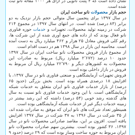
نشان داده است که ۴ پتنت نانویی در ازای هر ۱۰۰۰ مقاله نانو ثبت
شده است.
حجم بازار
محصولات
نانو ساخت ایران
در سال ۱۳۹۷ برای پنجمین سال متوالی حجم بازار نزدیک به دو
برابر (۸۳ درصد) شده است. در انتهای سال ۱۳۹۷ در مجموع ۲۱۴
شرکت در زمینه تولید محصولات، تجهیزات و
خدمات
حوزه فناوری
نانو فعال بودند که از داده های جمع آوری شده از این شرکت ها،
رقم کلی فروش معادل ۲۵ هزار و ۴۶۲ میلیارد ریال به دست آمده
است. محاسبه این بازار در سال ۱۳۹۸ هم در دست اقدام است.
از مجموع بازار فروش محصولات نانو ساخت ایران در سال ۱۳۹۷
حدود ۱۰ درصد (۲٬۶۷۲ میلیارد ریال) مربوط به صادرات این
محصولات به کشورهای دیگر و ۲۲٬۷۹۰ میلیارد ریال آن مربوط به
فروش در بازار داخلی بوده است.
فروش تجهیزات آزمایشگاهی و صنعتی فناوری نانو در سال ۱۳۹۷، با
افزایش ۱۸ درصدی همراه بوده است. بخش بزرگی (حدود ۶۵
درصد) از بازار خدمات فناوری نانو ایران متعلق به خدمات شبکه
آزمایشگاهی است. با این وجود خدمات فناوری نانو نسبت به سال
های گذشته رشد خوبی (۵۴ درصد) داشته که این رشد بیشتر در
زمینه خدمات دیگر غیر از خدمات شبکه آزمایشگاهی بوده است.
همینطور تعداد شرکت های نانو ایران که موفق به صادرات شده اند،
از ۳۵ شرکت در سال ۱۳۹۶ به ۳۷ شرکت در سال ۱۳۹۷ افزایش
یافته است. افزون بر این، مقاصد صادراتی محصولات نانو در سال
۱۳۹۷، ۳۶ کشور بوده است. بیشترین سهم صادرات محصولات نانو
ایران مربوط به حوزه ساخت وساز بوده است که ۲۹ درصد (حدود ۹