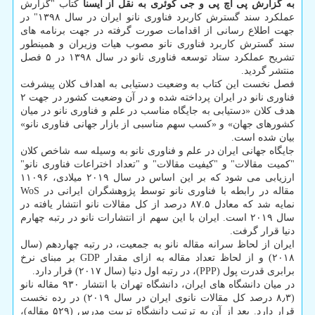
به گزارش پی اچ پی و جی کوئری به نقل از ایسنا
کتاب "گزارش
عملکرد سند گسترش کاربرد فناوری نانو ایران در سال ۱۳۹۸" در
جهت اطلاع رسانی از اقدامات صورت گرفته در جهت برنامه های
سند گسترش کاربرد فناوری نانو مصوب هیات وزیران و همینطور
تشریح عملکرد ستاد توسعه فناوری نانو در سال ۱۳۹۸ در ۵ فصل
منتشر گردید.
فصل نخست این کتاب به وضعیت دستیابی به اهداف کلان پیشرفت
فناوری نانو در ایران پرداخته شده و در آن وضعیت کشور در جهت ۲
هدف کلان «دستیابی به جایگاه مناسب در علم و فناوری نانو در میان
کشورهای جهان» و «کسب سهم مناسبی از بازار جهانی فناوری نانو»
بیان شده است.
جایگاه جهانی ایران در علم و فناوری نانو به وسیله سه شاخص کلان
"کمیت مقالات" و "کیفیت مقالات" و "تعداد اختراعات فناوری نانو"
ارزیابی می شود که بر این اساس در سال ۲۰۱۹ میلادی، ۱۱۰۹۶
مقاله در رابطه با فناوری نانو توسط پژوهشگران ایرانی در WoS
نمایه شد که معادل ۸۷.۵ درصد از کل مقالات نانو انتشار یافته در
سال ۲۰۱۹ است. ایران با این سهم از انتشارات نانو در رتبه چهارم
دنیا قرار گرفت.
ایران از لحاظ سرانه مقاله نانو به جمعیت، در رتبه چهاردهم (سال
۲۰۱۸) و از لحاظ تعداد مقاله به ازای مقدار GDP بر مبنای نرخ
برابری قدرت پول (PPP)، در رتبه اول دنیا (سال ۲۰۱۷) قرار دارد.
در میان دانشگاه های ایران، دانشگاه تهران با انتشار ۹۳۰ مقاله نانو
(۸٫۳ درصد کل مقالات نانوی ایران در سال ۲۰۱۹) در رده نخست
قرار دارد. بعد از آن به ترتیب دانشگاه تربیت مدرس (۵۲۹ مقاله)،