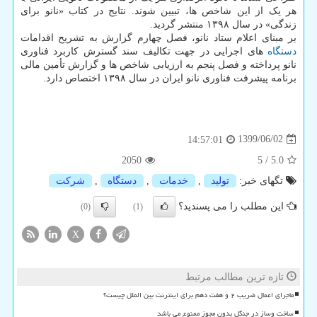
هر یک از این شاخص ها، تبیین شوند. نتایج در کتاب «نانو برای
زندگی» در سال ۱۳۹۸ منتشر گردید.
بر مبنای اعلام ستاد نانو، فصل چهارم گزارش به تشریح اقدامات
دستگاه
های اجرایی در جهت تکالیف سند گسترش کاربرد فناوری
نانو پرداخته و فصل پنجم به ارزیابی شاخص ها و گزارش تأمین مالی
برنامه پیشرفت فناوری نانو ایران در سال ۱۳۹۸ اختصاص دارد.
1399/06/02
14:57:01
2050
5
/
5.0
تگهای خبر:
تولید
,
خدمات
,
دستگاه
,
شركت
این مطلب را می پسندید؟
(0)
(1)
X
تازه ترین مطالب مرتبط
ماجرای اعمال ضریب ۲ و هفت دهم برای اینترنت بین الملل چیست؟
ساخت وساز در جنگل بدون مجوز ممنوع می باشد