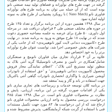
گرفته در جهت طرح های نوآورانه و فضاهای تولید نیمه صنعتی نانو
بوده است که از آن جمله می توان به برنامه طرح های نوآورانه
فناوری نانو (Nano Match ) با رویکرد پشتیبانی از طرح های به نمونه
اولیه اشاره نمود.
در سال ۱۳۹۸ هفتمین دوره از این برنامه برگزار و تعداد ۱۳۵ طرح
در حوزه های مختلف صنعتی طی ۳ فراخوان دریافت شد. در مرحله
اول داوری، ۵۰ طرح برای عرضه به جلسه مصاحبه حضوری دعوت
شدند که در نهایت ۱۸ طرح موفق به ورود به برنامه شدند. در نهایت
طرح «کامپوزیت دندانی لایت کیور نانوهیبریدی» که از جانب یکی از
شرکت های بخش خصوصی اجرا شد، توانست عنوان طرح نوآورانه
برتر را به خود اختصاص دهد.
علاوه بر آن ۳ قرارداد تجاری میان فناوران نانومچ و صنعتگران
شامل"همکاری در تأمین و مصرف نانوسیلیکا گرید آنتی بلاک به
منظور تولید مستربچ آنتی بلاک"، "اعطای نمایندگی مجاز فروش
محصول کامپوزیت دندانی نانوهیبریدی" و "حق استفاده از نانوذرات
آویشن شیرازی با واگذاری انحصاری نانوذرات گیاهی آنتی باکتریال
جهت استفاده در باند و گاز و پنبه"منعقد شد.
در برنامه کلان توسعه خدمات و زیرساخت های تجاری سازی نانو
یکی از اقدامات صورت گرفته در این برنامه، ارزیابی، پایش و
نظارت بر محصولات فناوری نانو است. در سال ۱۳۹۸ تعداد ۳۸۵
درخواست بررسی محصول به واحد ارزیابی محصولات فناوری نانو
ارجاع شد که از این درخواست ها، ۸۳ مورد جهت تکمیل مستندات
فنی با استفاده از گرنت شبکه آزمایشگاهی، پذیرش مشروط شده و