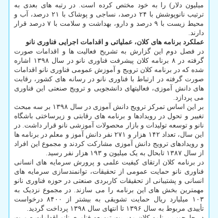
میلیون دلار) را به خود مختص کرده است. در رتبه های بعدی به
ترتیب نانوپوشش با ۲۴ درصد، نساجی و پوشاک با ۲۱ درصد، آب و
محیط زیست با ۹ درصد و دارو، بهداشت و سلامت با ۷ درصد قرار
دارند.
عملکرد برنامه های کلان، عملیاتی و اقدامات اجرایی فناوری نانو
در فصل دوم این گزارش به تشریح فعالیت ها و اقدامات صورت
گرفته در ۸ برنامه کلان پیشرفت فناوری نانو در سال ۱۳۹۸ اشاره
شده که در برنامه کلان ترویج و آموزش عمومی فناوری نانو اقدامات
صورت گرفته در ارتباط با فناوری نانو در رسانه های کشور، رقابت
های دانش آموزی، فعالیتهای دانشجویی و ترویج صنعتی این فناوری
می پردازد.
بر این اساس تمرکز ترویج دانش آموزی در سال ۱۳۹۸ بر سه مبحث
تغییر و تحول در رویدادها و برنامه های رقابتی و زیرساختی باشگاه
نانو و توسعه تولیدات و بازار محصولات آموزشی نانو قرار داشت. در
این سال، تعداد ۱۴۲ هزار و ۲۷۱ نفر دانش آموز و معلم در برنامه ها
و رویدادهای ترویج دانش آموزی مشارکت کردند و مجموع این افراد
از سال ۱۳۸۷ تابحال به یک میلیون و ۱۹۳ هزار نفر رسید.
در برنامه کلان ارتقای کیفیت علمی و پرورش سرمایه های انسانی
فناوری نانو حمایت عمومی از تحقیقات، توانمندسازی سرمایه های
انسانی و پشتیبانی از تحقیقات کاربردی صنعتی در حوزه فناوری نانو
مهمترین بخش های این برنامه را می سازند. در مجموع نزدیک به
۱۰۳ میلیارد ریال حمایت تشویقی به بیشتر از ۸۴۰۰ درخواست
تأییدی مربوط به سال ۱۳۹۶ تا انتهای سال ۱۳۹۸ پرداخت گردید.
در چارچوب برنامه کلان مدیریت توسعه فناوری نانو اقدامات صورت