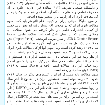
صنعتی امیرکبیر (۴۹۲ مقاله)، دانشگاه صنعتی اصفهان (۴۱۷ مقاله)
و دانشگاه صنعتی شریف (۴۱۲ مقاله) قرار دارند. علاوه بر آن
مجموعه تمامی واحدهای دانشگاه آزاد اسلامی هم حدود یک پنجم از
کل مقالات نانوی ایران پارسال را منتشر نموده است.
در مورد جایگاه جهانی ایران در کیفیت علم نانو هم باید گفت سهم
مقالات نانوی ایران که در مجلات Q۱ انتشار یافته اند بعنوان شاخصی
از کیفیت انتشارات علمی در نظر گرفته می شود. مجلات Q۱
مجلاتی هستند که بر مبنای بانک اطلاعات مجلات علمی Journal
Citation Reports یا JCR از نظر ضریب اثربخشی (Impact factor) جزو
مجلات چارک اول به حساب می آیند. گرچه تعداد این مقالات در
سال ۲۰۱۹ رشد کرده است ولی سهم آنها از کل مقالات نانوی ایران
در سال ۲۰۱۹ حدود ۲ درصد نسبت به سال قبل کاهش یافته است.
از نظر رتبه هم ایران همچنان در رتبه هشتم قرار دارد. همینطور در
شاخص h (نشان دهنده حجم مقالات پرکیفیت فرد یا کشور است)
رتبه جهانی ایران در مقالات انتشار یافته در ۵ سال منتهی به ۲۰۱۹
(h-index پنج ساله) دوازدهم است.
سهم مقالات نانو مشترک ایران با کشورهای دیگر در سال ۲۰۱۹
حدود ۲۰ درصد بوده است. همینطور ایران در مجموع تا آخر سال
۲۰۱۹، ۲۶۳ اختراع در رابطه با فناوری نانو در دفاتر ثبت پتنت آمریکا
و اروپا منتشر نموده و تعداد پتنت های نانو ایران در USPTO (اداره
ثبت اختراع و نشان تجاری آمریکا) در سال ۲۰۱۹، ۱۶ پتنت بوده
است. بر این اساس ایران در پتنت های ثبت شده در USPTO در سال
۲۰۱۹ دارای رتبه ۲۴ است. نسبت تعداد پتنت ها به تعداد مقالات نانو