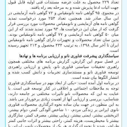
تعداد ۲۲۹ محصول به علت عرضه مستندات فنی اولیه قابل قبول
جهت اثبات ادعا پذیرش شده و به مرحله بعد راه یافتند.
در مجموع، ۹۵ گواهی نامه نانومقیاس و ۷۲ گواهی نامه آزمایشی در
این سال صادر شد. همچنین، تعداد ۲۵۴ مورد درخواست تمدید
گواهی نامه های آزمایشی و نانومقیاس محصولات مورد بررسی قرار
گرفت که از میان این درخواست ها، ۹۳ مورد تمدید شدند که از این
میان ۵۰ گواهی نامه آزمایشی و ۷۷ گواهی نامه نانومقیاس بودند.
بدین سان تعداد محصولات و تجهیزات دارای گواهی نامه نانومقیاس
ایران تا آخر سال ۱۳۹۸، به ترتیب ۴۳۴ محصول و ۲۱۳ تجهیز رسیده
است.
سیاستگذاری پیشرفت فناوری نانو و ارزیابی برنامه ها و نهادها
در فصل سوم این گزارش، گزارش برنامه های مختلفی همچون
راهبری تحقیقات سیاستی فناوری نانو، پایش و ارزیابی راهبردی
توسعه فناوری نانو و مستندسازی تجربیات و دانش کسب شده و
انتشار الگوها بیان شده است.
در برنامه اول آمده است: «یکی از ابعاد مهم در سیاستگذاری فناوری
توجه به ملاحظات اجتماعی و اخلاقی در کنار توسعه فنی است. با
عنایت به این که محصولات نانو تأثیرات مختلفی بر جامعه دارند،
شناسایی، بررسی و ارزیابی آنها از اهمیت زیادی برخوردار می باشد.
به این منظور، در جهت بیان ساده نحوه اثرگذاری محصولات فناوری
نانوی ایرانی بر زندگی مردم، ۱۰ شاخص آلودگی کمتر، دوام بیشتر،
اثربخشی بیشتر، ایمنی بیشتر، زیبایی بیشتر، مصرف کمتر، سازگاری
بیشتر با محیطزیست، هزینه کمتر، راحتی بیشتر و اثرات جانبی کمتر
طراحی شدند تا نحوه اثرگذاری هر یک از محصولات نانویی ایرانی با