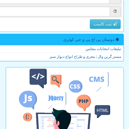
ثبت کامنت
دوستان پی اچ پی و جی كوئری
تبلیغات انتخابات مجلس
مستر گرین وال | مجری و طراح انواع دیوار سبز