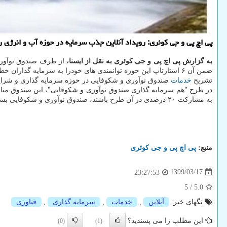
پی اچ پی و جی كوئری: رویداد آنلاین جذب سرمایه در حوزه آب و انرژی روز دوشنبه، 19 خرداد ماه جاری به همت صندوق نوآوری و ش
به گزارش پی اچ پی و جی کوئری به نقل از ایسنا،
ضمن آن ۶ استارتاپ این حوزه توانمندی های خودرا به سرمایه گذاران خطرپذیر ارائه می کنند.
تشریح
خدمات
صندوق نوآوری و شکوفایی در حوزه سرمایه گذاری و شرایط 
در طرح "هم سرمایه گذاری صندوق نوآوری و شکوفایی"، این صندوق مناب
به مشارکت ۲۰ درصدی در آن طرح باشند، صندوق نوآوری و شکوفایی بسته به سطح فناوری و اولویت راهبردی تا ۸۰ درصد از منابع باقیمانده را تامین کرده و در سود و زیان طرح سهیم خواهد بود.
منبع:
پی اچ پی و جی كوئری
1399/03/17
23:27:53
5
/
5.0
تگهای خبر:
آنلاین
,
خدمات
,
سرمایه گذاری
,
فناوری
این مطلب را می پسندید؟
(0)
(1)