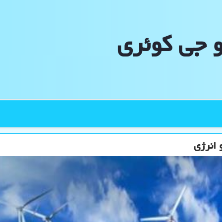
و جی كوئری
 انرژی