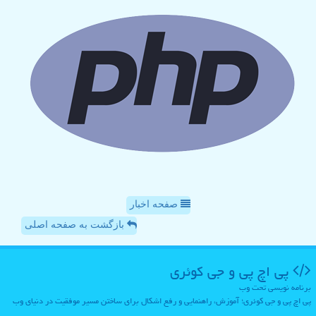
صفحه اخبار
بازگشت به صفحه اصلی
پی اچ پی و جی كوئری
برنامه نویسی تحت وب
پی اچ پی و جی کوئری؛ آموزش، راهنمایی و رفع اشکال برای ساختن مسیر موفقیت در دنیای وب