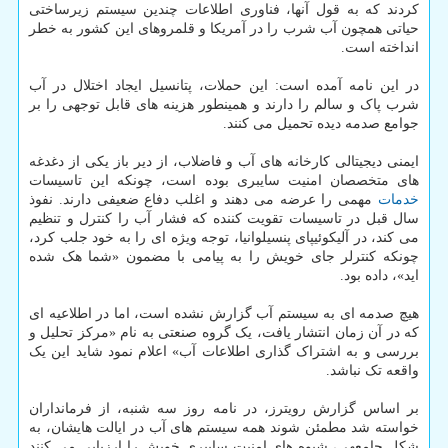
کردند که به قول آنها، فناوری اطلاعات چندین سیستم زیرساختی
حیاتی همچون آب شرب را در آمریکا و قلمروهای این کشور به خطر
انداخته است.
در این نامه آمده است: این حملات، پتانسیل ایجاد اختلال در آب
شرب پاک و سالم را دارند و همینطور هزینه های قابل توجهی را بر
جوامع صدمه دیده تحمیل می کنند.
ایمنی دیجیتالی کارخانه های آب و فاضلاب، از دیر باز یکی از دغدغه
های متخصصان امنیت سایبری بوده است، چونکه این تاسیسات
خدمات
مهمی را عرضه می دهند و اغلب دفاع ضعیفی دارند. نفوذ
سال قبل در تاسیسات تقویت کننده که فشار آب را کنترل و تنظیم
می کند، در آلیکوئیپای پنسیلوانیا، توجه ویژه ای را به خود جلب کرد،
چونکه کنترلر جای خویش را به پیامی با مضمون «شما هک شده
اید»، داده بود.
هیچ صدمه ای به سیستم آب گزارش نشده است، اما در اطلاعیه ای
که در آن زمان انتشار یافت، یک گروه صنعتی به نام «مرکز تحلیل و
بررسی و به اشتراک گذاری اطلاعات آب» اعلام نمود شاید این یک
واقعه تک نباشد.
بر اساس گزارش رویترز، در نامه روز سه شنبه، از فرمانداران
خواسته شد مطمئن شوند همه سیستم های آب در ایالت هایشان، به
شکل جامعهی، شیوه های امنیت سایبری خویش را ارزیابی می کنند