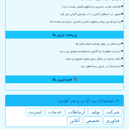
اقدامات مخرب سایبری به بانکهای کشور صحت دارد؟
حضور در استقلال آسانی را از تیم ملی آلبانی دور کرد
چرا مردم بین پیام رسانهای داخلی و خارجی سرگردان مانده اند؟
پربحث ترین ها
خردسالان در تونل وحشت فیلترشکن ها
اینترنت ماهواره ای آمازون مستقیم به موبایل می رسد
ساخت وساز در جنگل بدون مجوز ممنوع می باشد
استارلینک در عراق رسما فعال شد
جدیدترین ها
موضوعات پی اچ پی و جی كوئری
شركت
تولید
ارتباطات
خدمات
اینترنت
فناوری
تخصص
آنلاین