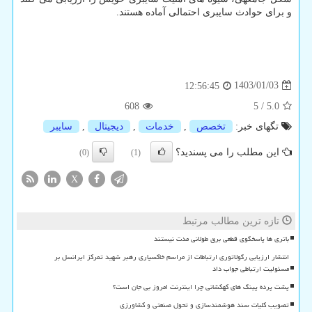
و برای حوادث سایبری احتمالی آماده هستند.
1403/01/03
12:56:45
608
5
/
5.0
تگهای خبر:
تخصص
,
خدمات
,
دیجیتال
,
سایبر
این مطلب را می پسندید؟
(0)
(1)
X
تازه ترین مطالب مرتبط
باتری ها پاسخگوی قطعی برق طولانی مدت نیستند
انتشار ارزیابی رگولاتوری ارتباطات از مراسم خاکسپاری رهبر شهید تمرکز ایرانسل بر
مسئولیت ارتباطی جواب داد
پشت پرده پینگ های کهکشانی چرا اینترنت امروز بی جان است؟
تصویب کلیات سند هوشمندسازی و تحول صنعتی و کشاورزی