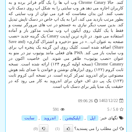
کنند. حالا Chrome Canary وب اپ ها را یک گام فراتر برده و به
کاربران اجازه می دهد هر وب سایتی را به شکل اپ روی دسک تاپ
نصب کنند. این بدان معناست که فرد می توان از وب سایتی که
بطور مرتب بازدید می کند، آنرا به یک اپ خاص در دسک تاپش تبدیل
کند. بدین سبب دیگر نیازی به جستجو در تب های مرورگر نیست و
فقط با یک کلیک روی آیکون اپ وب سایت مذکور باز و آماده
استفاده می شود. در تازه ترین آپدیت Canary یک گزینه جدید «نصب
صفحه به عنوان اپ...» در منو «ذخیره و اشتراک گذاری» (Save and
Share) اضافه شده است. کلیک روی این گزینه یک پنجره اپ برای
وب سایت باز می کند. PWA های فعلی مانند یوتیوب نیز در منو به
عنوان «نصب یوتیوب» ظاهر می شوند. این خاصیت اکنون در
Chrome Cananry (نسخه اولیه کروم ۱۲۴) ارائه شده است. نسخه
ثابت کروم (۱۲۲) روی ابزارهای نوشتن و خواندن با صدای بلند هوش
مصنوعی برای اندروید تمرکز کرده است. در نسخه آتی کروم ثابت
(۱۲۳) یک پی دی اف خوان برای اندروید به کار می رود که در
حقیقت یک مدیا پلیر برای دسک تاپ است.
1402/12/22
09:06:26
591
5
/
5.0
تگهای خبر:
اپل
,
اپلیكیشن
,
اندروید
,
سایت
این مطلب را می پسندید؟
(0)
(1)