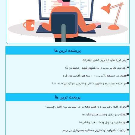
پربیننده ترین ها
پس لرزه های ۸۸ روز قطعی اینترنت
اقدامات مخرب سایبری به بانکهای کشور صحت دارد؟
حضور در استقلال آسانی را از تیم ملی آلبانی دور کرد
چرا مردم بین پیام رسانهای داخلی و خارجی سرگردان مانده اند؟
پربحث ترین ها
ماجرای اعمال ضریب ۲ و هفت دهم برای اینترنت بین الملل چیست؟
کودکان در تونل وحشت فیلترشکن ها
خردسالان در تونل وحشت فیلترشکن ها
اینترنت ماهواره ای آمازون مستقیم به موبایل می رسد