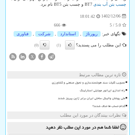
چسب بتن آب بندی
BT7
و چسب بتن
BT5
نام برد.
1402/12/06
18:01:42
666
5
/
5.0
تگهای خبر:
رپورتاژ
,
استاندارد
,
شركت
,
فناوری
این مطلب را می پسندید؟
(0)
(1)
X
تازه ترین مطالب مرتبط
تصویب کلیات سند هوشمندسازی و تحول صنعتی و کشاورزی
راه اندازی اپراتور موبایلی استارلینک
ملی پوشان والیبال ساحلی ایران برابر ژاپن پیروز شدند
کدام حساب ها حذف شدند؟
نظرات بینندگان در مورد این مطلب
لطفا شما هم
در مورد این مطلب
نظر دهید