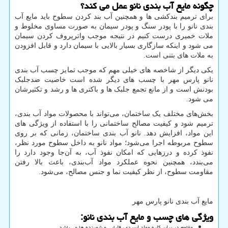
چگونه مایع آب بندی نانو عمل می کند؟
برای ترمیم بندکشی ها و همچنین آب بند کردن سطوح باید مایع آب
بندی نانو را با پودر سنگ و پودر سیمان به صورت مساوی مخلوط و
ملات خمیری درست کنیم در نتیجه موجب واترپروف کردن سیمان
می شود و اینکه سازگاری بسیار بالایی با سیمان دارد و قابل افزودن
به ملات های بتنی است.
یکی دیگر از شاخصه های خیلی مهم که موجب تمایز چسب آب بندی
نانو پارس مهر با چسب های دیگر شده است خاصیت ضدجلبک
بودنش است و از مانع تجمع جلبک ها و باکتری ها و رشد و تکثیرشان
می شود.
بخش‌‌های مختلف یک ساختمان، می‌تواند با محصولات مواد آب بندی،
ترمیم شود و کیفیت مصالح ساختمانی را با استفاده از ویژگی های
این مواد، افزایش دهد. نانو آب بندی ساختمان، زمانی که بر روی
سطوح مربوطه اجرا می‌شود؛ مواد نانو به داخل سطوح مورد نظر،
نفوذ کرده و درزهایی که امکان نفوذ آب، به آن‌جا وجود دارد را
می‌بندد، همچنین نحوه عملکرد مواد آب‌بندی، باعث بالا رفتن
مقاومت سطوح، از نظر کیفیت نما و جنس مصالح، می‌شود.
مایع آب بندی نانو پارس مهر
ویژگی های چسب و مایع آب بندی نانو
:
مقاوم در برابر کلیه مواد اسیدی، قلیایی و شوینده ها می باشد