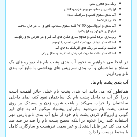
رنگ نانو مخازن بتنی
ایزولاسیون حمام، سرویس‌های بهداشتی
آب بندی سطوح کاشی و سرامیک شده
کف پارکینگ‌ها
آب بندی و ایزولاسیون 100% کلیه سطوح سیمانی، گچی و … در حال ساخت
(جایگزین قیرگونی و ایزوگام)
زیرسازی، نرمه کشی و مقاوم سازی مکان های آب گیر و در معرض نم و رطوبت.
استفاده در دوغاب جهت بندکشی، نصب یا ترمیم
قابلیت ترکیب در رنگ های اکریلیک به جای آب
استفاده در ملات ها جهت آب بندی استخرها و مخازن بتنی.
در اینجا می خواهیم به نحوه آب بندی پشت بام ها، دیواره های یک
سطح و ساختمان و آب بندی سرویس های بهداشتی با مایع آب بندی
نانو بپردازیم:
آب بندی پشت بام ها
:
همانطور که می دانید آب بندی پشت بام خیلی حائز اهمیت است
زیرا اگر آب به داخل پشت بام یک ساختمان نفوذ کند، نمای داخلی
ساختمان را خراب می‌کند و باعث شوره زدن و سفیدک بر روی
سقف پشت بام می‌شود. بنابراین پیشنهاد میکنیم که به جای قیر
گونی و ایزوگام کردن پشت بام خود از مایع آب بندی نانو پارس مهر
استفاده کنید زیرا علاوه بر اینکه سطح پشت بام را صد در صد ضد
اب می کند غیر قابل اشتعال و غیر سمی نیزهست و سازگاری کامل
با محیط زیست را دارد.