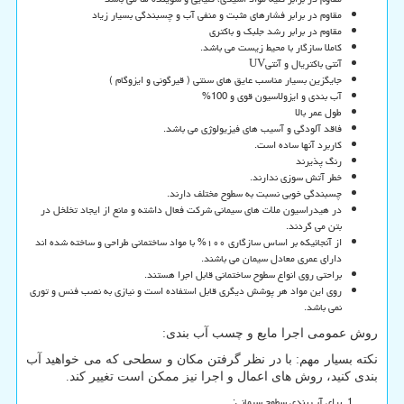
مقاوم در برابر فشارهای مثبت و منفی آب و چسبندگی بسیار زیاد
مقاوم در برابر رشد جلبک و باکتری
کاملا سازگار با محیط زیست می باشد.
آنتی باکتریال و آنتی
UV
جایگزین بسیار مناسب عایق های سنتی ( قیرگونی و ایزوگام )
آب بندی و ایزولاسیون قوی و 100
%
طول عمر بالا
فاقد آلودگی و آسیب های فیزیولوژی می باشد.
کاربرد آنها ساده است.
رنگ پذیرند
خطر آتش سوزی ندارند.
چسبندگی خوبی نسبت به سطوح مختلف دارند.
در هیدراسیون ملات های سیمانی شرکت فعال داشته و مانع از ایجاد تخلخل در
بتن می گردند.
از آنجائیکه بر اساس سازگاری ۱۰۰% با مواد ساختمانی طراحی و ساخته شده اند
دارای عمری معادل سیمان می باشند.
براحتی روی انواع سطوح ساختمانی قابل اجرا هستند.
روی این مواد هر پوشش دیگری قابل استفاده است و نیازی به نصب فنس و توری
نمی باشد.
روش عمومی اجرا مایع و چسب آب بندی:
نکته بسیار مهم: با در نظر گرفتن مکان و سطحی که می خواهید آب
بندی کنید، روش های اعمال و اجرا نیز ممکن است تغییر کند.
برای آب بندی سطوح سیمانی: