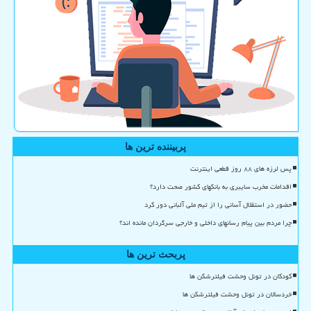
پربیننده ترین ها
پس لرزه های ۸۸ روز قطعی اینترنت
اقدامات مخرب سایبری به بانکهای کشور صحت دارد؟
حضور در استقلال آسانی را از تیم ملی آلبانی دور کرد
چرا مردم بین پیام رسانهای داخلی و خارجی سرگردان مانده اند؟
پربحث ترین ها
کودکان در تونل وحشت فیلترشکن ها
خردسالان در تونل وحشت فیلترشکن ها