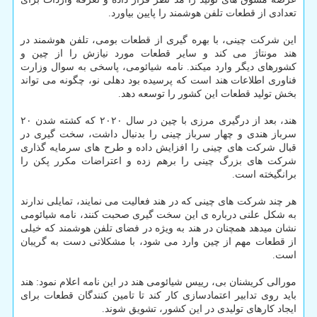
تعدادی از قطعات تلفن هوشمند را پایین بیاورد.
این شرکت چینی، با بهره گیری از قطعات بومی، تلفن هوشمند در
هند مونتاژ می کند و سایر قطعات مورد نیازش را از چین و
کشورهای دیگر وارد میکند. نامه شیائومی، پاسخی به سوال وزارت
فناوری اطلاعات هند است که پرسیده بود دهلی نو، چگونه می تواند
بخش تولید قطعات این کشور را توسعه دهد.
هند، بعد از درگیری مرزی با چین در سال ۲۰۲۰ که کشته شدن ۲۰
سرباز هندی و چهار سرباز چینی را بدنبال داشت، سخت گیری در
قبال شرکت های چینی را افزایش داده و طرح های سرمایه گذاری
شرکت های بزرگ چینی را برهم زده و اعتراضات مکرر پکن را
برانگیخته است.
هر چند شرکت های چینی که در هند فعالیت می نمایند، تمایلی ندارند
به شکل علنی درباره ی این سخت گیری صحبت کنند، نامه شیائومی
نشان میدهد همچنان در هند به ویژه در فضای تلفن هوشمند که خیلی
از قطعات مهم از چین وارد می شود، با مشکلاتی دست به گریبان
است.
مورالی کریشنان بی، رییس شیائومی هند در این نامه اعلام نمود: هند
باید روی تدابیر اعتمادسازی کار کند تا تامین کنندگان قطعات برای
ایجاد کارهای تولیدی در این کشور، تشویق شوند.