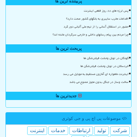
پربیننده ترین ها
پس لرزه های ۸۸ روز قطعی اینترنت
اقدامات مخرب سایبری به بانکهای کشور صحت دارد؟
حضور در استقلال آسانی را از تیم ملی آلبانی دور کرد
چرا مردم بین پیام رسانهای داخلی و خارجی سرگردان مانده اند؟
پربحث ترین ها
کودکان در تونل وحشت فیلترشکن ها
خردسالان در تونل وحشت فیلترشکن ها
اینترنت ماهواره ای آمازون مستقیم به موبایل می رسد
ساخت وساز در جنگل بدون مجوز ممنوع می باشد
جدیدترین ها
موضوعات پی اچ پی و جی كوئری
شركت
تولید
ارتباطات
خدمات
اینترنت