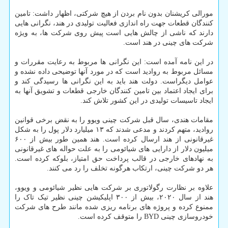
مورالی کریشنان بدون نام بردن از هیچ شرکتی، اظهار داشت: تامین
کنندگان قطعات جهت راه اندازی فعالیت تولیدی در هند، نگرانی هایی
دارند که ناشی از چالش هایی است پیش روی شرکت ها، به ویژه
شرکت های چینی در هند است.
در این نامه آمده است: این نگرانی ها مربوط به رعایت مقررات و
مسائل مربوط به روادید است که در مورد آنها توضیحی داده نشده و
عوامل دیگراست. دولت هند باید به این نگرانی ها رسیدگی کند و
برای ایجاد اعتماد بین تامین کنندگان خارجی قطعات و تشویق آنها به
ایجاد تاسیسات تولیدی در این کشور تلاش کند.
مقامات هندی، سال قبل شرکت چینی ویوو را به نقض برخی قوانین
روادید، متهم کردند و مدعی شدند که ۱۳ میلیارد دلار پول را به شکل
غیرقانونی از هند ارسال کرده است. هند همین طور بیش از ۶۰۰
میلیون دلار از دارایی های شیائومی را به علت حواله های غیرقانونی
به نهادهای خارجی در قالب پرداخت حق امتیاز، بلوکه کرده است.
هر دو شرکت چینی، ارتکاب هرگونه تخلف را رد می کنند.
علاوه بر نظارت رگولاتوری بر شرکت هایی نظیر شیائومی و ویوو،
هند از سال ۲۰۲۰، بیش از ۳۰۰ اپلیکیشن چینی نظیر تیک تاک را
ممنوع کرده و پروژه های برنامه ریزی شده مانند طرح های شرکت
خودروسازی چینی BYD را متوقف کرده است.