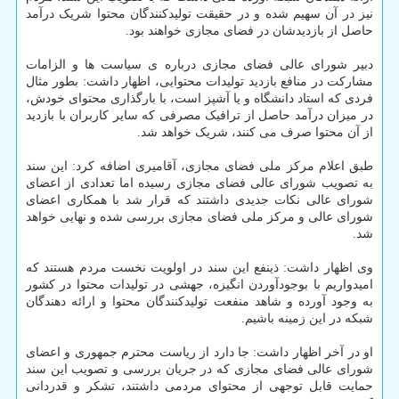
نیز در آن سهیم شده و در حقیقت تولیدکنندگان محتوا شریک درآمد
حاصل از بازدیدشان در فضای مجازی خواهند بود.
دبیر شورای عالی فضای مجازی درباره ی سیاست ها و الزامات
مشارکت در منافع بازدید تولیدات محتوایی، اظهار داشت: بطور مثال
فردی که استاد دانشگاه و یا آشپز است، با بارگذاری محتوای خودش،
در میزان درآمد حاصل از ترافیک مصرفی که سایر کاربران با بازدید
از آن محتوا صرف می کنند، شریک خواهد شد.
طبق اعلام مرکز ملی فضای مجازی، آقامیری اضافه کرد: این سند
به تصویب شورای عالی فضای مجازی رسیده اما تعدادی از اعضای
شورای عالی نکات جدیدی داشتند که قرار شد با همکاری اعضای
شورای عالی و مرکز ملی فضای مجازی بررسی شده و نهایی خواهد
شد.
وی اظهار داشت: ذینفع این سند در اولویت نخست مردم هستند که
امیدواریم با بوجودآوردن انگیزه، جهشی در تولیدات محتوا در کشور
به وجود آورده و شاهد منفعت تولیدکنندگان محتوا و ارائه دهندگان
شبکه در این زمینه باشیم.
او در آخر اظهار داشت: جا دارد از ریاست محترم جمهوری و اعضای
شورای عالی فضای مجازی که در جریان بررسی و تصویب این سند
حمایت قابل توجهی از محتوای مردمی داشتند، تشکر و قدردانی