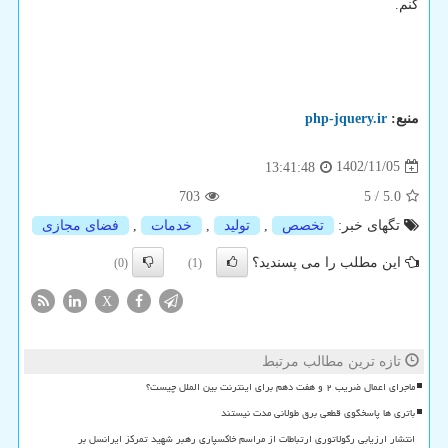
کنم.
منبع:
php-jquery.ir
1402/11/05
13:41:48
703
5
/
5.0
تگهای خبر:
تخصص
,
تولید
,
خدمات
,
فضای مجازی
این مطلب را می پسندید؟
(0)
(1)
X
تازه ترین مطالب مرتبط
ماجرای اعمال ضریب ۲ و هفت دهم برای اینترنت بین الملل چیست؟
باتری ها پاسخگوی قطعی برق طولانی مدت نیستند
انتشار ارزیابی رگولاتوری ارتباطات از مراسم خاکسپاری رهبر شهید تمرکز ایرانسل بر