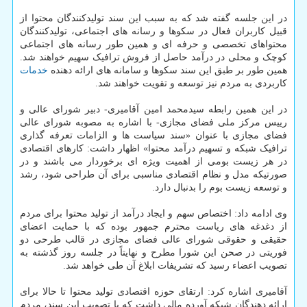
در این جلسه گفته شد که به سبب این سند تولیدکنندگان محتوا از
قبیل کاربران فعال در سکوها و رسانه های اجتماعی، تولیدکنندگان
محتواهای تخصصی و حرفه ای و همین طور رسانه های اجتماعی
کوچک و محلی در درآمد حاصل از فروش ترافیک سهیم خواهند شد.
همین طور بر طبق این سند سکوها و سامانه های ارائه دهنده
خدمات
کاربردی به مردم نیز توسعه و تقویت خواهند شد.
در این همین رابطه سیدمحمد امین آقامیری- دبیر شورای عالی و
رییس مرکز ملی فضای مجازی- با اشاره به مصوبه شورای عالی
فضای مجازی با عنوان «سند سیاست ها و الزامات تعرفه گذاری
ترافیک شبکه و تسهیم درآمد محتوا» اظهار داشت: کارهای اقتصادی
در هر زیست بومی از اهمیت ویژه ای برخوردار می باشند و در
صورتیکه مدل و نظام اقتصادی مناسبی برای آن طراحی شود، رشد
و توسعه زیست بوم را بدنبال دارد.
وی ادامه داد: اختصاص سهم و ایجاد درآمد از تولید محتوا برای مردم
از دغدغه های ریاست محترم جمهور بوده که با حمایت اعضای
حقیقی و حقوقی شورای عالی فضای مجازی در قالب طرحی دو
فوریتی در صحن این شورا مطرح و نهایتاً در جلسه روز گذشته به
تصویب اعضاء رسید که تشریفات ابلاغ آن طی خواهد شد.
آقامیری اشاره کرد: ارتقای حوزه اقتصادی تولید محتوا تا حالا برای
ارائه دهندگان شبکه آورده مالی داشت که با تصویب این سند، مردم