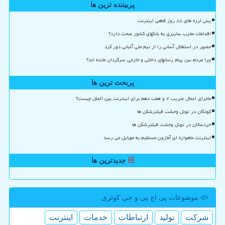
پربیننده ترین ها
پس لرزه های ۸۸ روز قطعی اینترنت
اقدامات مخرب سایبری به بانکهای کشور صحت دارد؟
حضور در استقلال آسانی را از تیم ملی آلبانی دور کرد
چرا مردم بین پیام رسانهای داخلی و خارجی سرگردان مانده اند؟
پربحث ترین ها
ماجرای اعمال ضریب ۲ و هفت دهم برای اینترنت بین الملل چیست؟
کودکان در تونل وحشت فیلترشکن ها
خردسالان در تونل وحشت فیلترشکن ها
اینترنت ماهواره ای آمازون مستقیم به موبایل می رسد
جدیدترین ها
موضوعات پی اچ پی و جی كوئری
شركت
تولید
ارتباطات
خدمات
اینترنت