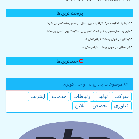
پربحث ترین ها
دقیقا به اندازه مصرف ترافیک بین الملل از حجم بسته کسر می شود
ماجرای اعمال ضریب ۲ و هفت دهم برای اینترنت بین الملل چیست؟
کودکان در تونل وحشت فیلترشکن ها
خردسالان در تونل وحشت فیلترشکن ها
جدیدترین ها
موضوعات پی اچ پی و جی كوئری
شركت
تولید
ارتباطات
خدمات
اینترنت
فناوری
تخصص
آنلاین