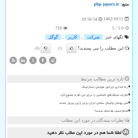
منبع:
php-jquery.ir
1402/10/11
10:56:54
719
5
/
5.0
تگهای خبر:
شركت
,
كاربر
,
گوگل
این مطلب را می پسندید؟
(0)
(1)
X
تازه ترین مطالب مرتبط
راه اندازی اپراتور موبایلی استارلینک
امارات شبکه های اجتماعی را برای این افراد ممنوع کرد
ملی پوشان والیبال ساحلی ایران برابر ژاپن پیروز شدند
کدام حساب ها حذف شدند؟
نظرات بینندگان در مورد این مطلب
لطفا شما هم
در مورد این مطلب
نظر دهید