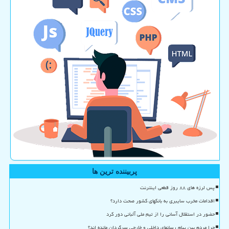
پربیننده ترین ها
پس لرزه های ۸۸ روز قطعی اینترنت
اقدامات مخرب سایبری به بانکهای کشور صحت دارد؟
حضور در استقلال آسانی را از تیم ملی آلبانی دور کرد
چرا مردم بین پیام رسانهای داخلی و خارجی سرگردان مانده اند؟