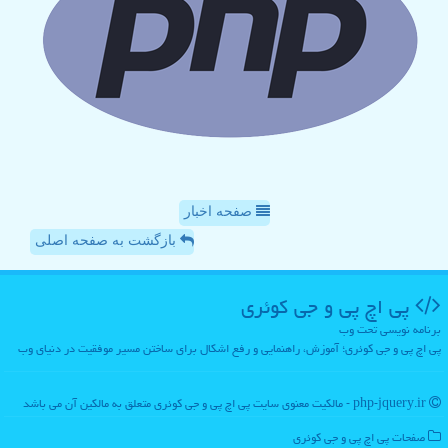
صفحه اخبار
بازگشت به صفحه اصلی
پی اچ پی و جی كوئری
برنامه نویسی تحت وب
پی اچ پی و جی کوئری؛ آموزش، راهنمایی و رفع اشکال برای ساختن مسیر موفقیت در دنیای وب
php-jquery.ir - مالکیت معنوی سایت پی اچ پی و جی كوئری متعلق به مالکین آن می باشد
صفحات پی اچ پی و جی كوئری