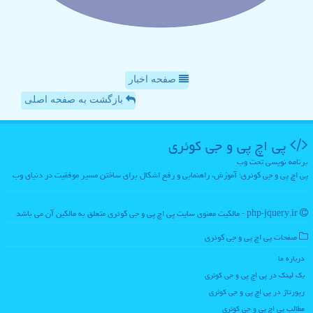
صفحه اخبار
بازگشت به صفحه اصلی
پی اچ پی و جی كوئری
برنامه نویسی تحت وب
پی اچ پی و جی کوئری؛ آموزش، راهنمایی و رفع اشکال برای ساختن مسیر موفقیت در دنیای وب
php-jquery.ir - مالکیت معنوی سایت پی اچ پی و جی كوئری متعلق به مالکین آن می باشد
صفحات پی اچ پی و جی كوئری
درباره ما
بک لینک در پی اچ پی و جی كوئری
رپورتاژ در پی اچ پی و جی كوئری
مطالب پی اچ پی و جی كوئری