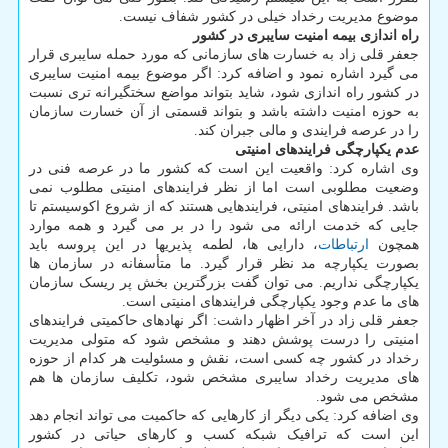
موضوع مدیریت رخداد خیلی در کشور شفاف نیست.
راه اندازی بیمه امنیت سایبری در کشور
جعفر قلی زاد به خسارت های سازمانی که مورد حمله سایبری قرار
می گیرد اشاره نمود و اضافه کرد: اگر موضوع بیمه امنیت سایبری
در کشور راه اندازی شود، شاید بتواند مواضع سختگیرانه تری نسبت
به حوزه امنیت داشته باشد و بتواند قسمتی از آن خسارت سازمان
را در عرصه فرایندی و مالی جبران کند.
عدم یکپارچگی فرایندهای امنیتی
وی اشاره کرد: واقعیت این است که کشور ما در عرصه فنی در
وضعیت مطلوبی است اما از نظر فرایندهای امنیتی مطلوب نمی
باشد. فرایندهای امنیتی، فرایندهایی هستند که از شروع اکوسیستم تا
جایی که خدمت ارائه می شود را در بر می گیرد و همه موارد
همچون
ارتباطات
، دارایی ها، لطمه پذیریها در این پروسه باید
بصورت یکپارچه مد نظر قرار گیرد. ما متأسفانه در سازمان ها
یکپارچگی نداریم. می توان گفت بزرگترین بخش پر ریسک سازمان
های ما عدم وجود یکپارچگی فرایندهای امنیتی است.
جعفر قلی زاد در آخر اظهار داشت: اگر نهادهای حاکمیتی فرایندهای
امنیتی را درست پوشش دهند و مشخص شود که متولی مدیریت
رخداد در کشور چه کسی است، نقش و مسئولیت هر کدام از حوزه
های مدیریت رخداد سایبری مشخص شود، تکلیف سازمان ها هم
مشخص می شود.
وی اضافه کرد: یکی دیگر از کارهایی که حاکمیت می تواند انجام دهد
این است که ترافیک شبکه کسب و کارهای حیاتی در کشور