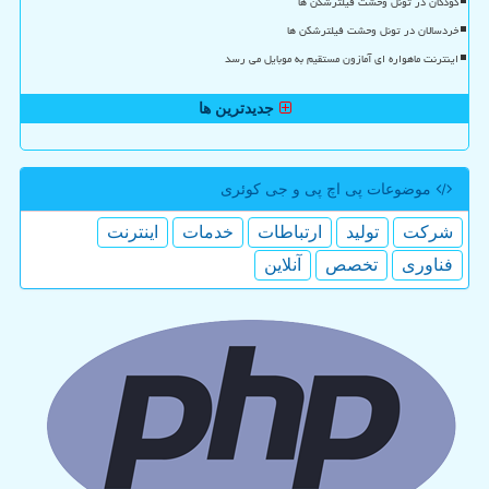
کودکان در تونل وحشت فیلترشکن ها
خردسالان در تونل وحشت فیلترشکن ها
اینترنت ماهواره ای آمازون مستقیم به موبایل می رسد
جدیدترین ها
موضوعات پی اچ پی و جی كوئری
شركت
تولید
ارتباطات
خدمات
اینترنت
فناوری
تخصص
آنلاین