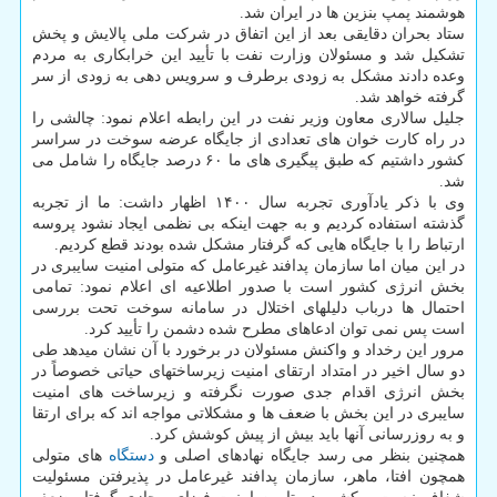
هوشمند پمپ بنزین ها در ایران شد.
ستاد بحران دقایقی بعد از این اتفاق در شرکت ملی پالایش و پخش
تشکیل شد و مسئولان وزارت نفت با تأیید این خرابکاری به مردم
وعده دادند مشکل به زودی برطرف و سرویس دهی به زودی از سر
گرفته خواهد شد.
جلیل سالاری معاون وزیر نفت در این رابطه اعلام نمود: چالشی را
در راه کارت خوان های تعدادی از جایگاه عرضه سوخت در سراسر
کشور داشتیم که طبق پیگیری های ما ۶۰ درصد جایگاه را شامل می
شد.
وی با ذکر یادآوری تجربه سال ۱۴۰۰ اظهار داشت: ما از تجربه
گذشته استفاده کردیم و به جهت اینکه بی نظمی ایجاد نشود پروسه
ارتباط را با جایگاه هایی که گرفتار مشکل شده بودند قطع کردیم.
در این میان اما سازمان پدافند غیرعامل که متولی امنیت سایبری در
بخش انرژی کشور است با صدور اطلاعیه ای اعلام نمود: تمامی
احتمال ها درباب دلیلهای اختلال در سامانه سوخت تحت بررسی
است پس نمی توان ادعاهای مطرح شده دشمن را تأیید کرد.
مرور این رخداد و واکنش مسئولان در برخورد با آن نشان میدهد طی
دو سال اخیر در امتداد ارتقای امنیت زیرساختهای حیاتی خصوصاً در
بخش انرژی اقدام جدی صورت نگرفته و زیرساخت های امنیت
سایبری در این بخش با ضعف ها و مشکلاتی مواجه اند که برای ارتقا
و به روزرسانی آنها باید بیش از پیش کوشش کرد.
همچنین بنظر می رسد جایگاه نهادهای اصلی و
دستگاه
های متولی
همچون افتا، ماهر، سازمان پدافند غیرعامل در پذیرفتن مسئولیت