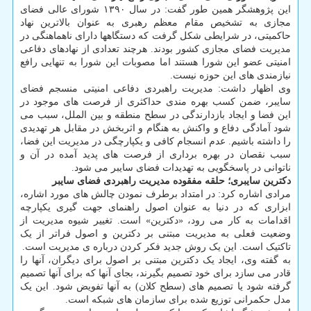
این پژوهشگر همین طور گفت: در سال ۱۳۹۰ شورای عالی فضای
مجازی به تشخیص مقام معظم رهبری به عنوان بالاترین نهاد
حاکمیتی، در شرایطی شکل گرفت که دستگاهها دارای ناهماهنگی در
مدیریت فضای مجازی کشور بودند. هرچند تعدادی از نهادهای دفاعی
امنیتی عضو این شورا هستند اما مصوبات این شورا به تنهایی رافع
نیازمندی های این حوزه نیست.
وی اظهار داشت: مدیریت راهبردی دفاعی امنیتی منسجم فضای
سایبر، ضمن کسب بهره مندی حداکثری از فرصت های موجود در
این فضا و ایجاد بازدارندگی در سطح منطقه و بین الملل، سبب می
شود آمادگی دفاع و واکنش به هنگام و اثربخش در مقابل هر تهدیدی
را داشته باشیم. عدم انسجام کافی و یکپارچگی در مدیریت این فضا،
سبب نقصان در بهره برداری از فرصت های پدید آمده در آن و
ناتوانی در پاسخگویی به تهدیدات فضای سایبر می شود.
دکترین سایبری؛ حلقه مفقوده مدیریت راهبردی فضای سایبر
مرادی اشاره کرد: در امتداد برطرف نمودن چالش های مورد اشاره،
ابزاری که در دنیا به عنوان اصول راهنمای جهت گیری یکپارچه
اقدامات به کار می رود، «دکترین» است. تغییر شیوه مدیریت از
وضعیت فعلی به مدیریت مبتنی بر دکترین و اصول فراتر از یک
تاکتیک است. این یک روش جدید فکر کردن درباره ی مدیریت است.
به گفته وی، ایجاد یک دکترین مبتنی بر اصول برای دیگران، آنها را
قادر می سازد برای خود تصمیم بگیرند، بجای آنها که برای آنها تصمیم
گرفته شود یا تصمیم های (سطح کلان) به آنها تفویض شود. این یک
مدل حکمرانی توزیع شده برای سازمان های شبکه است.