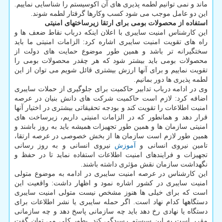
ماند و نمی توانیم لطمه پذیری های آن اکوسیستم را شناسایی نماییم.
این دو عامل موجب می شود کسب وکارها گرفتار لطمه شوند.
استفاده از محصولات بومی برای ارتقا زیرساختهای امنیتی
این کارشناس امنیت سایبری با اعلان اینکه درباب نقاط ضعف ها و
راه های تقویت امنیت سایبری اشاره کرد: الزامات امنیتی ما باید
سختگیرانه تر باشد و همین طور موضوع حمایت های دولت از
محصولات بومی باید بیشتر شود که هر چقدر محصولات بومی را
تقویت نماییم و برای آنها ارزش بیشتری قائل شویم می توان از این
لطمه پذیری ها دور بمانیم.
وی در ادامه درباب تدابیر حاکمیت برای جلوگیری از حملات سایبری
اضافه کرد: لازم است حاکمیت شرکت های دانش بنیان در عرصه
امنیت اطلاعات را تقویت کند و بودجه تحقیقاتی بیشتری در اختیار آنها
قرار دهد و همانطور که در الزامات امنیتی داریم، زیرساخت های
امنیتی سازمان ها و همین طور تجهیزات همیشه باید به روز باشند و
همین طور لازم است سازمان ها از بخش خصوصی در عرصه ارتقا،
تامین نیروی انسانی و
آموزش
نیروی انسانی و به روز رسانی
تجهیزات و فرایندهای امنیت اطلاعات استفاده نماید تا در حفظ و
نگهداشت سازمان نقش مؤثری داشته باشند.
این کارشناس در عرصه امنیت سایبری در ادامه به موضوع متولی
امنیت سایبری در کشور اشاره نمود و اظهار داشت: واقعیت این
است که برای خیلی ها هنوز مشخص نیست متولی امنیت سایبری
دستگاهها کدام نهاد است. اگر حمله سایبری یا نشر اطلاعات برای
دستگاه یا نهادی رخ دهد باید چه سازمانی پاسخ دهد و چه سازمانی
مقرر است به این سیستم رسیدگی کند. بطور کلی می توان گفت