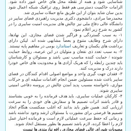
شناسایی شود و همه از نقطه محل های خاص عبور داده شود.
الزامات حاکمیت دسترسی هم فقط روی ترافیک شبکه اعمال شود
بدین سان شاید بتوان از این طریق مانع حملات سایبری شد.
محمدرضا مرادی، دانشجوی دکتری مدیریت راهبردی فضای سایبر در
دانشگاه عالی دفاع ملی نیز چالش های مدیریت امنیت سایبری را در
کشور به شرح زیر اعلام نمود:
۱- به سبب گستردگی و فراگیر شدن فضای مجازی، این نهادها،
دارای شرح وظایف متنوع و بعضاً مشابهی شده اند. لیکن دارای
برداشت های یکسان و تعاریف
استاندارد
بومی در مفاهیم پایه نیستند.
۲- به سبب تعدد ذی نفعان و متولیان در این عرصه، روابط حمایت
شونده / حمایت کننده مناسب نمی باشد و مسئولان و کارشناسان
باید چندین رابطه را که هریک آزادی ها و محدودیت های خاص خودرا
دارند درک و مدیریت کنند.
۳- فقدان جهت گیری واحد و مواضع اصولی اقدام کنندگان در فضای
سایبر باعث شده مسئولین ضمن انجام اقدامات سلیقه ای و حرکات
موازی، ناخواسته مسبب پدید آمدن چالش در پروسه دفاعی امنیتی
سایبری شوند.
۴- کارکنان عملیات سایبری، باید هدف فرمانده را به خوبی بشناسند
و قادر باشند اثرات تصمیم ها و سفارش های خودی را به سرعت
ارزیابی کنند. همین طور باید بدانند که اغلب ممکنست هنگام اتخاذ
تصمیم ها فرصتی برای مشورت با مسئولان ارشد وجود نداشته باشد
و زمانی که حفظ سرعت عملیاتی لازم است و فرمانده اختیار عمل
لازم را اعطا کرده، لازم باشد تصمیم ها بطور مستقل اتخاذ شوند.
مصوبات شورای عالی فضای مجازی رافع نیازمندی ها نیست