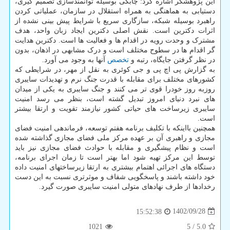
این پژوهشگر اشاره کرد: چابکی بوسیله توانمندسازی تصمیم گیری،
دستیابی به هماهنگی به همراه استقلال در سازمان، عملیاتی کردن
راهبرد بوسیله شبکه، سازگاری سریع با شرایط پیش بینی نشده از
اثرات دکترین است. نقش اصلی دکترین ایجاد زبان واحد، هدف
مشترک و وحدت رویه در اقدام ها و فعالیت ها است. دکترین هدایت
گر اقدام ها در سطوح مختلف است و درک مشابهی در اذهان، بدون
در نظر گرفتن جایگاه، رتبه و
تخصص
آنها به وجود می آورد.
به گزارش پی اچ پی و جی کوئری به نقل از مهر، در شرایطی که
کشورهای مختلف برای مقابله با قدرت جنگ نرم و تهدیدات سایبری
روزبه روز خودرا قوی تر می کنند و جنگ سایبری به یکی از میدان
های نبرد دنیای امروز تبدیل گشته است، بنظر می رسد امنیت
سایبری زیرساخت های حیاتی کشور نیازمند تقویت و ارتقا بیشتر
است.
همچنین بااینکه با تکلیف برنامه هفتم توسعه، فرماندهی امنیت فضای
مجازی و راهبری آن بر عهده مرکز ملی فضای مجازی گذاشته شده
است و نظام پیشگیری و مقابله با حوادث فضای مجازی نیز باید
توسط این مرکز تهیه شود اما بهتر است تا زمان اجرای برنامه،
دستگاه های اجرائی اهتمام بیشتری به ارتقا زیرساختهای امنیت داده
خود داشته باشند و پاسخگویی شفاف و موثرتری نسبت به این دست
رخدادها از طرف نهادهای متولی امنیت سایبری صورت گیرد.
1402/09/28
15:52:38
1021
5
/
5.0