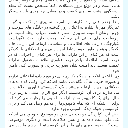
شفاف نیست و کشور در تامین امنیت فضای مجازی گرفتار ضعف
هایی است و در موقع بروز مشکلات دقیقاً مشخص نیست که مقام
پاسخگوی امنیت سایبری کیست و در مقابل چه چیزی باید پاسخگو
باشد.
رضا جعفر قلی زاد؛ کارشناس امنیت سایبری در گفت و گو با
خبرنگار مهر با اشاره به اختلال روز گذشته در جایگاه های سوخت و
لزوم ارتقای امنیت سایبری اظهار داشت: درباب ایجاد امنیت در
زیرساخت های حیاتی آن چه که اهمیت دارد بحث نگهداشت
یکپارچگی دارایی های اطلاعاتی و شناسایی ارتباط این دارایی ها با
یکدیگر و همین طور نحوه ارتباط این دارایی های اطلاعاتی با یکدیگر
است که هر کدام از این دارایی ها برای هر کدام از اجزایی که در
عرصه امنیت اطلاعات یا در عرصه فناوری اطلاعات مشغول به ارائه
خدمت هستند باید امنیت شأن بصورت جزئی و بصورت کلی تامین
شود.
وی با اعلان اینکه ما دیدگاه یکپارچه ای در مورد داده اطلاعاتی نداریم
و بصورت جزئی به آن نگاه می نماییم اضافه کرد: وقتی که داده های
اطلاعاتی باهم در ارتباط هستند و یک اکوسیستم فناوری اطلاعات را
می سازند برای آن اکوسیستم انگار هیچ الزام امنیتی نداریم برای
مثال برای یک کامپیوتر تمام الزامات امنیتی را رعایت می کنید اما
برای آن شبکه ای که تمام کامپیوترها را به هم وصل می کند و برای
اکوسیستم شبکه دیدگاه امنیتی وجود ندارد.
نقض این یکپارچگی موجب می شود دو موضوع به وجود می آید که
یکی نگهداشت داده ها و نشر اطلاعات است و دیگری موضوعی
است که لطمه پذیری های ما از آن اکوسیستم از چشم ما دور می