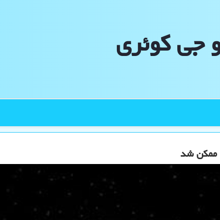
و جی كوئری
 ممکن شد