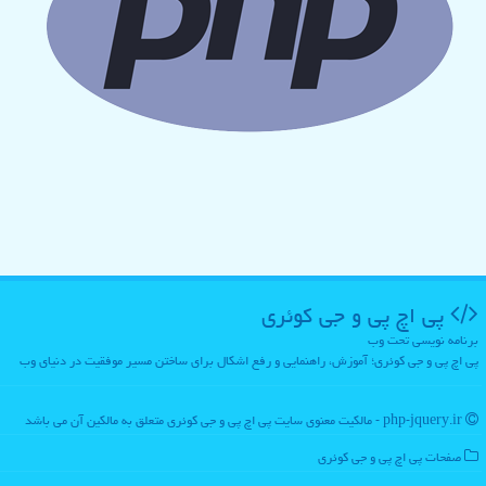
پی اچ پی و جی كوئری
برنامه نویسی تحت وب
پی اچ پی و جی کوئری؛ آموزش، راهنمایی و رفع اشکال برای ساختن مسیر موفقیت در دنیای وب
php-jquery.ir - مالکیت معنوی سایت پی اچ پی و جی كوئری متعلق به مالکین آن می باشد
صفحات پی اچ پی و جی كوئری