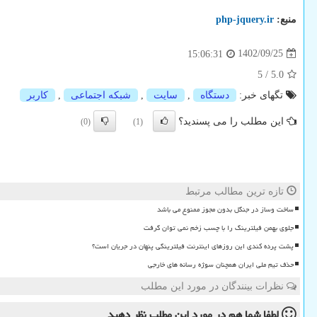
منبع:
php-jquery.ir
1402/09/25
15:06:31
5
/
5.0
تگهای خبر:
دستگاه
,
سایت
,
شبكه اجتماعی
,
كاربر
این مطلب را می پسندید؟
(0)
(1)
تازه ترین مطالب مرتبط
ساخت وساز در جنگل بدون مجوز ممنوع می باشد
جلوی بهمن فیلترینگ را با چسب زخم نمی توان گرفت
پشت پرده کندی این روزهای اینترنت فیلترینگی پنهان در جریان است؟
حذف تیم ملی ایران همچنان سوژه رسانه های خارجی
نظرات بینندگان در مورد این مطلب
لطفا شما هم
در مورد این مطلب
نظر دهید