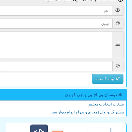
ثبت کامنت
دوستان پی اچ پی و جی كوئری
تبلیغات انتخابات مجلس
مستر گرین وال | مجری و طراح انواع دیوار سبز