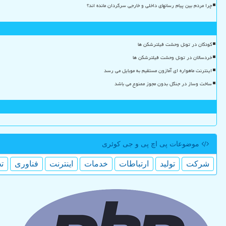
چرا مردم بین پیام رسانهای داخلی و خارجی سرگردان مانده اند؟
کودکان در تونل وحشت فیلترشکن ها
خردسالان در تونل وحشت فیلترشکن ها
اینترنت ماهواره ای آمازون مستقیم به موبایل می رسد
ساخت وساز در جنگل بدون مجوز ممنوع می باشد
موضوعات پی اچ پی و جی كوئری
شركت
تولید
ارتباطات
خدمات
اینترنت
فناوری
ت