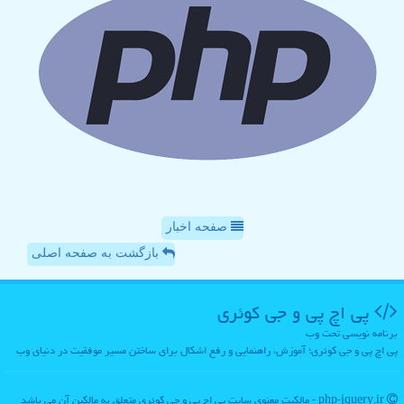
صفحه اخبار
بازگشت به صفحه اصلی
پی اچ پی و جی كوئری
برنامه نویسی تحت وب
پی اچ پی و جی کوئری؛ آموزش، راهنمایی و رفع اشکال برای ساختن مسیر موفقیت در دنیای وب
php-jquery.ir - مالکیت معنوی سایت پی اچ پی و جی كوئری متعلق به مالکین آن می باشد