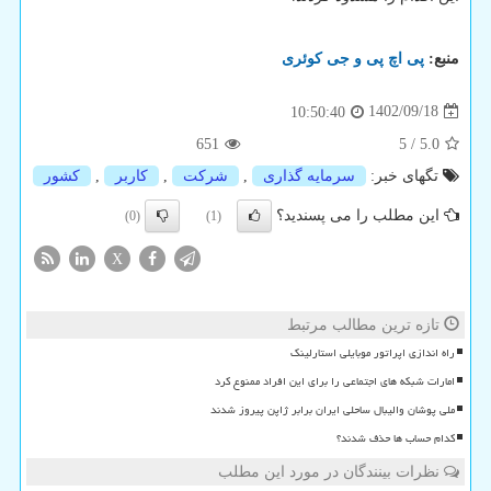
منبع:
پی اچ پی و جی كوئری
1402/09/18
10:50:40
651
5
/
5.0
تگهای خبر:
سرمایه گذاری
,
شركت
,
كاربر
,
كشور
این مطلب را می پسندید؟
(0)
(1)
X
تازه ترین مطالب مرتبط
راه اندازی اپراتور موبایلی استارلینک
امارات شبکه های اجتماعی را برای این افراد ممنوع کرد
ملی پوشان والیبال ساحلی ایران برابر ژاپن پیروز شدند
کدام حساب ها حذف شدند؟
نظرات بینندگان در مورد این مطلب