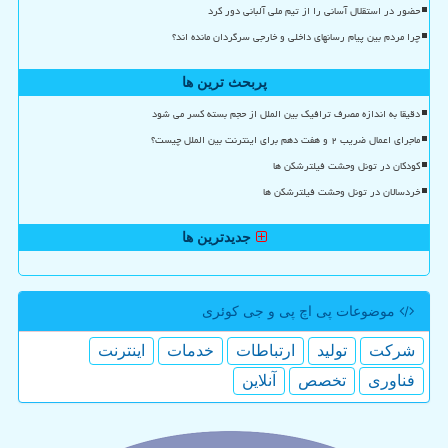
حضور در استقلال آسانی را از تیم ملی آلبانی دور کرد
چرا مردم بین پیام رسانهای داخلی و خارجی سرگردان مانده اند؟
پربحث ترین ها
دقیقا به اندازه مصرف ترافیک بین الملل از حجم بسته کسر می شود
ماجرای اعمال ضریب ۲ و هفت دهم برای اینترنت بین الملل چیست؟
کودکان در تونل وحشت فیلترشکن ها
خردسالان در تونل وحشت فیلترشکن ها
جدیدترین ها
موضوعات پی اچ پی و جی كوئری
شركت
تولید
ارتباطات
خدمات
اینترنت
فناوری
تخصص
آنلاین