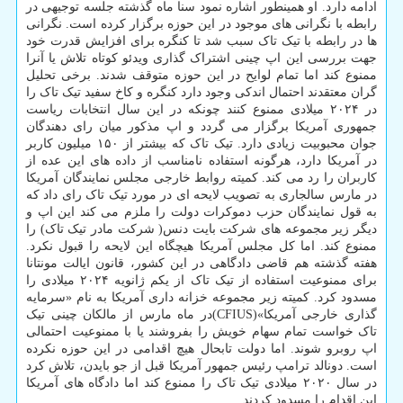
ادامه دارد. او همینطور اشاره نمود سنا ماه گذشته جلسه توجیهی در
رابطه با نگرانی های موجود در این حوزه برگزار کرده است. نگرانی
ها در رابطه با تیک تاک سبب شد تا کنگره برای افزایش قدرت خود
جهت بررسی این اپ چینی اشتراک گذاری ویدئو کوتاه تلاش یا آنرا
ممنوع کند اما تمام لوایح در این حوزه متوقف شدند. برخی تحلیل
گران معتقدند احتمال اندکی وجود دارد کنگره و کاخ سفید تیک تاک را
در ۲۰۲۴ میلادی ممنوع کنند چونکه در این سال انتخابات ریاست
جمهوری آمریکا برگزار می گردد و اپ مذکور میان رای دهندگان
جوان محبوبیت زیادی دارد. تیک تاک که بیشتر از ۱۵۰ میلیون کاربر
در آمریکا دارد، هرگونه استفاده نامناسب از داده های این عده از
کاربران را رد می کند. کمیته روابط خارجی مجلس نمایندگان آمریکا
در مارس سالجاری به تصویب لایحه ای در مورد تیک تاک رای داد که
به قول نمایندگان حزب دموکرات دولت را ملزم می کند این اپ و
دیگر زیر مجموعه های شرکت بایت دنس( شرکت مادر تیک تاک) را
ممنوع کند. اما کل مجلس آمریکا هیچگاه این لایحه را قبول نکرد.
هفته گذشته هم قاضی دادگاهی در این کشور، قانون ایالت مونتانا
برای ممنوعیت استفاده از تیک تاک از یکم ژانویه ۲۰۲۴ میلادی را
مسدود کرد. کمیته زیر مجموعه خزانه داری آمریکا به نام «سرمایه
گذاری خارجی آمریکا»(CFIUS)در ماه مارس از مالکان چینی تیک
تاک خواست تمام سهام خویش را بفروشند یا با ممنوعیت احتمالی
اپ روبرو شوند. اما دولت تابحال هیچ اقدامی در این حوزه نکرده
است. دونالد ترامپ رئیس جمهور آمریکا قبل از جو بایدن، تلاش کرد
در سال ۲۰۲۰ میلادی تیک تاک را ممنوع کند اما دادگاه های آمریکا
این اقدام را مسدود کردند.