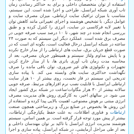
استفاده از توان متخصصان داخلی و برای به حداکثر رساندن زمان
تاب آوری شبکه ایرانسل، طراحی و اجرا شده است. این سیستم،
متناسب با میزان ترافیک سایت ارتباطی، میزان مصرف سایت و
عوامل دیگر، با تشخیص هوشمند و اجرای تغییراتی مانند کاهش توان
یا تغییر لایه فرکانسی در سایت، انرژی را کنترل کرده و و طبق
بررسی انجام شده در چند شهر، تا ۱۰ درصد سبب صرفه جویی در
مصرف برق شده است. عملکرد دیگر این سیستم که به صورت ۲۴
ساعته در شبکه ایرانسل درحال فعالیت است، بگونه ای است که در
صورت قطع جریان برق، سایت های ارتباطی را از مدار خارج نکرده
و با پایش مداوم ولتاژ سیستم و همینطور جریان مصرفی، بعد از
محاسبه مدت زمان تاب آوری باتری ها، با از مدار خارج کردن
تجهیزات و تکنولوژی های غیر ضروری، توان باقی مانده را صرف
نگهداشت حداکثری سایت های وابسته می کند. با پیاده سازی
تدریجی این سیستم در فاز نخست، روی بیشتر از ۱۰ هزار سایت
ارتباطی ایرانسل با قابلیت نصب نرم افزارهای مرتبط، صرفه جویی
سالانه بیشتر از ۳۰ هزار مگاوات/ساعت در شبکه برق کشور ایجاد
می شود. در سالهای اخیر، به کارگیری روش های مدیریت مصرف
انرژی مبتنی بر هوش مصنوعی، اهمیت بالایی پیدا کرده و استفاده از
این روش ها بخصوص در صنایع بزرگ و زیرساختی همچون صنعت
ارتباطات
و فناوری اطلاعات، به علت حفظ یکپارچگی ارتباطات،
بیشتر از پیش مورد توجه قرار گرفته است. بر همین اساس، سیستم
هوشمند مدیریت انرژی ایرانسل با تاکید بر توان مهندسان داخلی و
بعد از طی مراحل آزمایشی، در شبکه ایرانسل، پیاده سازی و اجرا