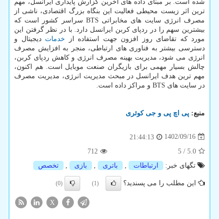
شده است. بر مبنای داده های آخرین گزارش پایداری ایرانسل، مهم
ترین اثر زیست محیطی فعالیت این بنگاه بزرگ اقتصادی، ناشی از
مصرف انرژی سایت های مخابراتی BTS سراسر کشور است که
بیشترین سهم را در ردپای کربن ایرانسل دارد. با در نظر گرفتن این
مورد که تقاضای روز افزون جهت استفاده از
خدمات
دیجیتال و
دسترسی بیشتر به فناوری های ارتباطی، منجر به افزایش مصرف
انرژی می شود، مدیریت بهینه مصرف انرژی و کاهش ردپای کربن،
چالش بسیار مهمی برای بازیگران صنعت موبایل است. هم اکنون،
مهم ترین هدف ایرانسل در مبحث مدیریت انرژی، مدیریت مصرف
در سایت های BTS و مراکز داده است.
منبع:
پی اچ پی و جی كوئری
1402/09/16
21:44:13
712
5
/
5.0
تگهای خبر:
ارتباطات
,
باتری
,
بازی
,
تخصص
این مطلب را می پسندید؟
(0)
(1)
X