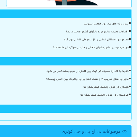
پس لرزه های ۸۸ روز قطعی اینترنت
اقدامات مخرب سایبری به بانکهای کشور صحت دارد؟
حضور در استقلال آسانی را از تیم ملی آلبانی دور کرد
چرا مردم بین پیام رسانهای داخلی و خارجی سرگردان مانده اند؟
دقیقا به اندازه مصرف ترافیک بین الملل از حجم بسته کسر می شود
ماجرای اعمال ضریب ۲ و هفت دهم برای اینترنت بین الملل چیست؟
کودکان در تونل وحشت فیلترشکن ها
خردسالان در تونل وحشت فیلترشکن ها
موضوعات پی اچ پی و جی كوئری