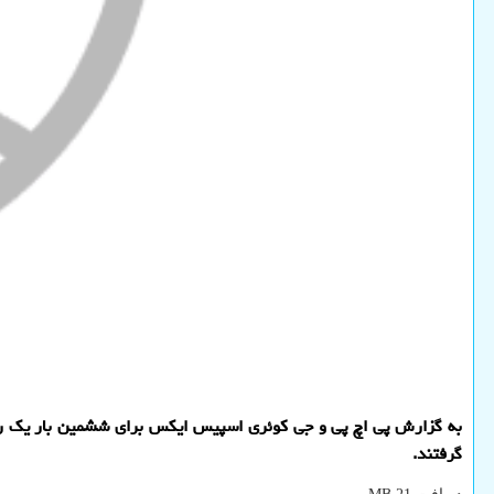
به گزارش پی اچ پی و جی كوئری اسپیس ایكس برای ششمین بار یك راكت 
گرفتند.