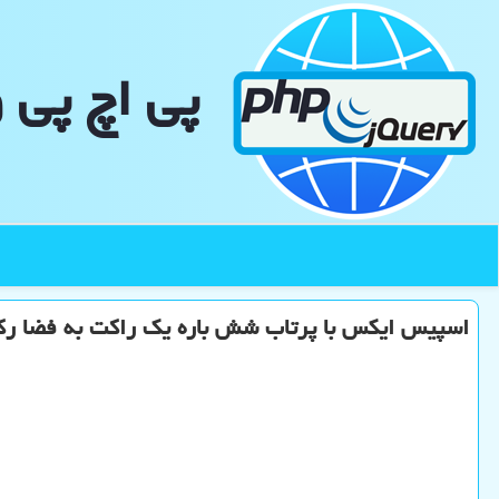
پی اچ پی 
اسپیس ایكس با پرتاب شش باره یك راكت به فضا رك