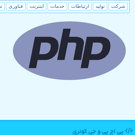
شركت
تولید
ارتباطات
خدمات
اینترنت
فناوری
ت
پی اچ پی و جی كوئری