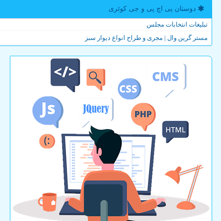
دوستان پی اچ پی و جی كوئری
تبلیغات انتخابات مجلس
مستر گرین وال | مجری و طراح انواع دیوار سبز