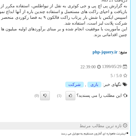
دریافت 21 MB
به گزارش پی اچ پی و جی کوئری به نقل از نیواطلس، استفاده مکرر از ی
بازیافت و احیای راکت های مستعمل و استفاده چندین باره از آنها ابداع 
شرکت پلانت لبز است، استفاده شد.
این مأموریت با موفقیت انجام شده و بر مبنای برآوردهای اولیه میلیون 
چنین اقداماتی بزند.
منبع:
php-jquery.ir
1399/05/29
22:39:00
5
/
5.0
تگهای خبر:
بازی
,
شركت
این مطلب را می پسندید؟
(0)
(1)
تازه ترین مطالب مرتبط
اینترنت ماهواره ای آمازون مستقیم به موبایل می رسد