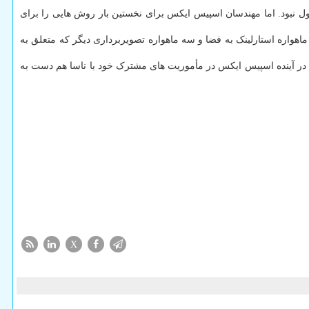
ول نبود. اما مهندسان اسپیس ایکس برای نخستین بار روش هایی را برای
پیس ایکس با شش بار پرتاب راکت فالکون ۹ به فضا رکوردی منحصر به فرد را به نام خود ثبت کرده و در آخرین پرتاب از این راکت برای انتقال ۵۸ ماهواره استارلینک به فضا و سه ماهواره تصویربرداری دیگر که متعلق به
ود در آینده اسپیس ایکس در مأموریت های مشترک خود با ناسا هم دست به
X