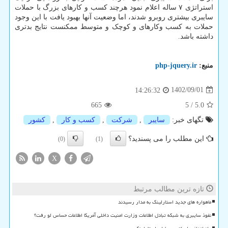
استراتژی ۷ ساله اعلام نمود هرچند کسب و کارهای بزرگ با حملات
سایبری بیشتری روبرو شدند، اما وضعیت آنها بهبود یافت با این وجود
حملات به کسب وکارهای و کوچک و متوسط ممکنست نتایج بدتری
داشته باشد.
منبع:
php-jquery.ir
1402/09/01
14:26:32
665
5
/
5.0
تگهای خبر:
سایبر
,
شركت
,
كسب و كار
,
كشور
این مطلب را می پسندید؟
(0)
(1)
X
تازه ترین مطالب مرتبط
ماهواره های جدید استارلینک به مدار رسیدند
نفوذ سایبری به شبکه تبادل اطلاعات وزارت امنیت داخلی آمریکا اطلاعات حساس لو رفت؟