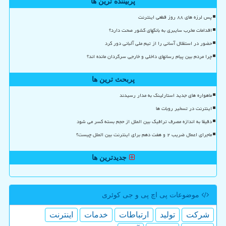
پربیننده ترین ها
پس لرزه های ۸۸ روز قطعی اینترنت
اقدامات مخرب سایبری به بانکهای کشور صحت دارد؟
حضور در استقلال آسانی را از تیم ملی آلبانی دور کرد
چرا مردم بین پیام رسانهای داخلی و خارجی سرگردان مانده اند؟
پربحث ترین ها
ماهواره های جدید استارلینک به مدار رسیدند
اینترنت در تسخیر روبات ها
دقیقا به اندازه مصرف ترافیک بین الملل از حجم بسته کسر می شود
ماجرای اعمال ضریب ۲ و هفت دهم برای اینترنت بین الملل چیست؟
جدیدترین ها
موضوعات پی اچ پی و جی كوئری
شركت
تولید
ارتباطات
خدمات
اینترنت