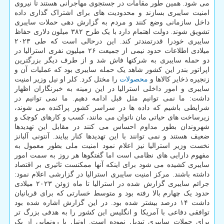
می شود. همین طور مقامات در جستجوی مهاجرانی هستند تا نیروی
امنیت سایبری بسازند و محدودیت های برای اشتراک گذاری داده
داخل سازمانی وضع کنند و مردم به گزارش دهی حملات سایبری
تشویق شوند. دولت اهتمام دارد با یک طرح ۳۸۲ میلون دلاری حفاظ
سایبری خودرا قدرتمندتر کند. این درحالی است که طی ۲۰۲۳
میلادی اطلاعات حدود نیمی از جمیعت ۲۶ میلیون نفری استرالیا در
دو حمله سایبری به شرکتها فاش شد و از طرف دیگر بزرگترین
اپراتور بندر این کشور شاهد یک حمله سایبری بود که عملیات آن و
زنجیره ذخایر کالاها و
محصولات
را مختل کرد. کلر او نیل وزیر امنیت
سایبری و امور داخلی استرالیا در این زمینه به خبرنگاران اظهار
داشت: ما نمی توانیم مثل قبل ادامه دهیم. ما نمی توانیم در
شرایطی باشیم که داده ها در سراسر کشور پراکنده می شوند،
زیرساخت های حیاتی مان ناتوان می مانند، کسب و کارهای کوچک و
شهروندان بطور مداوم احساس می کنند در مقابل این تهدیدها
ضعیف هستند و نمی توانند با این تهدیدها کنار بیایند. آنتونی آلبانز
نخست وزیر استرالیا نیز اعلام نمود امنیت ملی بطور معمول به
مفهوم دارایی های نظامی است اما گفتگوها هر روز به سمت امور
سایبری کشیده می شود برای اینکه آنها ممکنست تاثیری بر اقتصاد
داشته باشند. مرکز امنیت سایبری استرالیا در گزارشی اعلام نمود:
جرائم سایبری گزارش شده در استرالیا تا ماه ژوئن ۲۰۲۳ میلادی
حدود یک چهارم بالا رفته بود و متوسط خسارتی که برای قربانیان
داشت ۱۴ درصد بیشتر شده بود. در این گزارش اشاره شده بود
توافقی دفاعی با آمریکا و انگلیس این کشور را به هدفی بزرگ تر
برای حملات سایبری تبدیل نموده است. اونیل با رونمایی از یک