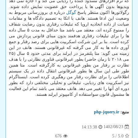
که نرم افزارهای مسدود کننده را ردیابی می کند و ا جازه نمی دهد
ویدیوها بدون آگهی ها یا پرداخت حق عضویت نمایش داده شوند.
رگولاتورها اکنون منتظر پاسخ
گوگل
درباره ی بروزرسانی مربوط به
وضعیت این ادعا هستند. هانف با اتکا به تصمیم دادگاه ها و مقامات
صیانت از داده اتحادیه اروپا که تبلیغات رفتاری بدون رضایت شفاف
را ممنوع کرده اند، معتقد می باشد متا حداقل به مدت ۵ سال داده
ها را برای تبلیغات رفتاری هدفمند بدون مبنای قانونی پردازش می
کرده است. بنا بر این شرکت اسکریپت هایی برای رصد رفتار و جمع
آوری داده ها به کار می گرفته که غیرقانونی هستند. هانف در این
زمینه می گوید: متا پلتفرمز در ایرلند برای مدتی حدود ۵ سال (۲۵
می ۲۰۱۸ تا زمان حاضر) بطور غیرقانونی فناوری نظارتی را با هدف
نظارت بر رفتار من بطور غیرقانونی به کارگرفته است. متا همین
طور طی این سال ها بطور غیرقانونی انتقال داده در یک سیستم
اطلاعاتی را برای نظارت رفتار من رهگیری کرده است. اینستاگرام
نیز اسکریپت های ردیابی، تبلیغاتی و تحلیلی مختلفی دارد که بطور
دوره ای آنها را تغییر می دهد. هانف معتقد می باشد تمام این فعالیت
ها مشمول قانون سواستفاده از کامپیوتر ایرلند هستند.
منبع:
php-jquery.ir
1402/08/23
14:13:38
676
5
/
5.0