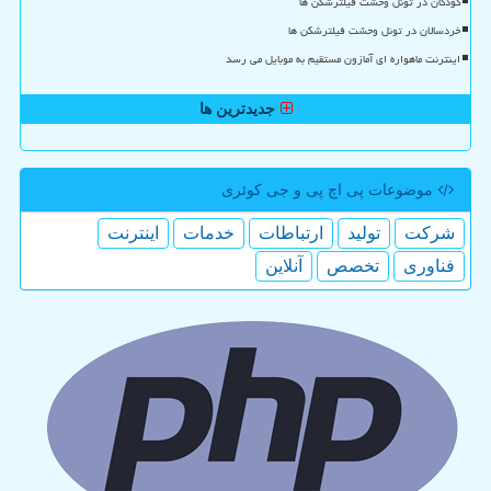
کودکان در تونل وحشت فیلترشکن ها
خردسالان در تونل وحشت فیلترشکن ها
اینترنت ماهواره ای آمازون مستقیم به موبایل می رسد
جدیدترین ها
موضوعات پی اچ پی و جی كوئری
شركت
تولید
ارتباطات
خدمات
اینترنت
فناوری
تخصص
آنلاین