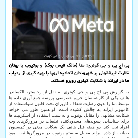
پی اچ پی و جی کوئری: متا (مالک فیس بوک) و یوتیوب با بهتان
نظارت غیرقانونی بر شهروندان اتحادیه اروپا با بهره گیری از ردیاب
ها در ایرلند با شکایت کیفری روبرو هستند.
به گزارش پی اچ پی و جی کوئری به نقل از رجیستر، الکساندر
هانف یکی از کارشناسان حریم خصوصی پروسه جمع آوری داده ها
توسط متا را بدون رضایت شفاف کاربران تحت قانون سواستفاده از
کامپیوتر ایرلند به چالش کشیده است. او همین طور می خواهد
شکایت مشابهی را مقابل یوتیوب و به سبب استفاده از اسکریپت ها
برای شناسایی پسوندهای مسدودکننده تبلیغات در مرورگرهای وب
افراد ثبت کند. دو هفته قبل هانف یک شکایت مدنی در کمیسیون
صیانت از داده ایرلند مقابل سیستم یوتیوب در مرورگرها ثبت نمود