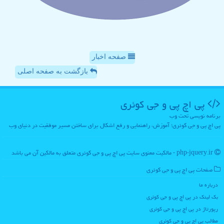
صفحه اخبار
بازگشت به صفحه اصلی
پی اچ پی و جی كوئری
برنامه نویسی تحت وب
پی اچ پی و جی کوئری؛ آموزش، راهنمایی و رفع اشکال برای ساختن مسیر موفقیت در دنیای وب
php-jquery.ir - مالکیت معنوی سایت پی اچ پی و جی كوئری متعلق به مالکین آن می باشد
صفحات پی اچ پی و جی كوئری
درباره ما
بک لینک در پی اچ پی و جی كوئری
رپورتاژ در پی اچ پی و جی كوئری
مطالب پی اچ پی و جی كوئری