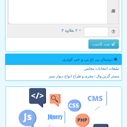
= ۲ بعلاوه ۳
ثبت کامنت
دوستان پی اچ پی و جی كوئری
تبلیغات انتخابات مجلس
مستر گرین وال | مجری و طراح انواع دیوار سبز