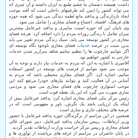
داشت: همیشه دشمنان ما چشم طمع به ایران داشتند و آن چیزی که
می تواند کشور را ایمن کند ظرفیتهای داخلی است که آفند موجب
ایجاد بازدارندگی و پدافند مانع لطمه دیدگی می شود که همه حوزه
های فرهنگ، اقتصاد، اجتماع و فضای مجازی را شامل می شود.
وی بابیان این که حوزه امنیت سایبری و پدافند غیرعامل بیشترین
میزان تعامل با زندگی روزانه مردم را دارد اضافه کرد: هرچه فضای
مجازی در کشور توسعه می یابد، سبک زندگی مردم تغییر می یابد
بدین سبب در عرصه
خدمات
فضای مجازی باوجود نگاه توسعه ای
اگر نتوانیم چارچوب ها را تنظیم نماییم شاهد سرازیر شدن خدمات
خارجی به کشور خواهیم بود.
آقامیری با اشاره به این که مردم به خدمات نیاز دارند و توجه به آن
موجب می شود بتوانیم از فرصت های توسعه در کشور استفاده
نمائیم، اشاره کرد: اگر فضای مجازی محیطی باشد که مردم به
آسانی در آن فعالیت کنند و بتوانند نیازهای خودرا مرتفع کنند این
موجب استواری چارچوب های فضای مجازی می شود و مردمی
سازی صورت می گیرد که این یک نقطه قوت است.
رئیس مرکز ملی فضای مجازی اشاره کرد: پدافند غیرعامل بیش از
اینکه یک ارزیابی باشد یک نگرش، باور و مفهومی است که در
عرصه های مختلف جاری و ساری است.
همچنین در این مراسم از برگزیدگان حوزه پدافند غیرعامل با حضور
وزیر ارتباطات، رییس سازمان پدافند غیرعامل، دبیر شورای عالی
فضای مجازی و رییس مرکز حراست وزارت ارتباطات تقدیر گردید.
در پایان حاضران در مراسم از غرفه های برپاشده از نوآوری ها و